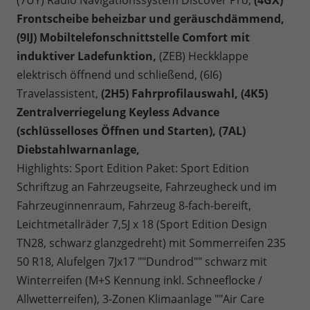
Frontscheibe beheizbar und geräuschdämmend,
(9IJ) Mobiltelefonschnittstelle Comfort mit
induktiver Ladefunktion,
(ZEB) Heckklappe
elektrisch öffnend und schließend, (6I6)
Travelassistent,
(2H5) Fahrprofilauswahl, (4K5)
Zentralverriegelung Keyless Advance
(schlüsselloses Öffnen und Starten), (7AL)
Diebstahlwarnanlage,
Highlights: Sport Edition Paket: Sport Edition
Schriftzug an Fahrzeugseite, Fahrzeugheck und im
Fahrzeuginnenraum, Fahrzeug 8-fach-bereift,
Leichtmetallräder 7,5J x 18 (Sport Edition Design
TN28, schwarz glanzgedreht) mit Sommerreifen 235
50 R18, Alufelgen 7Jx17 ""Dundrod"" schwarz mit
Winterreifen (M+S Kennung inkl. Schneeflocke /
Allwetterreifen), 3-Zonen Klimaanlage ""Air Care