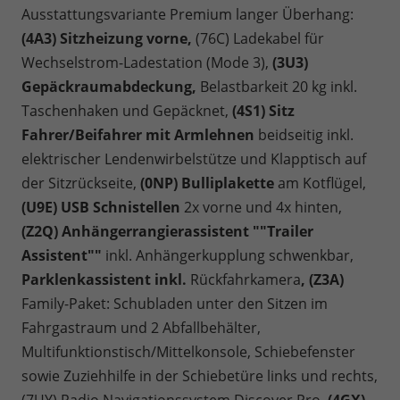
Ausstattungsvariante Premium langer Überhang:
(4A3) Sitzheizung vorne,
(76C) Ladekabel für
Wechselstrom-Ladestation (Mode 3),
(3U3)
Gepäckraumabdeckung,
Belastbarkeit 20 kg inkl.
Taschenhaken und Gepäcknet,
(4S1) Sitz
Fahrer/Beifahrer mit Armlehnen
beidseitig inkl.
elektrischer Lendenwirbelstütze und Klapptisch auf
der Sitzrückseite,
(0NP) Bulliplakette
am Kotflügel,
(U9E) USB Schnistellen
2x vorne und 4x hinten,
(Z2Q) Anhängerrangierassistent ""Trailer
Assistent""
inkl. Anhängerkupplung schwenkbar,
Parklenkassistent inkl.
Rückfahrkamera
, (Z3A)
Family-Paket: Schubladen unter den Sitzen im
Fahrgastraum und 2 Abfallbehälter,
Multifunktionstisch/Mittelkonsole, Schiebefenster
sowie Zuziehhilfe in der Schiebetüre links und rechts,
(7UY) Radio Navigationssystem Discover Pro,
(4GX)