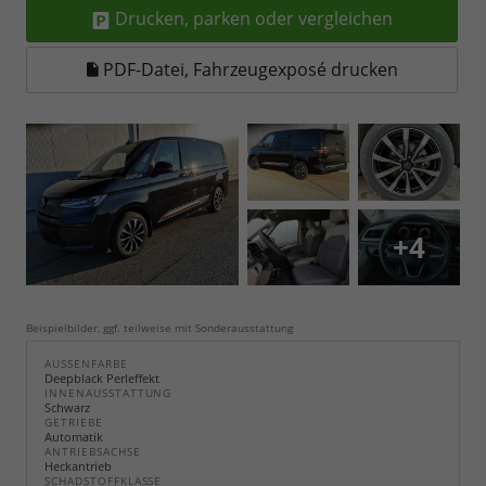
Drucken, parken oder vergleichen
PDF-Datei, Fahrzeugexposé drucken
+4
Beispielbilder, ggf. teilweise mit Sonderausstattung
AUSSENFARBE
Deepblack Perleffekt
INNENAUSSTATTUNG
Schwarz
GETRIEBE
Automatik
ANTRIEBSACHSE
Heckantrieb
SCHADSTOFFKLASSE