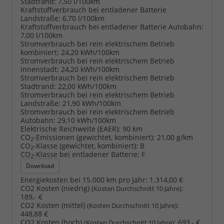
Stadtrand:
7,50 l/100km
Kraftstoffverbrauch bei entladener Batterie
Landstraße:
6,70 l/100km
Kraftstoffverbrauch bei entladener Batterie Autobahn:
7,00 l/100km
Stromverbrauch bei rein elektrischem Betrieb
kombiniert:
24,20 kWh/100km
Stromverbrauch bei rein elektrischem Betrieb
Innenstadt:
24,20 kWh/100km
Stromverbrauch bei rein elektrischem Betrieb
Stadtrand:
22,00 kWh/100km
Stromverbrauch bei rein elektrischem Betrieb
Landstraße:
21,90 kWh/100km
Stromverbrauch bei rein elektrischem Betrieb
Autobahn:
29,10 kWh/100km
Elektrische Reichweite (EAER):
90 km
CO
-Emissionen (gewichtet, kombiniert):
21,00 g/km
2
CO
-Klasse (gewichtet, kombiniert):
B
2
CO
-Klasse bei entladener Batterie:
F
2
Download
Energiekosten bei 15.000 km pro Jahr:
1.314,00 €
CO2 Kosten (niedrig)
:
(Kosten Durchschnitt 10 Jahre)
189,- €
CO2 Kosten (mittel)
:
(Kosten Durchschnitt 10 Jahre)
448,88 €
CO2 Kosten (hoch)
:
693,- €
(Kosten Durchschnitt 10 Jahre)