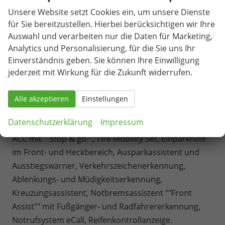
Schnittstelle, 8 Lautsprecher, Bluetooth mit
Unsere Website setzt Cookies ein, um unsere Dienste
Freisprecheinrichtung, Sprachsteuerung,
für Sie bereitzustellen. Hierbei berücksichtigen wir Ihre
Fahrwerk: 17 Zoll Fahrwerk,
Auswahl und verarbeiten nur die Daten für Marketing,
Sicherheit und Fahrerassistenz: ABS, ESP, Airbag für
Analytics und Personalisierung, für die Sie uns Ihr
Fahrer und Beifahrer mit Beifahrer-Airbag-
Einverständnis geben. Sie können Ihre Einwilligung
Deaktivierung, Seiten- und Kopfairbags vorne,
jederzeit mit Wirkung für die Zukunft widerrufen.
Kopfairbags für die äußeren Sitzplätze hinten und
Mittenairbag vorne, Außenspiegel elektrisch einstell-,
Alle akzeptieren
Einstellungen
beheiz- und anklappbar, Ausweichunterstützung mit
Datenschutzerklärung
Impressum
Abbiegeassistent, Automatische Distanzregelung
ACC mit ""stop & go"", Tire Mobility Set, Einparkhilfe
im Front- und Heckbereich, Ausparkassistent und
Ausstiegswarner, Verkehrszeichenerkennung,
Ablenkungs- und Müdigkeitserkennung,
Kreuzungsassistent, Notbremsassistent ""Front
Assist"" mit Fußgänger- und Radfahrererkennung,
Notrufsystem eCall, Reifenkontrollanzeige.