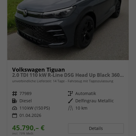
Volkswagen Tiguan
2.0 TDI 110 kW R-Line DSG Head Up Black 360 AHK
unverbindliche Lieferzeit:
14 Tage
Fahrzeug mit Tageszulassung
Fahrzeugnr.
77989
Getriebe
Automatik
Kraftstoff
Diesel
Außenfarbe
Delfingrau Metallic
Leistung
110 kW (150 PS)
Kilometerstand
10 km
01.04.2026
45.790,– €
Details
incl. 19% MwSt.