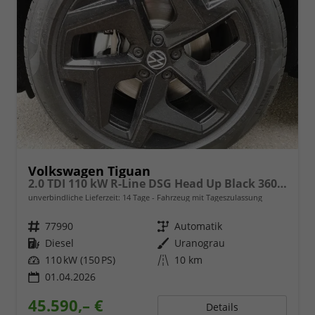
Volkswagen Tiguan
2.0 TDI 110 kW R-Line DSG Head Up Black 360 AHK
unverbindliche Lieferzeit:
14 Tage
Fahrzeug mit Tageszulassung
Fahrzeugnr.
77990
Getriebe
Automatik
Kraftstoff
Diesel
Außenfarbe
Uranograu
Leistung
110 kW (150 PS)
Kilometerstand
10 km
01.04.2026
45.590,– €
Details