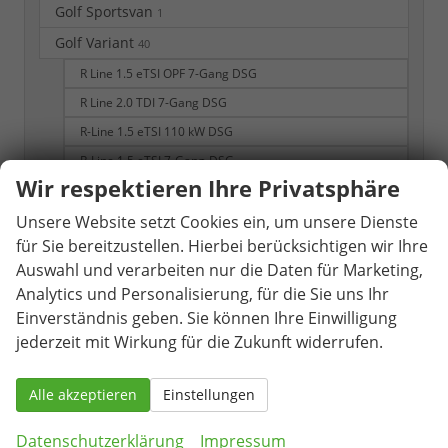
Golf Sportsvan
1
Golf Variant
40
R Line 1.5 eTSI OPF 7-Gang DSG
R Line 2.0 TDI 7-Gang DSG
R-Line 1.5 eTSI 110 kW DSG
R-Line 1.5 eTSI 7-Gang-DSG
Wir respektieren Ihre Privatsphäre
R-Line 2.0 TDI 7-Gang-DSG
ID. Cross
Unsere Website setzt Cookies ein, um unsere Dienste
1
für Sie bereitzustellen. Hierbei berücksichtigen wir Ihre
ID. Polo
2
Auswahl und verarbeiten nur die Daten für Marketing,
Passat Variant
51
Analytics und Personalisierung, für die Sie uns Ihr
1.5 TSI eHybrid 200 kW R-Line
Einverständnis geben. Sie können Ihre Einwilligung
jederzeit mit Wirkung für die Zukunft widerrufen.
2.0 TDI 142 kW 4Motion R-Line
Business
Alle akzeptieren
Einstellungen
City 1.5 eTSI 150PS 7-Gang-DSG
Elegance
Datenschutzerklärung
Impressum