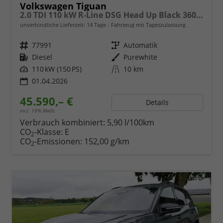
Volkswagen Tiguan
2.0 TDI 110 kW R-Line DSG Head Up Black 360 AHK
unverbindliche Lieferzeit:
14 Tage
Fahrzeug mit Tageszulassung
Fahrzeugnr.
77991
Getriebe
Automatik
Kraftstoff
Diesel
Außenfarbe
Purewhite
Leistung
110 kW (150 PS)
Kilometerstand
10 km
01.04.2026
45.590,– €
Details
incl. 19% MwSt.
Verbrauch kombiniert:
5,90 l/100km
CO
-Klasse:
E
2
CO
-Emissionen:
152,00 g/km
2