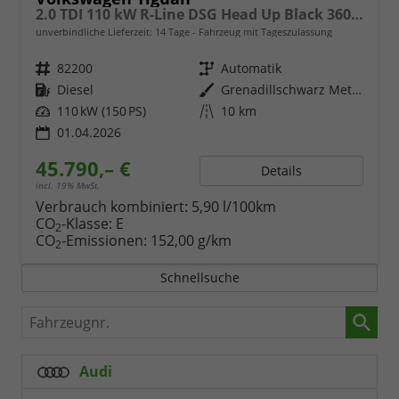
2.0 TDI 110 kW R-Line DSG Head Up Black 360 AHK
unverbindliche Lieferzeit:
14 Tage
Fahrzeug mit Tageszulassung
Fahrzeugnr.
82200
Getriebe
Automatik
Kraftstoff
Diesel
Außenfarbe
Grenadillschwarz Metallic
Leistung
110 kW (150 PS)
Kilometerstand
10 km
01.04.2026
45.790,– €
Details
incl. 19% MwSt.
Verbrauch kombiniert:
5,90 l/100km
CO
-Klasse:
E
2
CO
-Emissionen:
152,00 g/km
2
Schnellsuche
Fahrzeugnr.
Audi