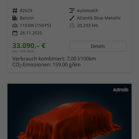
Fahrzeugnr.
82629
Getriebe
Automatik
Kraftstoff
Benzin
Außenfarbe
Atlantik Blue Metallic
Leistung
110 kW (150 PS)
Kilometerstand
20.293 km
28.11.2025
33.090,– €
Details
incl. 19% MwSt.
Verbrauch kombiniert:
7,00 l/100km
CO
-Emissionen:
159,00 g/km
2