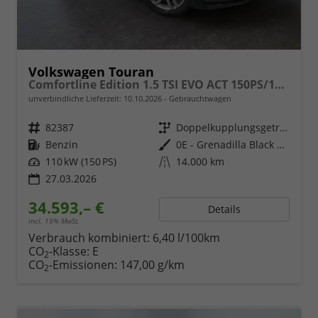
Volkswagen Touran
Comfortline Edition 1.5 TSI EVO ACT 150PS/110kW DSG7 2026 +APP-Connect+RFK+17"ALU+SHZ
unverbindliche Lieferzeit:
10.10.2026
Gebrauchtwagen
Fahrzeugnr.
82387
Getriebe
Doppelkupplungsgetriebe (DSG)
Kraftstoff
Benzin
Außenfarbe
0E - Grenadilla Black Met.
Leistung
110 kW (150 PS)
Kilometerstand
14.000 km
27.03.2026
34.593,– €
Details
incl. 19% MwSt.
Verbrauch kombiniert:
6,40 l/100km
CO
-Klasse:
E
2
CO
-Emissionen:
147,00 g/km
2