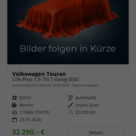
Volkswagen Touran
Life Plus 1.5 TSI 7-Gang-DSG
unverbindliche Lieferzeit:
03.09.2026
Gebrauchtwagen
Fahrzeugnr.
82631
Getriebe
Automatik
Kraftstoff
Benzin
Außenfarbe
Urano Grau
Leistung
110 kW (150 PS)
Kilometerstand
20.000 km
23.01.2026
32.290,– €
Details