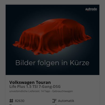
Volkswagen Touran
Life Plus 1.5 TSI 7-Gang-DSG
unverbindliche Lieferzeit:
14 Tage
Gebrauchtwagen
Fahrzeugnr.
82630
Getriebe
Automatik