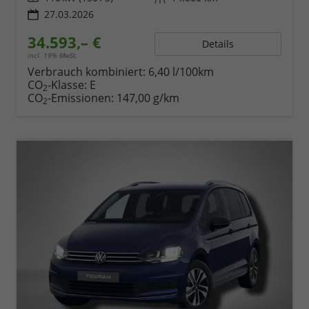
27.03.2026
34.593,– €
Details
incl. 19% MwSt.
Verbrauch kombiniert:
6,40 l/100km
CO
-Klasse:
E
2
CO
-Emissionen:
147,00 g/km
2