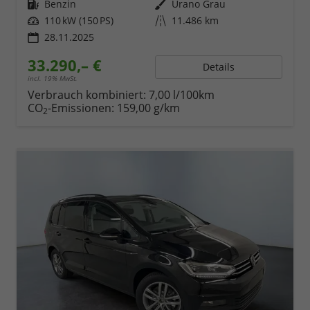
Kraftstoff
Benzin
Außenfarbe
Urano Grau
Leistung
110 kW (150 PS)
Kilometerstand
11.486 km
28.11.2025
33.290,– €
Details
incl. 19% MwSt.
Verbrauch kombiniert:
7,00 l/100km
CO
-Emissionen:
159,00 g/km
2