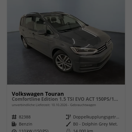
Volkswagen Touran
Comfortline Edition 1.5 TSI EVO ACT 150PS/110kW DSG7 2026 +APP-Connect+RFK+17"ALU+SHZ
unverbindliche Lieferzeit:
10.10.2026
Gebrauchtwagen
Fahrzeugnr.
82388
Getriebe
Doppelkupplungsgetriebe (DSG)
Kraftstoff
Benzin
Außenfarbe
B0 - Dolphin Grey Met.
Leistung
110 kW (150 PS)
Kilometerstand
14.000 km