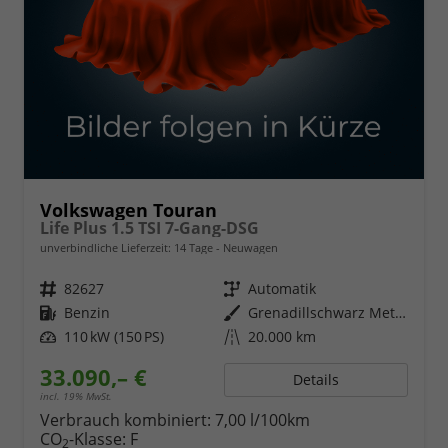
Volkswagen Touran
Life Plus 1.5 TSI 7-Gang-DSG
unverbindliche Lieferzeit:
14 Tage
Neuwagen
Fahrzeugnr.
82627
Getriebe
Automatik
Kraftstoff
Benzin
Außenfarbe
Grenadillschwarz Metallic
Leistung
110 kW (150 PS)
Kilometerstand
20.000 km
33.090,– €
Details
incl. 19% MwSt.
Verbrauch kombiniert:
7,00 l/100km
CO
-Klasse:
F
2