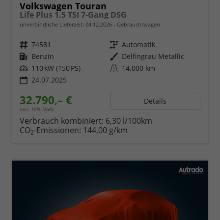
Volkswagen Touran
Life Plus 1.5 TSI 7-Gang DSG
unverbindliche Lieferzeit:
04.12.2026
Gebrauchtwagen
Fahrzeugnr.
74581
Getriebe
Automatik
Kraftstoff
Benzin
Außenfarbe
Delfingrau Metallic
Leistung
110 kW (150 PS)
Kilometerstand
14.000 km
24.07.2025
32.790,– €
Details
incl. 19% MwSt.
Verbrauch kombiniert:
6,30 l/100km
CO
-Emissionen:
144,00 g/km
2