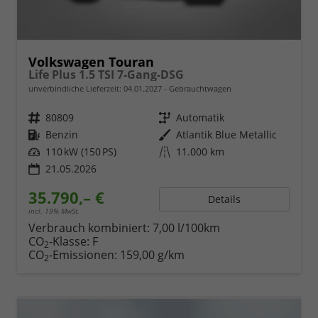
Volkswagen Touran
Life Plus 1.5 TSI 7-Gang-DSG
unverbindliche Lieferzeit:
04.01.2027
Gebrauchtwagen
Fahrzeugnr.
80809
Getriebe
Automatik
Kraftstoff
Benzin
Außenfarbe
Atlantik Blue Metallic
Leistung
110 kW (150 PS)
Kilometerstand
11.000 km
21.05.2026
35.790,– €
Details
incl. 19% MwSt.
Verbrauch kombiniert:
7,00 l/100km
CO
-Klasse:
F
2
CO
-Emissionen:
159,00 g/km
2