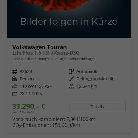
Volkswagen Touran
Life Plus 1.5 TSI 7-Gang-DSG
unverbindliche Lieferzeit:
14 Tage
Gebrauchtwagen
Fahrzeugnr.
82628
Getriebe
Automatik
Kraftstoff
Benzin
Außenfarbe
Delfingrau Metallic
Leistung
110 kW (150 PS)
Kilometerstand
15.544 km
28.11.2025
33.290,– €
Details
incl. 19% MwSt.
Verbrauch kombiniert:
7,00 l/100km
CO
-Emissionen:
159,00 g/km
2