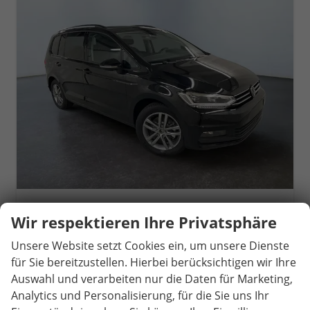
Volkswagen Touran
Wir respektieren Ihre Privatsphäre
Comfortline Edition 1.5 TSI EVO ACT 150PS/110kW DSG7 2026 +AHK+TRAILER ASSIST+APP-Connect+RFK+17"ALU+SHZ
unverbindliche Lieferzeit:
10.10.2026
Gebrauchtwagen
Unsere Website setzt Cookies ein, um unsere Dienste
für Sie bereitzustellen. Hierbei berücksichtigen wir Ihre
Fahrzeugnr.
82398
Getriebe
Doppelkupplungsgetriebe (DSG)
Auswahl und verarbeiten nur die Daten für Marketing,
Kraftstoff
Benzin
Außenfarbe
0E - Grenadilla Black Met.
Analytics und Personalisierung, für die Sie uns Ihr
Leistung
110 kW (150 PS)
Kilometerstand
14.000 km