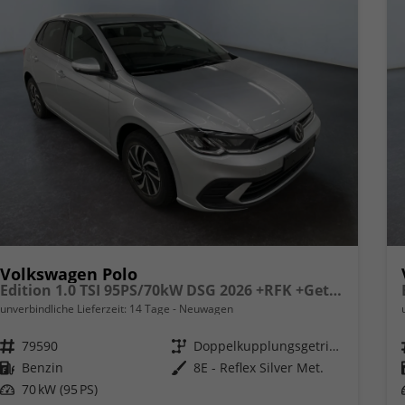
Volkswagen Polo
Edition 1.0 TSI 95PS/70kW DSG 2026 +RFK +Getönte Heckscheiben +TravelAssist +LED
unverbindliche Lieferzeit:
14 Tage
Neuwagen
Fahrzeugnr.
79590
Getriebe
Doppelkupplungsgetriebe (DSG)
Kraftstoff
Benzin
Außenfarbe
8E - Reflex Silver Met.
Leistung
70 kW (95 PS)