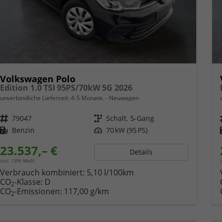
Volkswagen Polo
Edition 1.0 TSI 95PS/70kW 5G 2026
unverbindliche Lieferzeit: 4-5 Monate.
Neuwagen
Fahrzeugnr.
79047
Getriebe
Schalt. 5-Gang
Kraftstoff
Benzin
Leistung
70 kW (95 PS)
23.537,– €
Details
incl. 19% MwSt.
Verbrauch kombiniert:
5,10 l/100km
CO
-Klasse:
D
2
CO
-Emissionen:
117,00 g/km
2