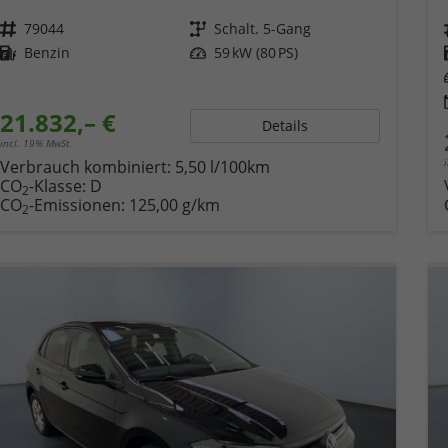
Fahrzeugnr.
79044
Getriebe
Schalt. 5-Gang
Kraftstoff
Benzin
Leistung
59 kW (80 PS)
21.832,– €
Details
incl. 19% MwSt.
Verbrauch kombiniert:
5,50 l/100km
CO
-Klasse:
D
2
CO
-Emissionen:
125,00 g/km
2