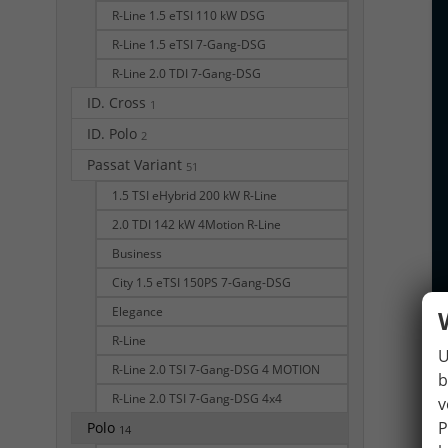
R-Line 1.5 eTSI 110 kW DSG
R-Line 1.5 eTSI 7-Gang-DSG
R-Line 2.0 TDI 7-Gang-DSG
ID. Cross
1
ID. Polo
2
Passat Variant
51
1.5 TSI eHybrid 200 kW R-Line
2.0 TDI 142 kW 4Motion R-Line
Business
City 1.5 eTSI 150PS 7-Gang-DSG
Elegance
R-Line
U
R-Line 2.0 TSI 7-Gang-DSG 4 MOTION
b
R-Line 2.0 TSI 7-Gang-DSG 4x4
v
P
Polo
14