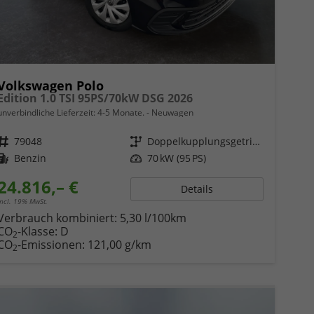
Volkswagen Polo
Edition 1.0 TSI 95PS/70kW DSG 2026
unverbindliche Lieferzeit: 4-5 Monate.
Neuwagen
Fahrzeugnr.
79048
Getriebe
Doppelkupplungsgetriebe (DSG)
Kraftstoff
Benzin
Leistung
70 kW (95 PS)
24.816,– €
Details
incl. 19% MwSt.
Verbrauch kombiniert:
5,30 l/100km
CO
-Klasse:
D
2
CO
-Emissionen:
121,00 g/km
2