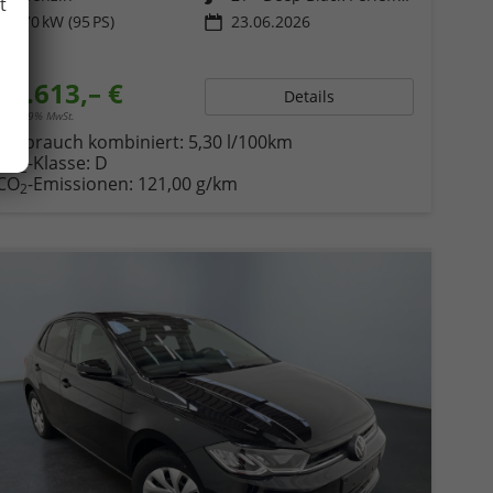
t
Leistung
70 kW (95 PS)
23.06.2026
24.613,– €
Details
incl. 19% MwSt.
Verbrauch kombiniert:
5,30 l/100km
CO
-Klasse:
D
2
CO
-Emissionen:
121,00 g/km
2