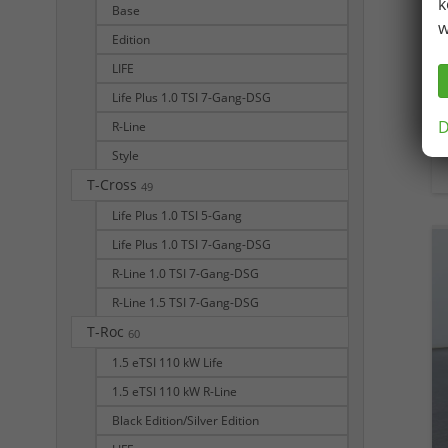
k
Base
w
Edition
LIFE
Life Plus 1.0 TSI 7-Gang-DSG
D
R-Line
Style
T-Cross
49
Life Plus 1.0 TSI 5-Gang
Life Plus 1.0 TSI 7-Gang-DSG
R-Line 1.0 TSI 7-Gang-DSG
R-Line 1.5 TSI 7-Gang-DSG
T-Roc
60
1.5 eTSI 110 kW Life
1.5 eTSI 110 kW R-Line
Black Edition/Silver Edition