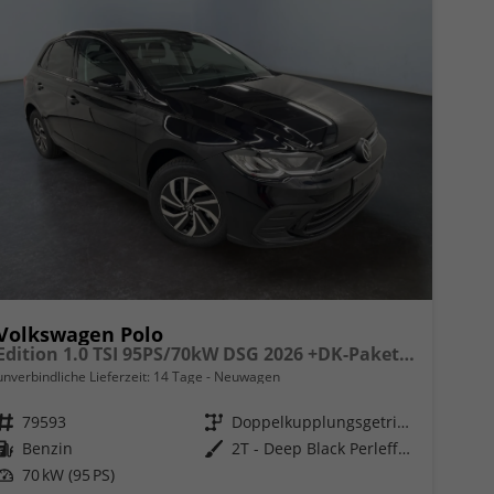
Volkswagen Polo
Edition 1.0 TSI 95PS/70kW DSG 2026 +DK-Paket +RFK +Getönte Heckscheiben +TravelAssist +LED
unverbindliche Lieferzeit:
14 Tage
Neuwagen
Fahrzeugnr.
79593
Getriebe
Doppelkupplungsgetriebe (DSG)
Kraftstoff
Benzin
Außenfarbe
2T - Deep Black Perleffekt
Leistung
70 kW (95 PS)