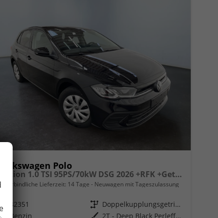
Volkswagen Polo
Edition 1.0 TSI 95PS/70kW DSG 2026 +RFK +Getönte Heckscheiben +TravelAssist +LED
d
unverbindliche Lieferzeit:
14 Tage
Neuwagen mit Tageszulassung
Fahrzeugnr.
82351
Getriebe
Doppelkupplungsgetriebe (DSG)
e
Kraftstoff
Benzin
Außenfarbe
2T - Deep Black Perleffekt