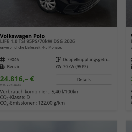
Volkswagen Polo
LIFE 1.0 TSI 95PS/70kW DSG 2026
unverbindliche Lieferzeit: 4-5 Monate.
Fahrzeugnr.
79046
Getriebe
Doppelkupplungsgetriebe (DSG)
Kraftstoff
Benzin
Leistung
70 kW (95 PS)
24.816,– €
Details
incl. 19% MwSt.
Verbrauch kombiniert:
5,40 l/100km
CO
-Klasse:
D
2
CO
-Emissionen:
122,00 g/km
2