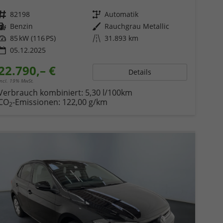
Fahrzeugnr.
82198
Getriebe
Automatik
Kraftstoff
Benzin
Außenfarbe
Rauchgrau Metallic
Leistung
85 kW (116 PS)
Kilometerstand
31.893 km
05.12.2025
22.790,– €
Details
incl. 19% MwSt.
Verbrauch kombiniert:
5,30 l/100km
CO
-Emissionen:
122,00 g/km
2