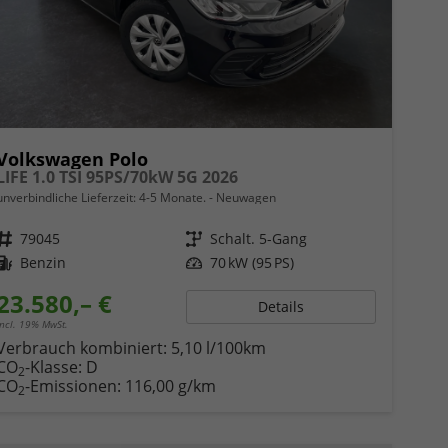
Volkswagen Polo
LIFE 1.0 TSI 95PS/70kW 5G 2026
unverbindliche Lieferzeit: 4-5 Monate.
Neuwagen
Fahrzeugnr.
79045
Getriebe
Schalt. 5-Gang
Kraftstoff
Benzin
Leistung
70 kW (95 PS)
23.580,– €
Details
incl. 19% MwSt.
Verbrauch kombiniert:
5,10 l/100km
CO
-Klasse:
D
2
CO
-Emissionen:
116,00 g/km
2