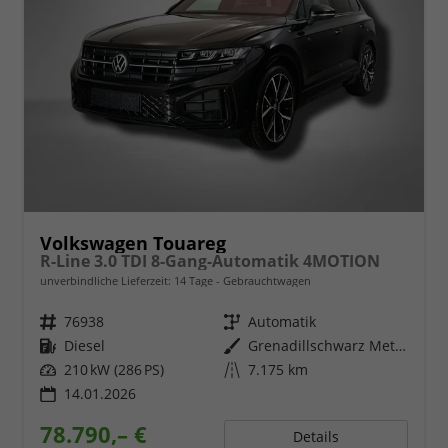
Volkswagen Touareg
R-Line 3.0 TDI 8-Gang-Automatik 4MOTION
unverbindliche Lieferzeit:
14 Tage
Gebrauchtwagen
Fahrzeugnr.
76938
Getriebe
Automatik
Kraftstoff
Diesel
Außenfarbe
Grenadillschwarz Metallic
Leistung
210 kW (286 PS)
Kilometerstand
7.175 km
14.01.2026
78.790,– €
Details