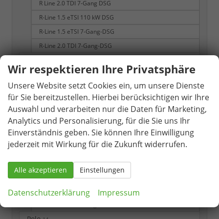
R Line 2.0 TDI 7-Gang DSG
R-Line 1.5 eTSI 110 kW DSG
R-Line 1.5 eTSI 7-Gang-DSG
R-Line 2.0 TDI 7-Gang-DSG
ID. Cross
1
Wir respektieren Ihre Privatsphäre
ID. Polo
2
Unsere Website setzt Cookies ein, um unsere Dienste
Passat Variant
51
für Sie bereitzustellen. Hierbei berücksichtigen wir Ihre
1.5 TSI eHybrid 200 kW R-Line
Auswahl und verarbeiten nur die Daten für Marketing,
Analytics und Personalisierung, für die Sie uns Ihr
2.0 TDI 142 kW 4Motion R-Line
Einverständnis geben. Sie können Ihre Einwilligung
Business
jederzeit mit Wirkung für die Zukunft widerrufen.
City 1.5 eTSI 150PS 7-Gang-DSG
Elegance
Alle akzeptieren
Einstellungen
R-Line
R-Line 2.0 TSI 7-Gang-DSG 4 MOTION
Datenschutzerklärung
Impressum
R-Line 2.0 TSI 7-Gang-DSG 4x4
Polo