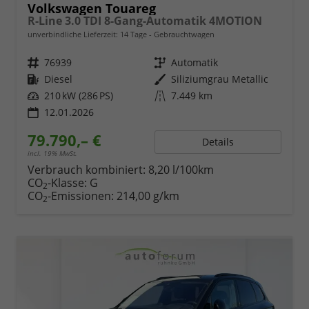
Volkswagen Touareg
R-Line 3.0 TDI 8-Gang-Automatik 4MOTION
unverbindliche Lieferzeit:
14 Tage
Gebrauchtwagen
Fahrzeugnr.
76939
Getriebe
Automatik
Kraftstoff
Diesel
Außenfarbe
Siliziumgrau Metallic
Leistung
210 kW (286 PS)
Kilometerstand
7.449 km
12.01.2026
79.790,– €
Details
incl. 19% MwSt.
Verbrauch kombiniert:
8,20 l/100km
CO
-Klasse:
G
2
CO
-Emissionen:
214,00 g/km
2