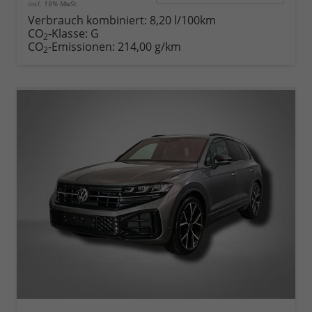
incl. 19% MwSt.
Verbrauch kombiniert:
8,20 l/100km
CO
-Klasse:
G
2
CO
-Emissionen:
214,00 g/km
2