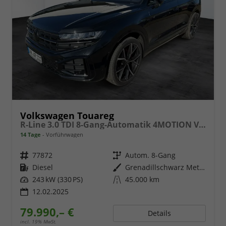
Volkswagen Touareg
R-Line 3.0 TDI 8-Gang-Automatik 4MOTION V6 ABT
14 Tage
Vorführwagen
Fahrzeugnr.
77872
Getriebe
Autom. 8-Gang
Kraftstoff
Diesel
Außenfarbe
Grenadillschwarz Metallic
Leistung
243 kW (330 PS)
Kilometerstand
45.000 km
12.02.2025
79.990,– €
Details
incl. 19% MwSt.