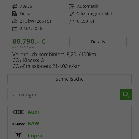
Fahrzeugnr.
78935
Getriebe
Automatik
Kraftstoff
Diesel
Außenfarbe
Siliziumgrau Matt
Leistung
210 kW (286 PS)
Kilometerstand
6.050 km
22.01.2026
80.790,– €
Details
incl. 19% MwSt.
Verbrauch kombiniert:
8,20 l/100km
CO
-Klasse:
G
2
CO
-Emissionen:
214,00 g/km
2
Schnellsuche
Fahrzeugnr.
Audi
BAW
Cupra