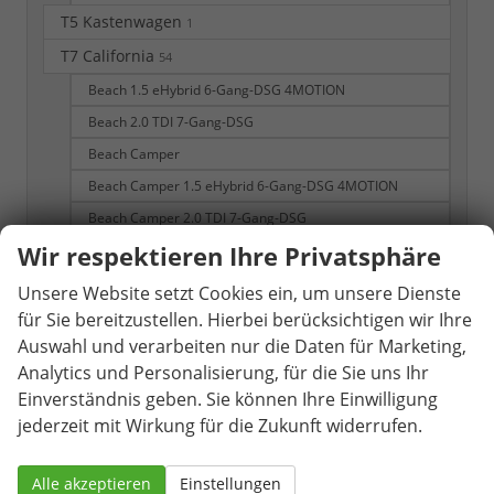
T5 Kastenwagen
1
T7 California
54
Beach 1.5 eHybrid 6-Gang-DSG 4MOTION
Beach 2.0 TDI 7-Gang-DSG
Beach Camper
Beach Camper 1.5 eHybrid 6-Gang-DSG 4MOTION
Beach Camper 2.0 TDI 7-Gang-DSG
Wir respektieren Ihre Privatsphäre
Beach Camper eHybrid 4MOTION
Beach Tour
Unsere Website setzt Cookies ein, um unsere Dienste
Beach Tour eHybrid 4MOTION
für Sie bereitzustellen. Hierbei berücksichtigen wir Ihre
Auswahl und verarbeiten nur die Daten für Marketing,
California Beach
Analytics und Personalisierung, für die Sie uns Ihr
California Beach Camper
Einverständnis geben. Sie können Ihre Einwilligung
T7 Multivan
309
jederzeit mit Wirkung für die Zukunft widerrufen.
Business KÜ 2.0 TDI 7-Gang-DSG
Business KÜ 2.0 TSI 7-Gang-DSG
Alle akzeptieren
Einstellungen