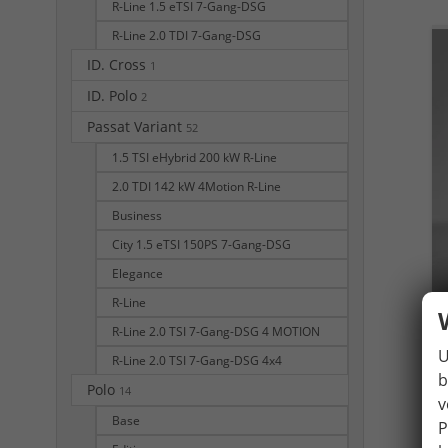
R-Line 1.5 eTSI 7-Gang-DSG
R-Line 2.0 TDI 7-Gang-DSG
ID. Cross
1
ID. Polo
2
Passat Variant
52
1.5 TSI eHybrid 200 kW R-Line
2.0 TDI 142 kW 4Motion R-Line
Business
City 1.5 eTSI 150PS 7-Gang-DSG
Elegance
R-Line
R-Line 2.0 TSI 7-Gang-DSG 4 MOTION
U
R-Line 2.0 TSI 7-Gang-DSG 4x4
b
Polo
14
v
Base
P