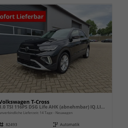
Volkswagen T-Cross
1.0 TSI 116PS DSG Life AHK (abnehmbar) IQ.LIGHT-LED-Matrix Sitzheizung Rückf.Kamera Klimaautomatik Abstandstempomat Apple CarPlay Android Auto
unverbindliche Lieferzeit:
14 Tage
Neuwagen
Fahrzeugnr.
82493
Getriebe
Automatik