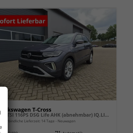
Volkswagen T-Cross
d
1.0 TSI 116PS DSG Life AHK (abnehmbar) IQ.LIGHT-LED-Matrix Sitzheizung Rückf.Kamera Klimaautomatik Abstandstempomat Apple CarPlay Android Auto
unverbindliche Lieferzeit:
14 Tage
Neuwagen
e