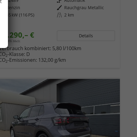
Fahrzeugnr.
82489
Getriebe
Automatik
t
Kraftstoff
Benzin
Außenfarbe
Rauchgrau Metallic
Leistung
85 kW (116 PS)
Kilometerstand
2 km
28.290,– €
Details
incl. 19% MwSt.
Verbrauch kombiniert:
5,80 l/100km
CO
-Klasse:
D
2
CO
-Emissionen:
132,00 g/km
2