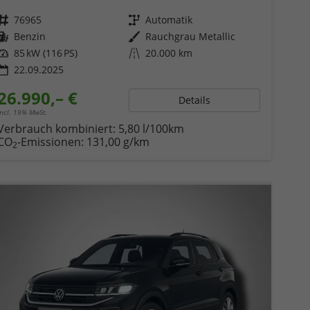
Fahrzeugnr.
76965
Getriebe
Automatik
Kraftstoff
Benzin
Außenfarbe
Rauchgrau Metallic
Leistung
85 kW (116 PS)
Kilometerstand
20.000 km
22.09.2025
26.990,– €
Details
incl. 19% MwSt.
Verbrauch kombiniert:
5,80 l/100km
CO
-Emissionen:
131,00 g/km
2