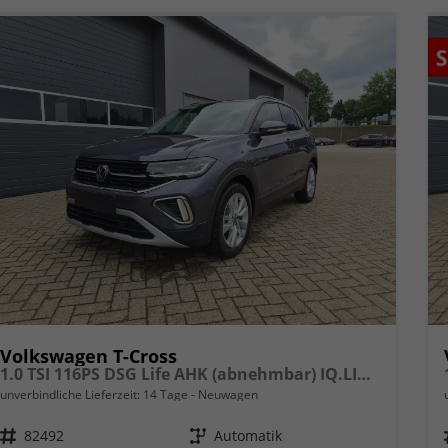
Volkswagen T-Cross
1.0 TSI 116PS DSG Life AHK (abnehmbar) IQ.LIGHT-LED-Matrix Sitzheizung Rückf.Kamera Klimaautomatik Abstandstempomat Apple CarPlay Android Auto
unverbindliche Lieferzeit:
14 Tage
Neuwagen
Fahrzeugnr.
82492
Getriebe
Automatik