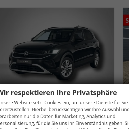
Wir respektieren Ihre Privatsphäre
nsere Website setzt Cookies ein, um unsere Dienste für Sie
Volkswagen T-Cross
ereitzustellen. Hierbei berücksichtigen wir Ihre Auswahl un
Life Plus 1.0 TSI 7-Gang-DSG
erarbeiten nur die Daten für Marketing, Analytics und
unverbindliche Lieferzeit:
22.09.2026
Gebrauchtwagen
ersonalisierung, für die Sie uns Ihr Einverständnis geben. Si