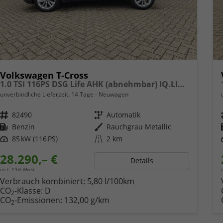
Volkswagen T-Cross
1.0 TSI 116PS DSG Life AHK (abnehmbar) IQ.LIGHT-LED-Matrix Sitzheizung Rückf.Kamera Klimaautomatik Abstandstempomat Apple CarPlay Android Auto
unverbindliche Lieferzeit:
14 Tage
Neuwagen
Fahrzeugnr.
82490
Getriebe
Automatik
Kraftstoff
Benzin
Außenfarbe
Rauchgrau Metallic
Leistung
85 kW (116 PS)
Kilometerstand
2 km
28.290,– €
Details
incl. 19% MwSt.
Verbrauch kombiniert:
5,80 l/100km
CO
-Klasse:
D
2
CO
-Emissionen:
132,00 g/km
2