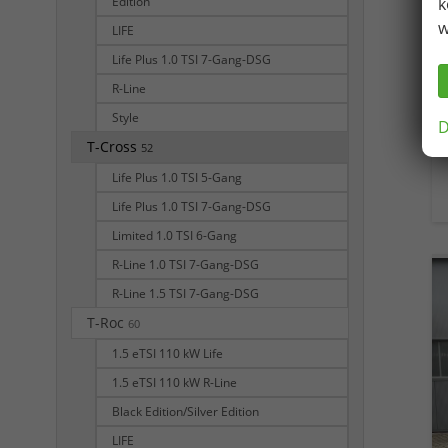
Edition
k
w
LIFE
Life Plus 1.0 TSI 7-Gang-DSG
R-Line
Style
D
T-Cross
52
Life Plus 1.0 TSI 5-Gang
Life Plus 1.0 TSI 7-Gang-DSG
Limited 1.0 TSI 6-Gang
R-Line 1.0 TSI 7-Gang-DSG
R-Line 1.5 TSI 7-Gang-DSG
T-Roc
60
1.5 eTSI 110 kW Life
1.5 eTSI 110 kW R-Line
Black Edition/Silver Edition
LIFE