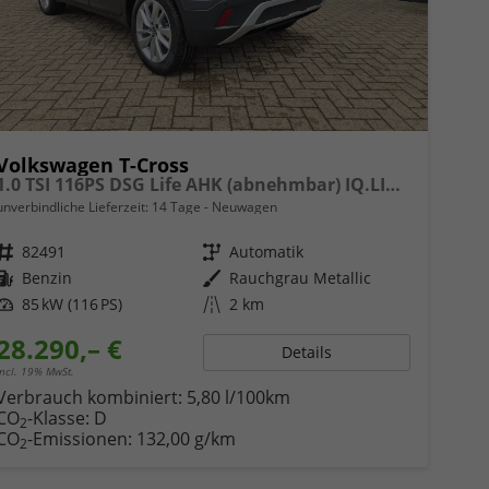
Volkswagen T-Cross
1.0 TSI 116PS DSG Life AHK (abnehmbar) IQ.LIGHT-LED-Matrix Sitzheizung Rückf.Kamera Klimaautomatik Abstandstempomat Apple CarPlay Android Auto
unverbindliche Lieferzeit:
14 Tage
Neuwagen
Fahrzeugnr.
82491
Getriebe
Automatik
Kraftstoff
Benzin
Außenfarbe
Rauchgrau Metallic
Leistung
85 kW (116 PS)
Kilometerstand
2 km
28.290,– €
Details
incl. 19% MwSt.
Verbrauch kombiniert:
5,80 l/100km
CO
-Klasse:
D
2
CO
-Emissionen:
132,00 g/km
2