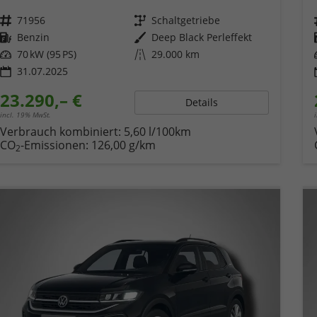
Fahrzeugnr.
71956
Getriebe
Schaltgetriebe
Kraftstoff
Benzin
Außenfarbe
Deep Black Perleffekt
Leistung
70 kW (95 PS)
Kilometerstand
29.000 km
31.07.2025
23.290,– €
Details
incl. 19% MwSt.
Verbrauch kombiniert:
5,60 l/100km
CO
-Emissionen:
126,00 g/km
2