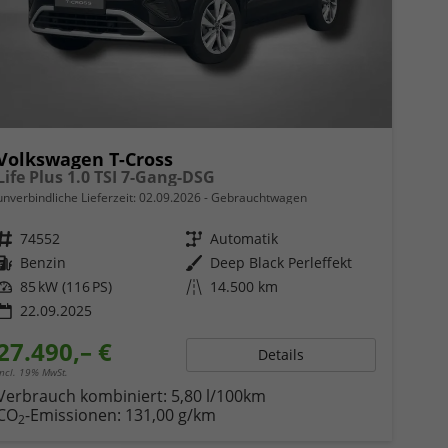
Volkswagen T-Cross
Life Plus 1.0 TSI 7-Gang-DSG
unverbindliche Lieferzeit:
02.09.2026
Gebrauchtwagen
Fahrzeugnr.
74552
Getriebe
Automatik
Kraftstoff
Benzin
Außenfarbe
Deep Black Perleffekt
Leistung
85 kW (116 PS)
Kilometerstand
14.500 km
22.09.2025
27.490,– €
Details
incl. 19% MwSt.
Verbrauch kombiniert:
5,80 l/100km
CO
-Emissionen:
131,00 g/km
2