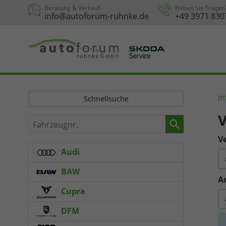
Beratung & Verkauf
Haben Sie Fragen
info@autoforum-ruhnke.de
+49 3971 830
in
Schnellsuche
V
Fahrzeugnr.
Ve
Audi
BAW
A
Cupra
DFM