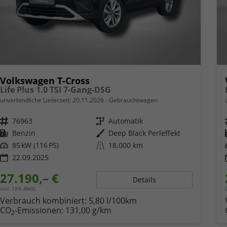
Volkswagen T-Cross
Life Plus 1.0 TSI 7-Gang-DSG
unverbindliche Lieferzeit:
20.11.2026
Gebrauchtwagen
Fahrzeugnr.
76963
Getriebe
Automatik
Kraftstoff
Benzin
Außenfarbe
Deep Black Perleffekt
Leistung
85 kW (116 PS)
Kilometerstand
18.000 km
22.09.2025
27.190,– €
Details
incl. 19% MwSt.
Verbrauch kombiniert:
5,80 l/100km
CO
-Emissionen:
131,00 g/km
2