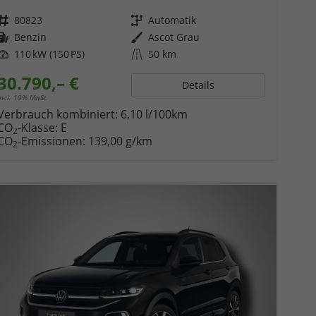
Fahrzeugnr.
80823
Getriebe
Automatik
Kraftstoff
Benzin
Außenfarbe
Ascot Grau
Leistung
110 kW (150 PS)
Kilometerstand
50 km
30.790,– €
Details
incl. 19% MwSt.
Verbrauch kombiniert:
6,10 l/100km
CO
-Klasse:
E
2
CO
-Emissionen:
139,00 g/km
2