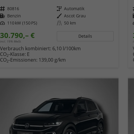
Fahrzeugnr.
80816
Getriebe
Automatik
Kraftstoff
Benzin
Außenfarbe
Ascot Grau
Leistung
110 kW (150 PS)
Kilometerstand
50 km
30.790,– €
Details
incl. 19% MwSt.
Verbrauch kombiniert:
6,10 l/100km
CO
-Klasse:
E
2
CO
-Emissionen:
139,00 g/km
2