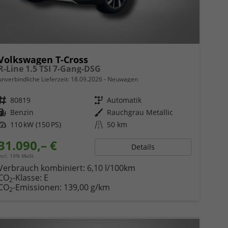
Volkswagen T-Cross
R-Line 1.5 TSI 7-Gang-DSG
unverbindliche Lieferzeit:
18.09.2026
Neuwagen
Fahrzeugnr.
80819
Getriebe
Automatik
Kraftstoff
Benzin
Außenfarbe
Rauchgrau Metallic
Leistung
110 kW (150 PS)
Kilometerstand
50 km
31.090,– €
Details
incl. 19% MwSt.
Verbrauch kombiniert:
6,10 l/100km
CO
-Klasse:
E
2
CO
-Emissionen:
139,00 g/km
2