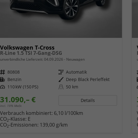
Volkswagen T-Cross
R-Line 1.5 TSI 7-Gang-DSG
unverbindliche Lieferzeit:
04.09.2026
Neuwagen
Fahrzeugnr.
80808
Getriebe
Automatik
Kraftstoff
Benzin
Außenfarbe
Deep Black Perleffekt
Leistung
110 kW (150 PS)
Kilometerstand
50 km
31.090,– €
Details
incl. 19% MwSt.
Verbrauch kombiniert:
6,10 l/100km
CO
-Klasse:
E
2
CO
-Emissionen:
139,00 g/km
2