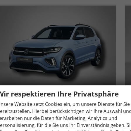
Wir respektieren Ihre Privatsphäre
nsere Website setzt Cookies ein, um unsere Dienste für Sie
Volkswagen T-Cross
R-Line 1.5 TSI 7-Gang-DSG
ereitzustellen. Hierbei berücksichtigen wir Ihre Auswahl un
unverbindliche Lieferzeit:
18.09.2026
Neuwagen
erarbeiten nur die Daten für Marketing, Analytics und
ersonalisierung, für die Sie uns Ihr Einverständnis geben. Si
Fahrzeugnr.
80815
Getriebe
Automatik