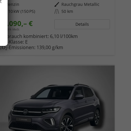
t
Kraftstoff
Benzin
Außenfarbe
Rauchgrau Metallic
Leistung
110 kW (150 PS)
Kilometerstand
50 km
31.090,– €
Details
incl. 19% MwSt.
Verbrauch kombiniert:
6,10 l/100km
CO
-Klasse:
E
2
CO
-Emissionen:
139,00 g/km
2