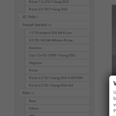
R-Line 1.5 eTSI 7-Gang-DSG
R-Line 2.0 TDI 7-Gang-DSG
ID. Polo
2
Passat Variant
52
1.5 TSI eHybrid 200 kW R-Line
2.0 TDI 142 kW 4Motion R-Line
Business
City 1.5 eTSI 150PS 7-Gang-DSG
Elegance
R-Line
R-Line 2.0 TSI 7-Gang-DSG 4 MOTION
R-Line 2.0 TSI 7-Gang-DSG 4x4
U
Polo
14
b
Base
v
Edition
P
LIFE