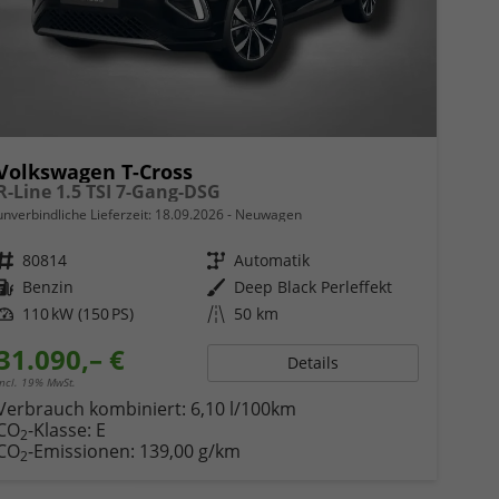
Volkswagen T-Cross
R-Line 1.5 TSI 7-Gang-DSG
unverbindliche Lieferzeit:
18.09.2026
Neuwagen
Fahrzeugnr.
80814
Getriebe
Automatik
Kraftstoff
Benzin
Außenfarbe
Deep Black Perleffekt
Leistung
110 kW (150 PS)
Kilometerstand
50 km
31.090,– €
Details
incl. 19% MwSt.
Verbrauch kombiniert:
6,10 l/100km
CO
-Klasse:
E
2
CO
-Emissionen:
139,00 g/km
2