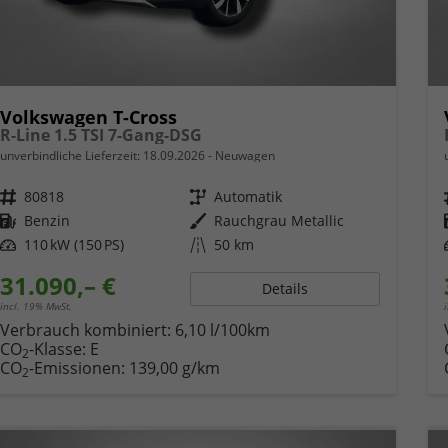
Volkswagen T-Cross
R-Line 1.5 TSI 7-Gang-DSG
unverbindliche Lieferzeit:
18.09.2026
Neuwagen
Fahrzeugnr.
80818
Getriebe
Automatik
Kraftstoff
Benzin
Außenfarbe
Rauchgrau Metallic
Leistung
110 kW (150 PS)
Kilometerstand
50 km
31.090,– €
Details
incl. 19% MwSt.
Verbrauch kombiniert:
6,10 l/100km
CO
-Klasse:
E
2
CO
-Emissionen:
139,00 g/km
2