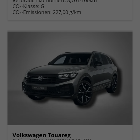
Verbrauch kombiniert:
8,70 l/100km
CO
-Klasse:
G
2
CO
-Emissionen:
227,00 g/km
2
Volkswagen Touareg