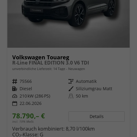
Volkswagen Touareg
R-Line FINAL EDITION 3.0 V6 TDI
unverbindliche Lieferzeit:
14 Tage
Neuwagen
Fahrzeugnr.
75566
Getriebe
Automatik
Kraftstoff
Diesel
Außenfarbe
Siliziumgrau Matt
Leistung
210 kW (286 PS)
Kilometerstand
50 km
22.06.2026
78.790,– €
Details
incl. 19% MwSt.
Verbrauch kombiniert:
8,70 l/100km
CO
-Klasse:
G
2