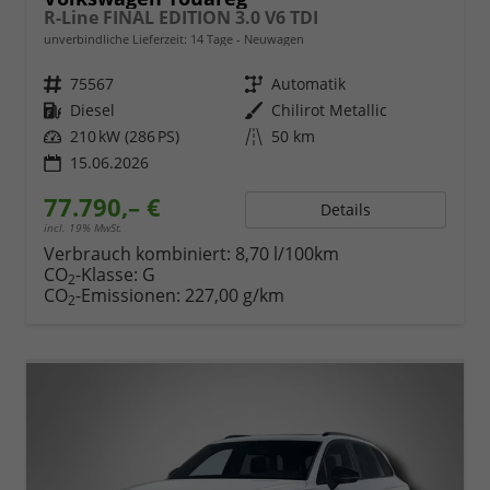
R-Line FINAL EDITION 3.0 V6 TDI
unverbindliche Lieferzeit:
14 Tage
Neuwagen
Fahrzeugnr.
75567
Getriebe
Automatik
Kraftstoff
Diesel
Außenfarbe
Chilirot Metallic
Leistung
210 kW (286 PS)
Kilometerstand
50 km
15.06.2026
77.790,– €
Details
incl. 19% MwSt.
Verbrauch kombiniert:
8,70 l/100km
CO
-Klasse:
G
2
CO
-Emissionen:
227,00 g/km
2