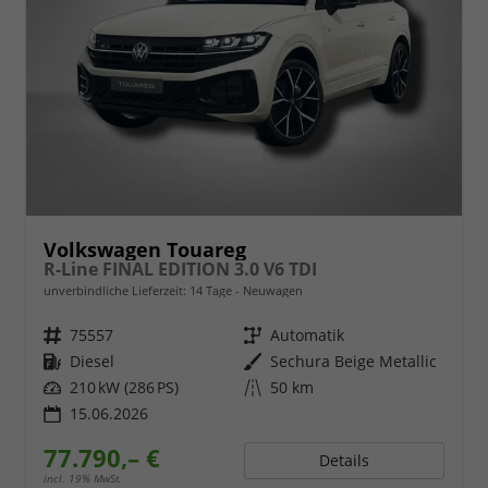
Volkswagen Touareg
R-Line FINAL EDITION 3.0 V6 TDI
unverbindliche Lieferzeit:
14 Tage
Neuwagen
Fahrzeugnr.
75557
Getriebe
Automatik
Kraftstoff
Diesel
Außenfarbe
Sechura Beige Metallic
Leistung
210 kW (286 PS)
Kilometerstand
50 km
15.06.2026
77.790,– €
Details
incl. 19% MwSt.