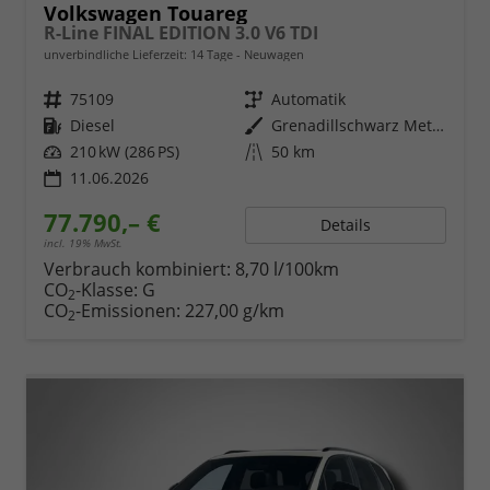
Volkswagen Touareg
R-Line FINAL EDITION 3.0 V6 TDI
unverbindliche Lieferzeit:
14 Tage
Neuwagen
Fahrzeugnr.
75109
Getriebe
Automatik
Kraftstoff
Diesel
Außenfarbe
Grenadillschwarz Metallic
Leistung
210 kW (286 PS)
Kilometerstand
50 km
11.06.2026
77.790,– €
Details
incl. 19% MwSt.
Verbrauch kombiniert:
8,70 l/100km
CO
-Klasse:
G
2
CO
-Emissionen:
227,00 g/km
2