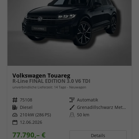
Volkswagen Touareg
R-Line FINAL EDITION 3.0 V6 TDI
unverbindliche Lieferzeit:
14 Tage
Neuwagen
Fahrzeugnr.
75108
Getriebe
Automatik
Kraftstoff
Diesel
Außenfarbe
Grenadillschwarz Metallic
Leistung
210 kW (286 PS)
Kilometerstand
50 km
12.06.2026
77.790,– €
Details