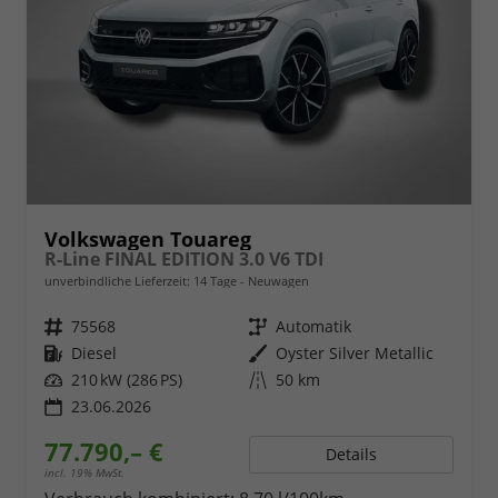
Volkswagen Touareg
R-Line FINAL EDITION 3.0 V6 TDI
unverbindliche Lieferzeit:
14 Tage
Neuwagen
Fahrzeugnr.
75568
Getriebe
Automatik
Kraftstoff
Diesel
Außenfarbe
Oyster Silver Metallic
Leistung
210 kW (286 PS)
Kilometerstand
50 km
23.06.2026
77.790,– €
Details
incl. 19% MwSt.