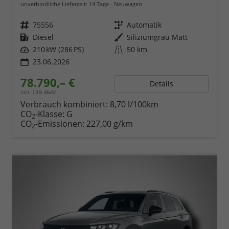
unverbindliche Lieferzeit:
14 Tage
Neuwagen
Fahrzeugnr.
75556
Getriebe
Automatik
Kraftstoff
Diesel
Außenfarbe
Siliziumgrau Matt
Leistung
210 kW (286 PS)
Kilometerstand
50 km
23.06.2026
78.790,– €
Details
incl. 19% MwSt.
Verbrauch kombiniert:
8,70 l/100km
CO
-Klasse:
G
2
CO
-Emissionen:
227,00 g/km
2