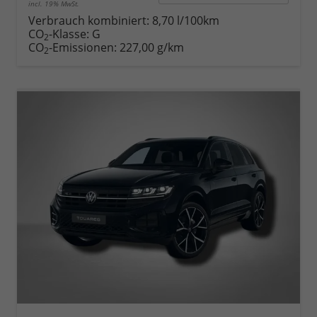
incl. 19% MwSt.
Verbrauch kombiniert:
8,70 l/100km
CO
-Klasse:
G
2
CO
-Emissionen:
227,00 g/km
2