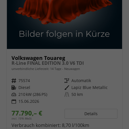
Volkswagen Touareg
R-Line FINAL EDITION 3.0 V6 TDI
unverbindliche Lieferzeit:
14 Tage
Neuwagen
Fahrzeugnr.
75574
Getriebe
Automatik
Kraftstoff
Diesel
Außenfarbe
Lapiz Blue Metallic
Leistung
210 kW (286 PS)
Kilometerstand
50 km
15.06.2026
77.790,– €
Details
incl. 19% MwSt.
Verbrauch kombiniert:
8,70 l/100km