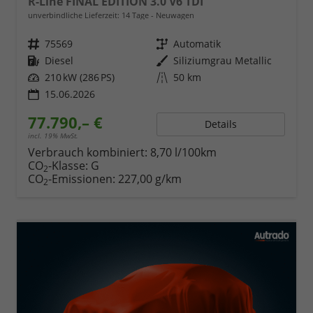
R-Line FINAL EDITION 3.0 V6 TDI
unverbindliche Lieferzeit:
14 Tage
Neuwagen
Fahrzeugnr.
75569
Getriebe
Automatik
Kraftstoff
Diesel
Außenfarbe
Siliziumgrau Metallic
Leistung
210 kW (286 PS)
Kilometerstand
50 km
15.06.2026
77.790,– €
Details
incl. 19% MwSt.
Verbrauch kombiniert:
8,70 l/100km
CO
-Klasse:
G
2
CO
-Emissionen:
227,00 g/km
2