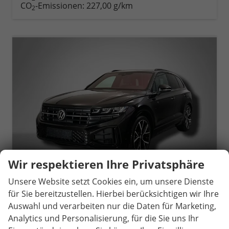
CO
-Emissionen:
227,00 g/km
2
Wir respektieren Ihre Privatsphäre
Unsere Website setzt Cookies ein, um unsere Dienste
für Sie bereitzustellen. Hierbei berücksichtigen wir Ihre
Auswahl und verarbeiten nur die Daten für Marketing,
Volkswagen Touareg
R-Line 3.0 TDI 8-Gang-Automatik 4MOTION
Analytics und Personalisierung, für die Sie uns Ihr
unverbindliche Lieferzeit:
14 Tage
Gebrauchtwagen