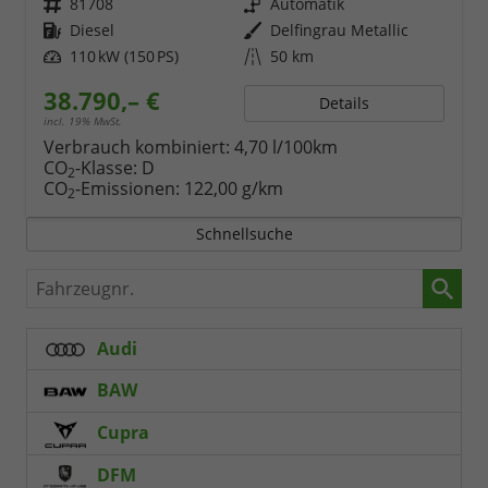
Fahrzeugnr.
81708
Getriebe
Automatik
Kraftstoff
Diesel
Außenfarbe
Delfingrau Metallic
Leistung
110 kW (150 PS)
Kilometerstand
50 km
38.790,– €
Details
incl. 19% MwSt.
Verbrauch kombiniert:
4,70 l/100km
CO
-Klasse:
D
2
CO
-Emissionen:
122,00 g/km
2
Schnellsuche
Fahrzeugnr.
Audi
BAW
Cupra
DFM