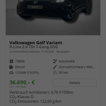
Volkswagen Golf Variant
R-Line 2.0 TDI 7-Gang-DSG
unverbindliche Lieferzeit:
15.09.2026
Neuwagen
Fahrzeugnr.
79806
Getriebe
Automatik
Kraftstoff
Diesel
Außenfarbe
Grenadilschwarz Metallic
Leistung
110 kW (150 PS)
Kilometerstand
50 km
36.690,– €
Details
incl. 19% MwSt.
Verbrauch kombiniert:
4,70 l/100km
CO
-Klasse:
D
2
CO
-Emissionen:
122,00 g/km
2