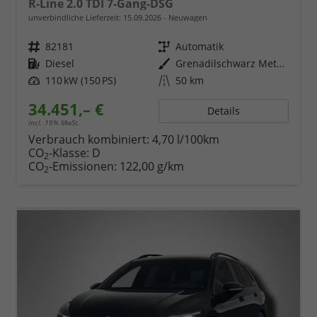
R-Line 2.0 TDI 7-Gang-DSG
unverbindliche Lieferzeit:
15.09.2026
Neuwagen
Fahrzeugnr.
82181
Getriebe
Automatik
Kraftstoff
Diesel
Außenfarbe
Grenadilschwarz Metallic
Leistung
110 kW (150 PS)
Kilometerstand
50 km
34.451,– €
Details
incl. 19% MwSt.
Verbrauch kombiniert:
4,70 l/100km
CO
-Klasse:
D
2
CO
-Emissionen:
122,00 g/km
2