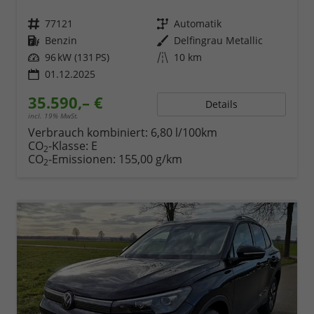
Fahrzeugnr.
77121
Getriebe
Automatik
Kraftstoff
Benzin
Außenfarbe
Delfingrau Metallic
Leistung
96 kW (131 PS)
Kilometerstand
10 km
01.12.2025
35.590,– €
Details
incl. 19% MwSt.
Verbrauch kombiniert:
6,80 l/100km
CO
-Klasse:
E
2
CO
-Emissionen:
155,00 g/km
2