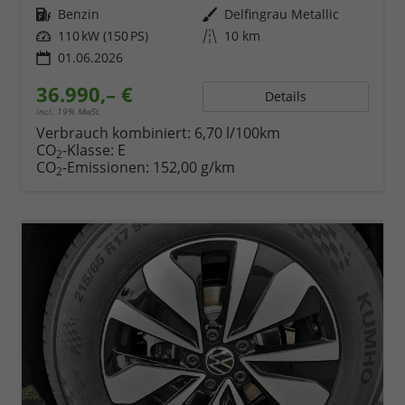
Kraftstoff
Benzin
Außenfarbe
Delfingrau Metallic
Leistung
110 kW (150 PS)
Kilometerstand
10 km
01.06.2026
36.990,– €
Details
incl. 19% MwSt.
Verbrauch kombiniert:
6,70 l/100km
CO
-Klasse:
E
2
CO
-Emissionen:
152,00 g/km
2