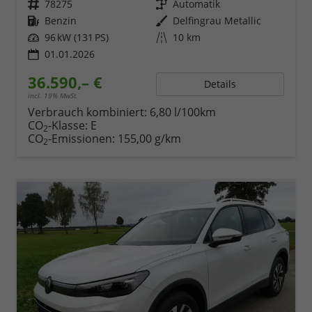
Fahrzeugnr.
78275
Getriebe
Automatik
Kraftstoff
Benzin
Außenfarbe
Delfingrau Metallic
Leistung
96 kW (131 PS)
Kilometerstand
10 km
01.01.2026
36.590,– €
Details
incl. 19% MwSt.
Verbrauch kombiniert:
6,80 l/100km
CO
-Klasse:
E
2
CO
-Emissionen:
155,00 g/km
2