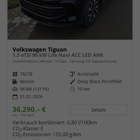
Volkswagen Tiguan
1.5 eTSI 96 kW Life Navi ACC LED AHK
unverbindliche Lieferzeit:
14 Tage
Fahrzeug mit Tageszulassung
Fahrzeugnr.
78276
Getriebe
Automatik
Kraftstoff
Benzin
Außenfarbe
Deep Black Perleffekt
Leistung
96 kW (131 PS)
Kilometerstand
10 km
01.01.2026
36.290,– €
Details
incl. 19% MwSt.
Verbrauch kombiniert:
6,80 l/100km
CO
-Klasse:
E
2
CO
-Emissionen:
155,00 g/km
2