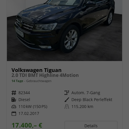
Volkswagen Tiguan
2.0 TDI BMT Highline 4Motion
14 Tage
Gebrauchtwagen
Fahrzeugnr.
82344
Getriebe
Autom. 7-Gang
Kraftstoff
Diesel
Außenfarbe
Deep Black Perleffekt
Leistung
110 kW (150 PS)
Kilometerstand
115.200 km
17.02.2017
17.400,– €
Details