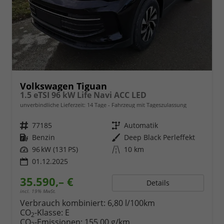
Volkswagen Tiguan
1.5 eTSI 96 kW Life Navi ACC LED
unverbindliche Lieferzeit:
14 Tage
Fahrzeug mit Tageszulassung
Fahrzeugnr.
77185
Getriebe
Automatik
Kraftstoff
Benzin
Außenfarbe
Deep Black Perleffekt
Leistung
96 kW (131 PS)
Kilometerstand
10 km
01.12.2025
35.590,– €
Details
incl. 19% MwSt.
Verbrauch kombiniert:
6,80 l/100km
CO
-Klasse:
E
2
CO
-Emissionen:
155,00 g/km