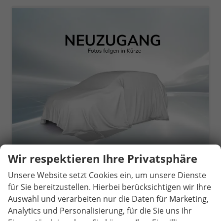
Wir respektieren Ihre Privatsphäre
Volkswagen Tiguan
Unsere Website setzt Cookies ein, um unsere Dienste
2.0 TDI 110 kW Life DSG AHK ACC Area View Travel
für Sie bereitzustellen. Hierbei berücksichtigen wir Ihre
unverbindliche Lieferzeit:
14 Tage
Neuwagen
Auswahl und verarbeiten nur die Daten für Marketing,
Analytics und Personalisierung, für die Sie uns Ihr
Fahrzeugnr.
81161
Getriebe
Automatik