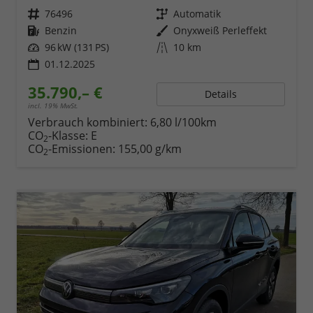
Fahrzeugnr.
76496
Getriebe
Automatik
Kraftstoff
Benzin
Außenfarbe
Onyxweiß Perleffekt
Leistung
96 kW (131 PS)
Kilometerstand
10 km
01.12.2025
35.790,– €
Details
incl. 19% MwSt.
Verbrauch kombiniert:
6,80 l/100km
CO
-Klasse:
E
2
CO
-Emissionen:
155,00 g/km
2