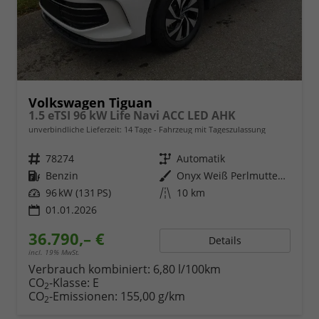
Volkswagen Tiguan
1.5 eTSI 96 kW Life Navi ACC LED AHK
unverbindliche Lieferzeit:
14 Tage
Fahrzeug mit Tageszulassung
Fahrzeugnr.
78274
Getriebe
Automatik
Kraftstoff
Benzin
Außenfarbe
Onyx Weiß Perlmutteffekt
Leistung
96 kW (131 PS)
Kilometerstand
10 km
01.01.2026
36.790,– €
Details
incl. 19% MwSt.
Verbrauch kombiniert:
6,80 l/100km
CO
-Klasse:
E
2
CO
-Emissionen:
155,00 g/km
2