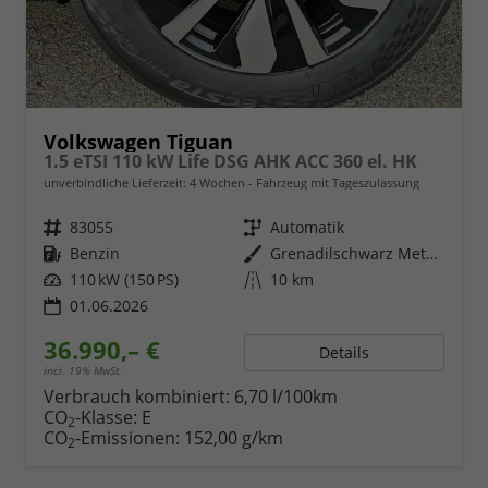
Volkswagen Tiguan
1.5 eTSI 110 kW Life DSG AHK ACC 360 el. HK
unverbindliche Lieferzeit:
4 Wochen
Fahrzeug mit Tageszulassung
Fahrzeugnr.
83055
Getriebe
Automatik
Kraftstoff
Benzin
Außenfarbe
Grenadilschwarz Metallic
Leistung
110 kW (150 PS)
Kilometerstand
10 km
01.06.2026
36.990,– €
Details
incl. 19% MwSt.
Verbrauch kombiniert:
6,70 l/100km
CO
-Klasse:
E
2
CO
-Emissionen:
152,00 g/km
2