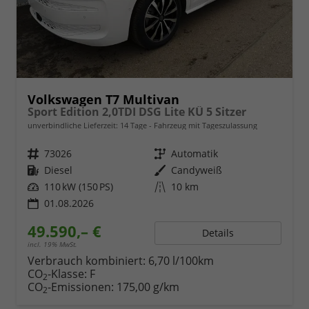
Volkswagen T7 Multivan
Sport Edition 2,0TDI DSG Lite KÜ 5 Sitzer
unverbindliche Lieferzeit:
14 Tage
Fahrzeug mit Tageszulassung
Fahrzeugnr.
73026
Getriebe
Automatik
Kraftstoff
Diesel
Außenfarbe
Candyweiß
Leistung
110 kW (150 PS)
Kilometerstand
10 km
01.08.2026
49.590,– €
Details
incl. 19% MwSt.
Verbrauch kombiniert:
6,70 l/100km
CO
-Klasse:
F
2
CO
-Emissionen:
175,00 g/km
2