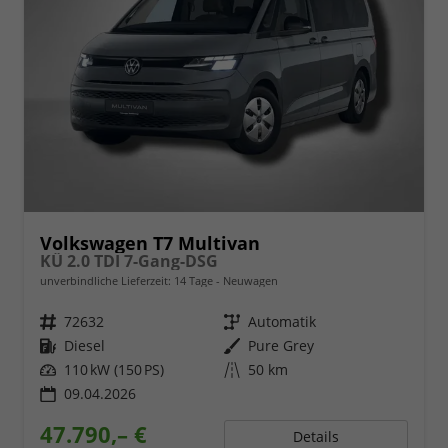
Volkswagen T7 Multivan
KÜ 2.0 TDI 7-Gang-DSG
unverbindliche Lieferzeit:
14 Tage
Neuwagen
Fahrzeugnr.
72632
Getriebe
Automatik
Kraftstoff
Diesel
Außenfarbe
Pure Grey
Leistung
110 kW (150 PS)
Kilometerstand
50 km
09.04.2026
47.790,– €
Details