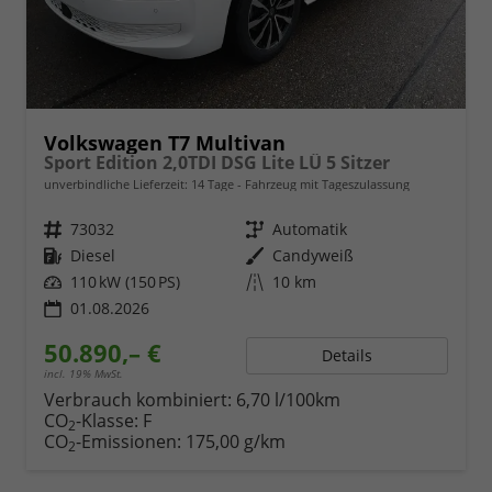
Volkswagen T7 Multivan
Sport Edition 2,0TDI DSG Lite LÜ 5 Sitzer
unverbindliche Lieferzeit:
14 Tage
Fahrzeug mit Tageszulassung
Fahrzeugnr.
73032
Getriebe
Automatik
Kraftstoff
Diesel
Außenfarbe
Candyweiß
Leistung
110 kW (150 PS)
Kilometerstand
10 km
01.08.2026
50.890,– €
Details
incl. 19% MwSt.
Verbrauch kombiniert:
6,70 l/100km
CO
-Klasse:
F
2
CO
-Emissionen:
175,00 g/km
2