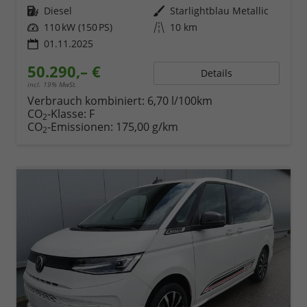
Kraftstoff
Diesel
Außenfarbe
Starlightblau Metallic
Leistung
110 kW (150 PS)
Kilometerstand
10 km
01.11.2025
50.290,– €
Details
incl. 19% MwSt.
Verbrauch kombiniert:
6,70 l/100km
CO
-Klasse:
F
2
CO
-Emissionen:
175,00 g/km
2