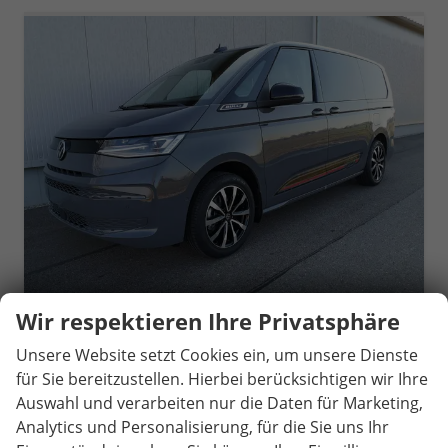
Wir respektieren Ihre Privatsphäre
Volkswagen T7 Multivan
Unsere Website setzt Cookies ein, um unsere Dienste
Sport Edition 2,0TDI DSG Lite LÜ 5 Sitzer
für Sie bereitzustellen. Hierbei berücksichtigen wir Ihre
unverbindliche Lieferzeit:
14 Tage
Fahrzeug mit Tageszulassung
Auswahl und verarbeiten nur die Daten für Marketing,
Analytics und Personalisierung, für die Sie uns Ihr
Fahrzeugnr.
81077
Getriebe
Automatik