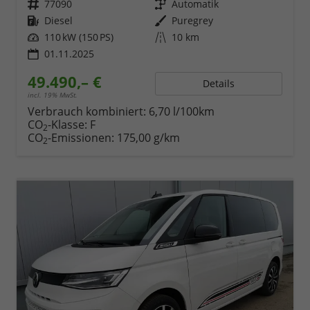
Fahrzeugnr.
77090
Getriebe
Automatik
Kraftstoff
Diesel
Außenfarbe
Puregrey
Leistung
110 kW (150 PS)
Kilometerstand
10 km
01.11.2025
49.490,– €
Details
incl. 19% MwSt.
Verbrauch kombiniert:
6,70 l/100km
CO
-Klasse:
F
2
CO
-Emissionen:
175,00 g/km
2