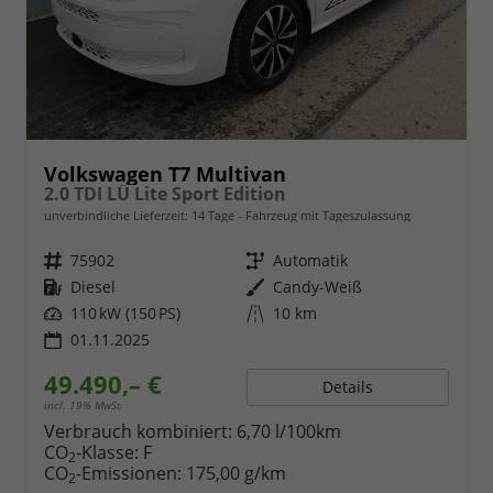
Volkswagen T7 Multivan
2.0 TDI LÜ Lite Sport Edition
unverbindliche Lieferzeit:
14 Tage
Fahrzeug mit Tageszulassung
Fahrzeugnr.
75902
Getriebe
Automatik
Kraftstoff
Diesel
Außenfarbe
Candy-Weiß
Leistung
110 kW (150 PS)
Kilometerstand
10 km
01.11.2025
49.490,– €
Details
incl. 19% MwSt.
Verbrauch kombiniert:
6,70 l/100km
CO
-Klasse:
F
2
CO
-Emissionen:
175,00 g/km
2