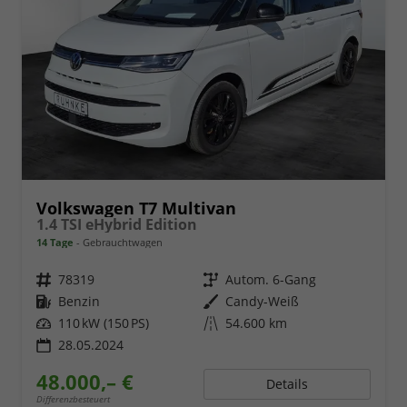
Volkswagen T7 Multivan
1.4 TSI eHybrid Edition
14 Tage
Gebrauchtwagen
Fahrzeugnr.
78319
Getriebe
Autom. 6-Gang
Kraftstoff
Benzin
Außenfarbe
Candy-Weiß
Leistung
110 kW (150 PS)
Kilometerstand
54.600 km
28.05.2024
48.000,– €
Details
Differenzbesteuert