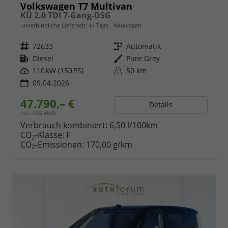
Volkswagen T7 Multivan
KÜ 2.0 TDI 7-Gang-DSG
unverbindliche Lieferzeit:
14 Tage
Neuwagen
Fahrzeugnr.
72633
Getriebe
Automatik
Kraftstoff
Diesel
Außenfarbe
Pure Grey
Leistung
110 kW (150 PS)
Kilometerstand
50 km
09.04.2026
47.790,– €
Details
incl. 19% MwSt.
Verbrauch kombiniert:
6,50 l/100km
CO
-Klasse:
F
2
CO
-Emissionen:
170,00 g/km
2