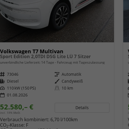
Volkswagen T7 Multivan
Sport Edition 2,0TDI DSG Lite LÜ 7 Sitzer
unverbindliche Lieferzeit:
14 Tage
Fahrzeug mit Tageszulassung
Fahrzeugnr.
73046
Getriebe
Automatik
Kraftstoff
Diesel
Außenfarbe
Candyweiß
Leistung
110 kW (150 PS)
Kilometerstand
10 km
01.08.2026
52.580,– €
Details
incl. 19% MwSt.
Verbrauch kombiniert:
6,70 l/100km
CO
-Klasse:
F
2