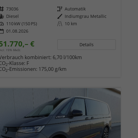
Fahrzeugnr.
73036
Getriebe
Automatik
Kraftstoff
Diesel
Außenfarbe
Indiumgrau Metallic
Leistung
110 kW (150 PS)
Kilometerstand
10 km
01.08.2026
51.770,– €
Details
incl. 19% MwSt.
Verbrauch kombiniert:
6,70 l/100km
CO
-Klasse:
F
2
CO
-Emissionen:
175,00 g/km
2