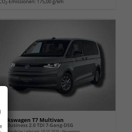
CO
-Emissionen:
175,00 g/km
2
d
Volkswagen T7 Multivan
KÜ Business 2.0 TDI 7-Gang-DSG
e
unverbindliche Lieferzeit:
19.10.2026
Neuwagen