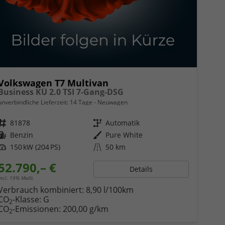
Volkswagen T7 Multivan
Business KÜ 2.0 TSI 7-Gang-DSG
unverbindliche Lieferzeit:
14 Tage
Neuwagen
Fahrzeugnr.
81878
Getriebe
Automatik
Kraftstoff
Benzin
Außenfarbe
Pure White
Leistung
150 kW (204 PS)
Kilometerstand
50 km
52.790,– €
Details
incl. 19% MwSt.
Verbrauch kombiniert:
8,90 l/100km
CO
-Klasse:
G
2
CO
-Emissionen:
200,00 g/km
2