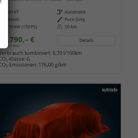
t
Fahrzeugnr.
80147
Getriebe
Automatik
Kraftstoff
Diesel
Außenfarbe
Pure Grey
Leistung
110 kW (150 PS)
Kilometerstand
50 km
52.790,– €
Details
incl. 19% MwSt.
Verbrauch kombiniert:
6,70 l/100km
CO
-Klasse:
G
2
CO
-Emissionen:
176,00 g/km
2