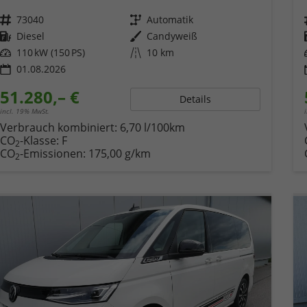
Fahrzeugnr.
73040
Getriebe
Automatik
Kraftstoff
Diesel
Außenfarbe
Candyweiß
Leistung
110 kW (150 PS)
Kilometerstand
10 km
01.08.2026
51.280,– €
Details
incl. 19% MwSt.
Verbrauch kombiniert:
6,70 l/100km
CO
-Klasse:
F
2
CO
-Emissionen:
175,00 g/km
2