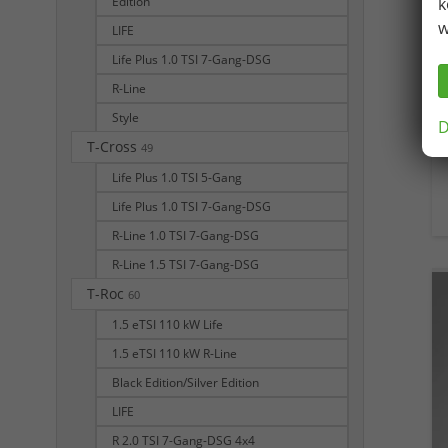
Edition
k
w
LIFE
Life Plus 1.0 TSI 7-Gang-DSG
R-Line
Style
D
T-Cross
49
Life Plus 1.0 TSI 5-Gang
Life Plus 1.0 TSI 7-Gang-DSG
R-Line 1.0 TSI 7-Gang-DSG
R-Line 1.5 TSI 7-Gang-DSG
T-Roc
60
1.5 eTSI 110 kW Life
1.5 eTSI 110 kW R-Line
Black Edition/Silver Edition
LIFE
R 2.0 TSI 7-Gang-DSG 4x4