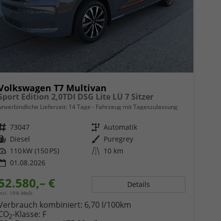
Volkswagen T7 Multivan
Sport Edition 2,0TDI DSG Lite LÜ 7 Sitzer
unverbindliche Lieferzeit:
14 Tage
Fahrzeug mit Tageszulassung
Fahrzeugnr.
73047
Getriebe
Automatik
Kraftstoff
Diesel
Außenfarbe
Puregrey
Leistung
110 kW (150 PS)
Kilometerstand
10 km
01.08.2026
52.580,– €
Details
incl. 19% MwSt.
Verbrauch kombiniert:
6,70 l/100km
CO
-Klasse:
F
2