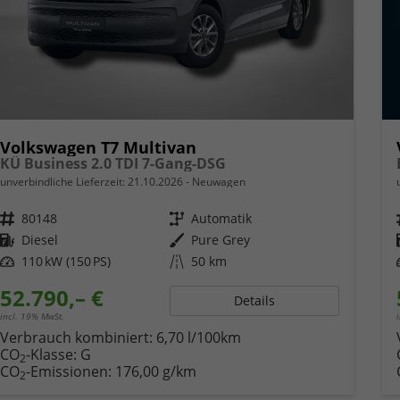
Volkswagen T7 Multivan
KÜ Business 2.0 TDI 7-Gang-DSG
unverbindliche Lieferzeit:
21.10.2026
Neuwagen
Fahrzeugnr.
80148
Getriebe
Automatik
Kraftstoff
Diesel
Außenfarbe
Pure Grey
Leistung
110 kW (150 PS)
Kilometerstand
50 km
52.790,– €
Details
incl. 19% MwSt.
Verbrauch kombiniert:
6,70 l/100km
CO
-Klasse:
G
2
CO
-Emissionen:
176,00 g/km
2