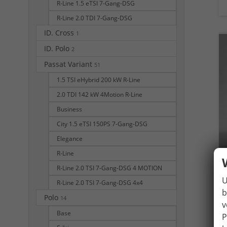
R-Line 1.5 eTSI 7-Gang-DSG
R-Line 2.0 TDI 7-Gang-DSG
ID. Cross
1
ID. Polo
2
Passat Variant
51
1.5 TSI eHybrid 200 kW R-Line
2.0 TDI 142 kW 4Motion R-Line
Business
City 1.5 eTSI 150PS 7-Gang-DSG
Elegance
R-Line
R-Line 2.0 TSI 7-Gang-DSG 4 MOTION
U
R-Line 2.0 TSI 7-Gang-DSG 4x4
b
Polo
14
v
Base
P