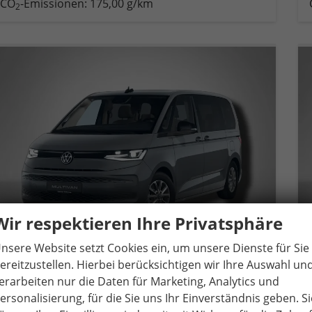
CO
-Emissionen:
175,00 g/km
2
Wir respektieren Ihre Privatsphäre
nsere Website setzt Cookies ein, um unsere Dienste für Sie
ereitzustellen. Hierbei berücksichtigen wir Ihre Auswahl un
erarbeiten nur die Daten für Marketing, Analytics und
Volkswagen T7 Multivan
KÜ Business 2.0 TDI 7-Gang-DSG
ersonalisierung, für die Sie uns Ihr Einverständnis geben. Si
unverbindliche Lieferzeit:
21.10.2026
Neuwagen