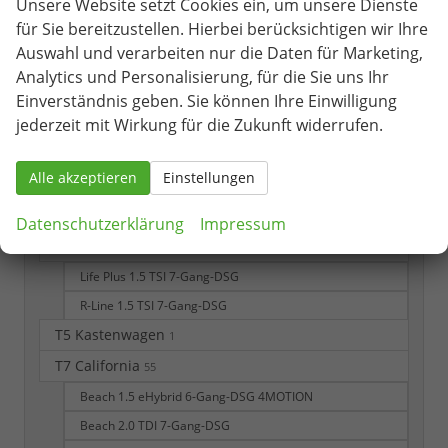
Unsere Website setzt Cookies ein, um unsere Dienste
Black Edition/Silver Edition
für Sie bereitzustellen. Hierbei berücksichtigen wir Ihre
LIFE
Auswahl und verarbeiten nur die Daten für Marketing,
R 2.0 TSI 7-Gang-DSG 4x4
Analytics und Personalisierung, für die Sie uns Ihr
Einverständnis geben. Sie können Ihre Einwilligung
R-Line
jederzeit mit Wirkung für die Zukunft widerrufen.
R-Line 1.5 TSI 7-Gang-DSG
R-Line 1.5 eTSI 7-Gang-DSG
Alle akzeptieren
Einstellungen
Style
Style 1.5 TSI 7-Gang-DSG
Datenschutzerklärung
Impressum
T-Roc Cabriolet
6
Life Plus 1.5 TSI 7-Gang-DSG
R-Line 1.5 TSI 7-Gang-DSG
T5 Kastenwagen
1
T7 California
55
Beach 1.5 eHybrid 6-Gang-DSG 4MOTION
Beach 2.0 TDI 7-Gang-DSG