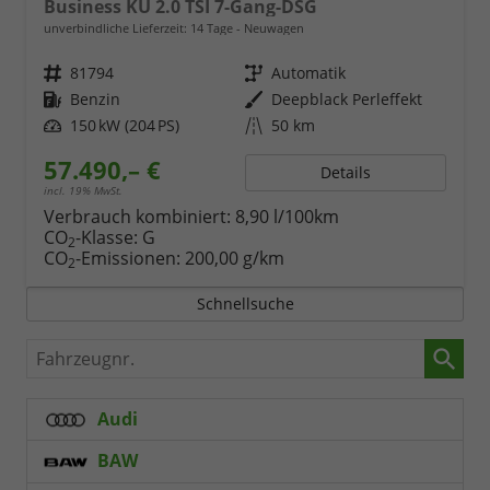
Business KÜ 2.0 TSI 7-Gang-DSG
unverbindliche Lieferzeit:
14 Tage
Neuwagen
Fahrzeugnr.
81794
Getriebe
Automatik
Kraftstoff
Benzin
Außenfarbe
Deepblack Perleffekt
Leistung
150 kW (204 PS)
Kilometerstand
50 km
57.490,– €
Details
incl. 19% MwSt.
Verbrauch kombiniert:
8,90 l/100km
CO
-Klasse:
G
2
CO
-Emissionen:
200,00 g/km
2
Schnellsuche
Fahrzeugnr.
Audi
BAW