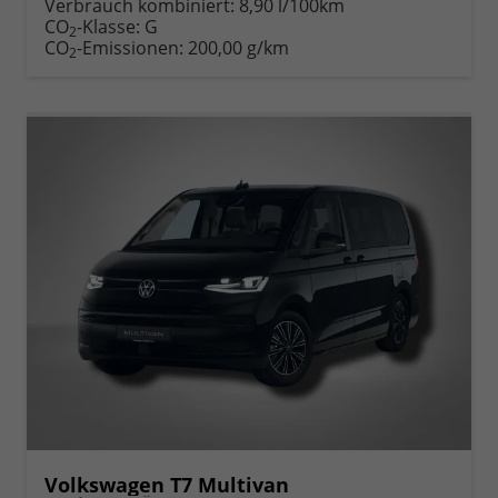
Verbrauch kombiniert:
8,90 l/100km
CO
-Klasse:
G
2
CO
-Emissionen:
200,00 g/km
2
Volkswagen T7 Multivan