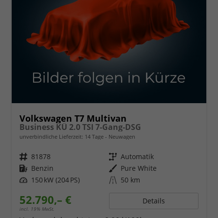
Volkswagen T7 Multivan
Business KÜ 2.0 TSI 7-Gang-DSG
unverbindliche Lieferzeit:
14 Tage
Neuwagen
Fahrzeugnr.
81878
Getriebe
Automatik
Kraftstoff
Benzin
Außenfarbe
Pure White
Leistung
150 kW (204 PS)
Kilometerstand
50 km
52.790,– €
Details
incl. 19% MwSt.