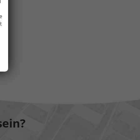
d
e
t
sein?