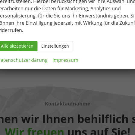
ereitzustellen. Hierbei berücksichtigen wir Ihre Auswahl un
erarbeiten nur die Daten für Marketing, Analytics und
Fahrzeugnr.
82780
Getriebe
Schalt. 6-Gang
ersonalisierung, für die Sie uns Ihr Einverständnis geben. Si
Kraftstoff
Benzin
Außenfarbe
Magnetic-Grau Metallic
önnen Ihre Einwilligung jederzeit mit Wirkung für die Zukunf
Leistung
74 kW (101 PS)
Kilometerstand
85.000 km
iderrufen.
19.03.2019
10.490,– €
Details
Alle akzeptieren
Einstellungen
Differenzbesteuert
atenschutzerklärung
Impressum
Kontaktaufnahme
en wir Ihnen behilflich 
Wir freuen
uns auf Sie!