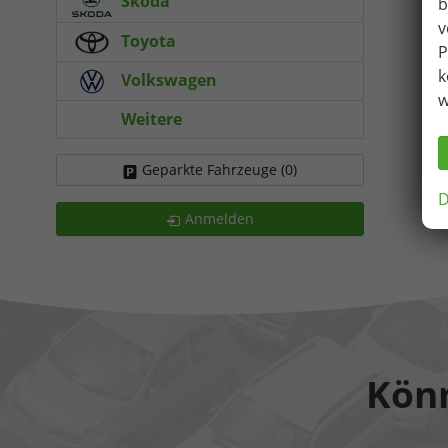
Skoda
b
v
Toyota
P
k
Volkswagen
w
Weitere
Geparkte Fahrzeuge (
0
)
D
Anmelden
Könn