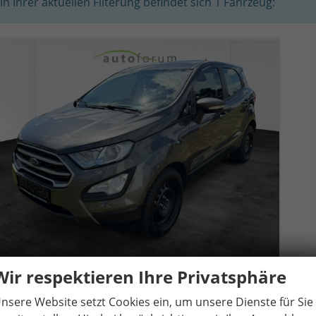
In Ihrer aktuellen Filterung befindet sich
1
Fahrzeug:
Wir respektieren Ihre Privatsphäre
Ford EcoSport
1.0 EcoBoost Trend
nsere Website setzt Cookies ein, um unsere Dienste für Sie
14 Tage
Gebrauchtwagen