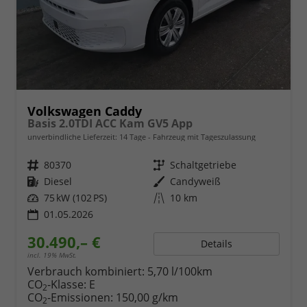
Volkswagen Caddy
Basis 2.0TDI ACC Kam GV5 App
unverbindliche Lieferzeit:
14 Tage
Fahrzeug mit Tageszulassung
Fahrzeugnr.
80370
Getriebe
Schaltgetriebe
Kraftstoff
Diesel
Außenfarbe
Candyweiß
Leistung
75 kW (102 PS)
Kilometerstand
10 km
01.05.2026
30.490,– €
Details
incl. 19% MwSt.
Verbrauch kombiniert:
5,70 l/100km
CO
-Klasse:
E
2
CO
-Emissionen:
150,00 g/km
2