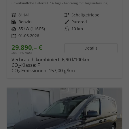
unverbindliche Lieferzeit:
14 Tage
Fahrzeug mit Tageszulassung
Fahrzeugnr.
81141
Getriebe
Schaltgetriebe
Kraftstoff
Benzin
Außenfarbe
Purered
Leistung
85 kW (116 PS)
Kilometerstand
10 km
01.05.2026
29.890,– €
Details
incl. 19% MwSt.
Verbrauch kombiniert:
6,90 l/100km
CO
-Klasse:
F
2
CO
-Emissionen:
157,00 g/km
2