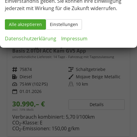
Einverständnis geben. Sie können Ihre Einwilligung
jederzeit mit Wirkung für die Zukunft widerrufen.
Alle akzeptieren
Einstellungen
Datenschutzerklärung
Impressum
Volkswagen Caddy
Basis 2.0TDI ACC Kam GV5 App
unverbindliche Lieferzeit:
14 Tage
Fahrzeug mit Tageszulassung
Fahrzeugnr.
75874
Getriebe
Schaltgetriebe
Kraftstoff
Diesel
Außenfarbe
Mojave Beige Metallic
Leistung
75 kW (102 PS)
Kilometerstand
10 km
01.01.2026
30.990,– €
Details
incl. 19% MwSt.
Verbrauch kombiniert:
5,70 l/100km
CO
-Klasse:
E
2
CO
-Emissionen:
150,00 g/km
2