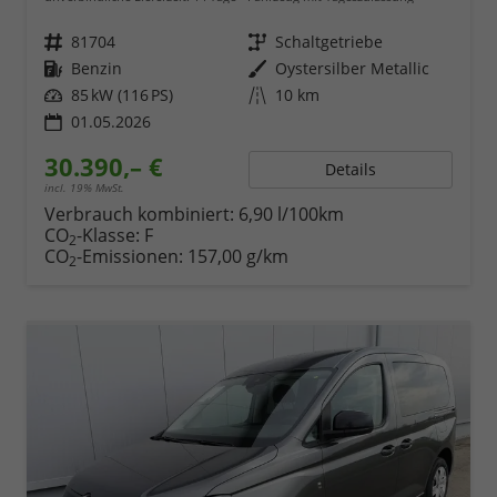
Fahrzeugnr.
81704
Getriebe
Schaltgetriebe
Kraftstoff
Benzin
Außenfarbe
Oystersilber Metallic
Leistung
85 kW (116 PS)
Kilometerstand
10 km
01.05.2026
30.390,– €
Details
incl. 19% MwSt.
Verbrauch kombiniert:
6,90 l/100km
CO
-Klasse:
F
2
CO
-Emissionen:
157,00 g/km
2