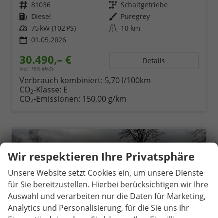
Fahrzeugnr.
81036
Getriebe
Schaltgetriebe
Kraftstoff
Diesel
Außenfarbe
Puregrey
Leistung
75 kW (102 PS)
Kilometerstand
10 km
01.05.2026
30.490,– €
Details
incl. 19% MwSt.
Verbrauch kombiniert:
5,70 l/100km
CO
-Klasse:
E
2
CO
-Emissionen:
150,00 g/km
2
Wir respektieren Ihre Privatsphäre
Unsere Website setzt Cookies ein, um unsere Dienste
für Sie bereitzustellen. Hierbei berücksichtigen wir Ihre
Auswahl und verarbeiten nur die Daten für Marketing,
Analytics und Personalisierung, für die Sie uns Ihr