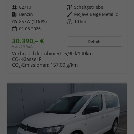
Fahrzeugnr.
82710
Getriebe
Schaltgetriebe
Kraftstoff
Benzin
Außenfarbe
Mojave Beige Metallic
Leistung
85 kW (116 PS)
Kilometerstand
10 km
01.06.2026
30.390,– €
Details
incl. 19% MwSt.
Verbrauch kombiniert:
6,90 l/100km
CO
-Klasse:
F
2
CO
-Emissionen:
157,00 g/km
2