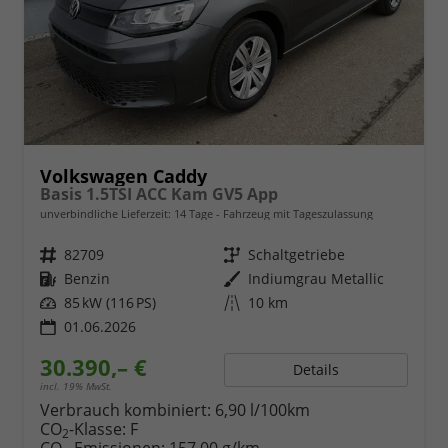
Volkswagen Caddy
Basis 1.5TSI ACC Kam GV5 App
unverbindliche Lieferzeit:
14 Tage
Fahrzeug mit Tageszulassung
Fahrzeugnr.
82709
Getriebe
Schaltgetriebe
Kraftstoff
Benzin
Außenfarbe
Indiumgrau Metallic
Leistung
85 kW (116 PS)
Kilometerstand
10 km
01.06.2026
30.390,– €
Details
incl. 19% MwSt.
Verbrauch kombiniert:
6,90 l/100km
CO
-Klasse:
F
2
CO
-Emissionen:
157,00 g/km