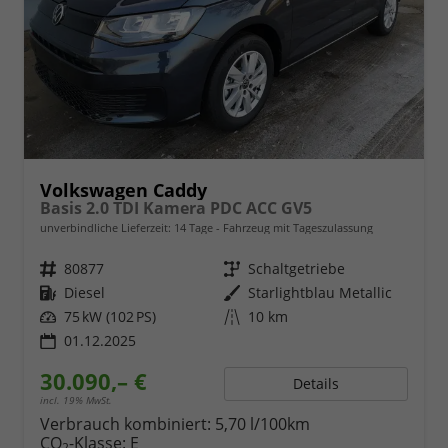
Volkswagen Caddy
Basis 2.0 TDI Kamera PDC ACC GV5
unverbindliche Lieferzeit:
14 Tage
Fahrzeug mit Tageszulassung
Fahrzeugnr.
80877
Getriebe
Schaltgetriebe
Kraftstoff
Diesel
Außenfarbe
Starlightblau Metallic
Leistung
75 kW (102 PS)
Kilometerstand
10 km
01.12.2025
30.090,– €
Details
incl. 19% MwSt.
Verbrauch kombiniert:
5,70 l/100km
CO
-Klasse:
E
2