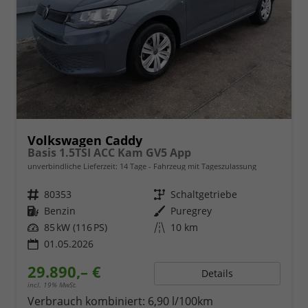
Volkswagen Caddy
Basis 1.5TSI ACC Kam GV5 App
unverbindliche Lieferzeit:
14 Tage
Fahrzeug mit Tageszulassung
Fahrzeugnr.
80353
Getriebe
Schaltgetriebe
Kraftstoff
Benzin
Außenfarbe
Puregrey
Leistung
85 kW (116 PS)
Kilometerstand
10 km
01.05.2026
29.890,– €
Details
incl. 19% MwSt.
Verbrauch kombiniert:
6,90 l/100km