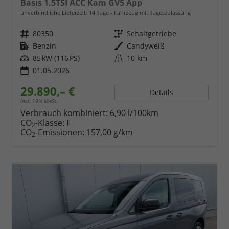
Basis 1.5TSI ACC Kam GV5 App
unverbindliche Lieferzeit:
14 Tage
Fahrzeug mit Tageszulassung
Fahrzeugnr.
80350
Getriebe
Schaltgetriebe
Kraftstoff
Benzin
Außenfarbe
Candyweiß
Leistung
85 kW (116 PS)
Kilometerstand
10 km
01.05.2026
29.890,– €
Details
incl. 19% MwSt.
Verbrauch kombiniert:
6,90 l/100km
CO
-Klasse:
F
2
CO
-Emissionen:
157,00 g/km
2