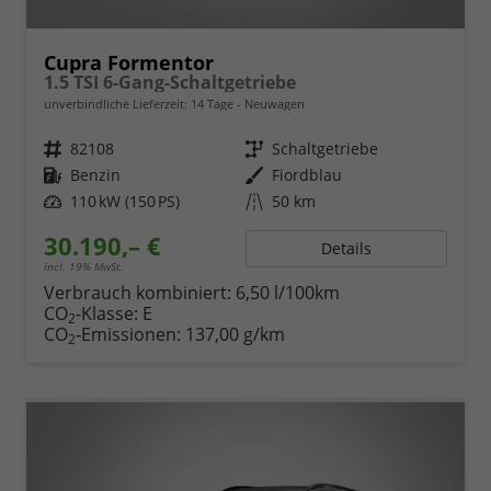
Cupra Formentor
1.5 TSI 6-Gang-Schaltgetriebe
unverbindliche Lieferzeit:
14 Tage
Neuwagen
Fahrzeugnr.
82108
Getriebe
Schaltgetriebe
Kraftstoff
Benzin
Außenfarbe
Fiordblau
Leistung
110 kW (150 PS)
Kilometerstand
50 km
30.190,– €
Details
incl. 19% MwSt.
Verbrauch kombiniert:
6,50 l/100km
CO
-Klasse:
E
2
CO
-Emissionen:
137,00 g/km
2