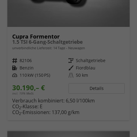
Cupra Formentor
1.5 TSI 6-Gang-Schaltgetriebe
unverbindliche Lieferzeit:
14 Tage
Neuwagen
Fahrzeugnr.
82106
Getriebe
Schaltgetriebe
Kraftstoff
Benzin
Außenfarbe
Fiordblau
Leistung
110 kW (150 PS)
Kilometerstand
50 km
30.190,– €
Details
incl. 19% MwSt.
Verbrauch kombiniert:
6,50 l/100km
CO
-Klasse:
E
2
CO
-Emissionen:
137,00 g/km
2