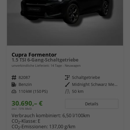
Cupra Formentor
1.5 TSI 6-Gang-Schaltgetriebe
unverbindliche Lieferzeit:
14 Tage
Neuwagen
Fahrzeugnr.
82087
Getriebe
Schaltgetriebe
Kraftstoff
Benzin
Außenfarbe
Midnight Schwarz Metallic
Leistung
110 kW (150 PS)
Kilometerstand
50 km
30.690,– €
Details
incl. 19% MwSt.
Verbrauch kombiniert:
6,50 l/100km
CO
-Klasse:
E
2
CO
-Emissionen:
137,00 g/km
2