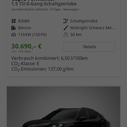
1.5 TSI 6-Gang-Schaltgetriebe
unverbindliche Lieferzeit:
14 Tage
Neuwagen
Fahrzeugnr.
82086
Getriebe
Schaltgetriebe
Kraftstoff
Benzin
Außenfarbe
Midnight Schwarz Metallic
Leistung
110 kW (150 PS)
Kilometerstand
50 km
30.690,– €
Details
incl. 19% MwSt.
Verbrauch kombiniert:
6,50 l/100km
CO
-Klasse:
E
2
CO
-Emissionen:
137,00 g/km
2