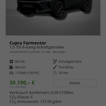
Cupra Formentor
1.5 TSI 6-Gang-Schaltgetriebe
unverbindliche Lieferzeit:
14 Tage
Neuwagen
Fahrzeugnr.
82104
Getriebe
Schaltgetriebe
Kraftstoff
Benzin
Außenfarbe
Fiordblau
Leistung
110 kW (150 PS)
Kilometerstand
50 km
30.190,– €
Details
incl. 19% MwSt.
Verbrauch kombiniert:
6,50 l/100km
CO
-Klasse:
E
2
CO
-Emissionen:
137,00 g/km
2