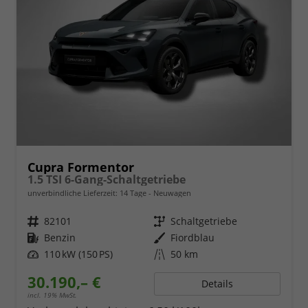
Cupra Formentor
1.5 TSI 6-Gang-Schaltgetriebe
unverbindliche Lieferzeit:
14 Tage
Neuwagen
Fahrzeugnr.
82101
Getriebe
Schaltgetriebe
Kraftstoff
Benzin
Außenfarbe
Fiordblau
Leistung
110 kW (150 PS)
Kilometerstand
50 km
30.190,– €
Details
incl. 19% MwSt.