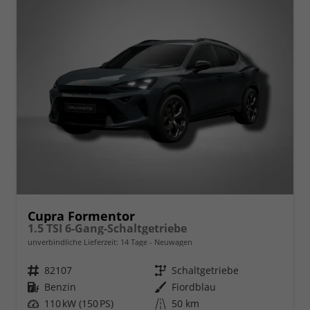
Cupra Formentor
1.5 TSI 6-Gang-Schaltgetriebe
unverbindliche Lieferzeit:
14 Tage
Neuwagen
Fahrzeugnr.
82107
Getriebe
Schaltgetriebe
Kraftstoff
Benzin
Außenfarbe
Fiordblau
Leistung
110 kW (150 PS)
Kilometerstand
50 km