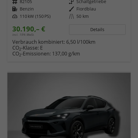
Fahrzeugnr.
82105
Getriebe
Schaltgetriebe
Kraftstoff
Benzin
Außenfarbe
Fiordblau
Leistung
110 kW (150 PS)
Kilometerstand
50 km
30.190,– €
Details
incl. 19% MwSt.
Verbrauch kombiniert:
6,50 l/100km
CO
-Klasse:
E
2
CO
-Emissionen:
137,00 g/km
2