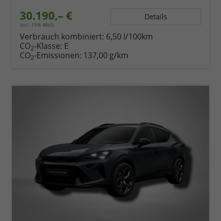
30.190,– €
Details
incl. 19% MwSt.
Verbrauch kombiniert:
6,50 l/100km
CO
-Klasse:
E
2
CO
-Emissionen:
137,00 g/km
2