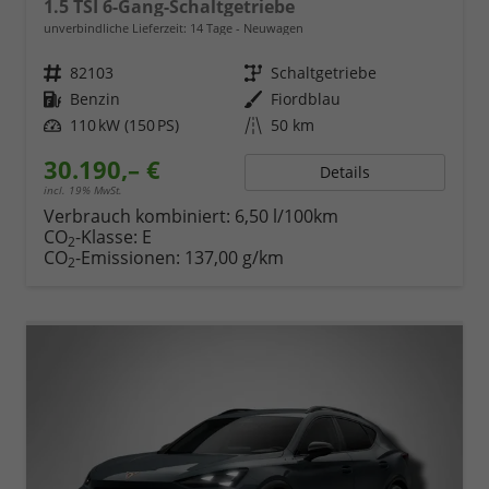
1.5 TSI 6-Gang-Schaltgetriebe
unverbindliche Lieferzeit:
14 Tage
Neuwagen
Fahrzeugnr.
82103
Getriebe
Schaltgetriebe
Kraftstoff
Benzin
Außenfarbe
Fiordblau
Leistung
110 kW (150 PS)
Kilometerstand
50 km
30.190,– €
Details
incl. 19% MwSt.
Verbrauch kombiniert:
6,50 l/100km
CO
-Klasse:
E
2
CO
-Emissionen:
137,00 g/km
2