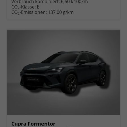
Verbrauch kombiniert:
6,50 l/100km
CO
-Klasse:
E
2
CO
-Emissionen:
137,00 g/km
2
Cupra Formentor