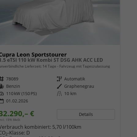
Cupra Leon Sportstourer
1.5 eTSI 110 kW Kombi ST DSG AHK ACC LED
unverbindliche Lieferzeit:
14 Tage
Fahrzeug mit Tageszulassung
Fahrzeugnr.
78089
Getriebe
Automatik
Kraftstoff
Benzin
Außenfarbe
Graphenegrau
Leistung
110 kW (150 PS)
Kilometerstand
10 km
01.02.2026
32.290,– €
Details
incl. 19% MwSt.
Verbrauch kombiniert:
5,70 l/100km
CO
-Klasse:
D
2