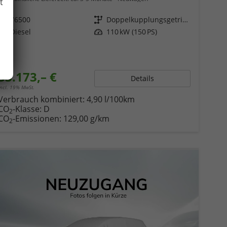
t
Fahrzeugnr.
76500
Getriebe
Doppelkupplungsgetriebe (DSG)
Kraftstoff
Diesel
Leistung
110 kW (150 PS)
33.173,– €
Details
incl. 19% MwSt.
Verbrauch kombiniert:
4,90 l/100km
CO
-Klasse:
D
2
CO
-Emissionen:
129,00 g/km
2