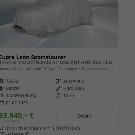
Cupra Leon Sportstourer
1.5 eTSI 110 kW Kombi ST DSG ABT AHK ACC LED
unverbindliche Lieferzeit:
14 Tage
Fahrzeug mit Tageszulassung
Fahrzeugnr.
78082
Getriebe
Automatik
Kraftstoff
Benzin
Außenfarbe
Fjord-Blau
Leistung
140 kW (190 PS)
Kilometerstand
10 km
01.02.2026
33.840,– €
Details
incl. 19% MwSt.
Verbrauch kombiniert:
5,70 l/100km
CO
-Klasse:
D