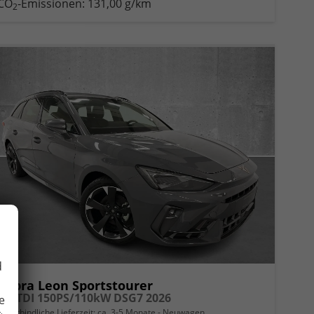
CO
-Emissionen:
131,00 g/km
2
d
Cupra Leon Sportstourer
2.0 TDI 150PS/110kW DSG7 2026
e
unverbindliche Lieferzeit: ca. 3-5 Monate
Neuwagen