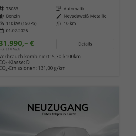
Fahrzeugnr.
78083
Getriebe
Automatik
Kraftstoff
Benzin
Außenfarbe
Nevadaweiß Metallic
Leistung
110 kW (150 PS)
Kilometerstand
10 km
01.02.2026
31.990,– €
Details
incl. 19% MwSt.
Verbrauch kombiniert:
5,70 l/100km
CO
-Klasse:
D
2
CO
-Emissionen:
131,00 g/km
2