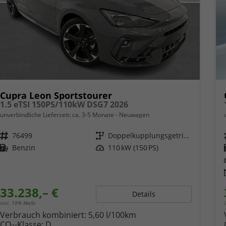
Cupra Leon Sportstourer
1.5 eTSI 150PS/110kW DSG7 2026
unverbindliche Lieferzeit: ca. 3-5 Monate
Neuwagen
Fahrzeugnr.
76499
Getriebe
Doppelkupplungsgetriebe (DSG)
Kraftstoff
Benzin
Leistung
110 kW (150 PS)
33.238,– €
Details
incl. 19% MwSt.
Verbrauch kombiniert:
5,60 l/100km
CO
-Klasse:
D