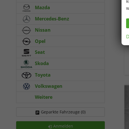
k
Mazda
w
Mercedes-Benz
Nissan
D
Opel
Seat
Skoda
Toyota
Volkswagen
Weitere
Geparkte Fahrzeuge (
0
)
Anmelden