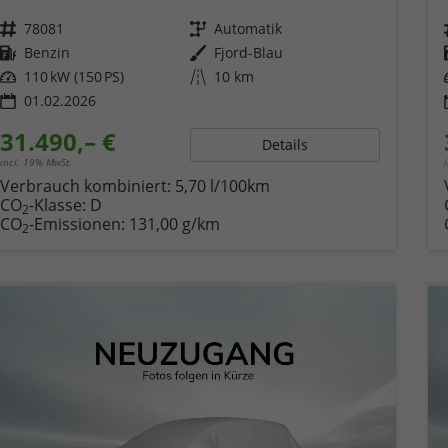
Fahrzeugnr.
78081
Getriebe
Automatik
Kraftstoff
Benzin
Außenfarbe
Fjord-Blau
Leistung
110 kW (150 PS)
Kilometerstand
10 km
01.02.2026
31.490,– €
Details
incl. 19% MwSt.
Verbrauch kombiniert:
5,70 l/100km
CO
-Klasse:
D
2
CO
-Emissionen:
131,00 g/km
2