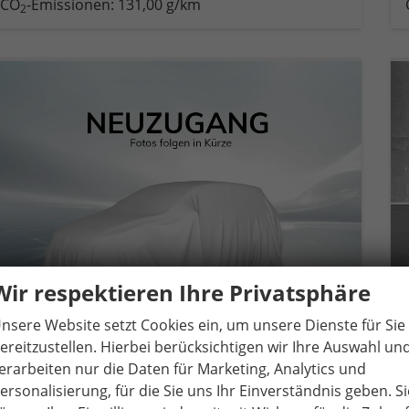
CO
-Emissionen:
131,00 g/km
2
Wir respektieren Ihre Privatsphäre
nsere Website setzt Cookies ein, um unsere Dienste für Sie
ereitzustellen. Hierbei berücksichtigen wir Ihre Auswahl un
erarbeiten nur die Daten für Marketing, Analytics und
Cupra Leon Sportstourer
1.5 eTSI 110 kW Kombi ST DSG Edge AHK ACC LED
ersonalisierung, für die Sie uns Ihr Einverständnis geben. Si
unverbindliche Lieferzeit:
14 Tage
Fahrzeug mit Tageszulassung