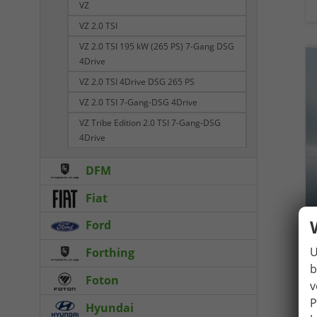
VZ
VZ 2.0 TSI
VZ 2.0 TSI 195 kW (265 PS) 7-Gang DSG
4Drive
VZ 2.0 TSI 4Drive DSG 265 PS
VZ 2.0 TSI 7-Gang-DSG 4Drive
VZ Tribe Edition 2.0 TSI 7-Gang-DSG
4Drive
DFM
Fiat
Ford
U
Forthing
b
Foton
v
P
Hyundai