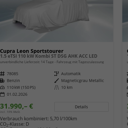
Cupra Leon Sportstourer
1.5 eTSI 110 kW Kombi ST DSG AHK ACC LED
unverbindliche Lieferzeit:
14 Tage
Fahrzeug mit Tageszulassung
Fahrzeugnr.
78085
Getriebe
Automatik
Kraftstoff
Benzin
Außenfarbe
Magneticgrau Metallic
Leistung
110 kW (150 PS)
Kilometerstand
10 km
01.02.2026
31.990,– €
Details
incl. 19% MwSt.
Verbrauch kombiniert:
5,70 l/100km
CO
-Klasse:
D
2