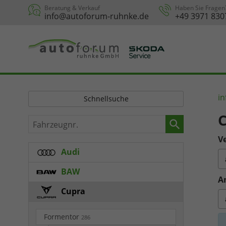
Beratung & Verkauf
Haben Sie Fragen
info@autoforum-ruhnke.de
+49 3971 830
in
Schnellsuche
C
Fahrzeugnr.
Ve
Audi
BAW
A
Cupra
Formentor
286