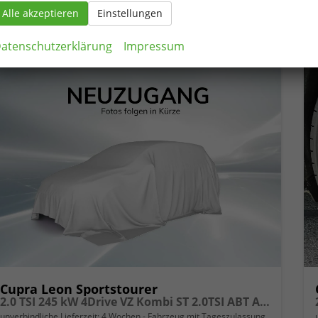
CO
-Emissionen:
192,00 g/km
2
Alle akzeptieren
Einstellungen
atenschutzerklärung
Impressum
Cupra Leon Sportstourer
2.0 TSI 245 kW 4Drive VZ Kombi ST 2.0TSI ABT AHK Sound ACC
unverbindliche Lieferzeit:
4 Wochen
Fahrzeug mit Tageszulassung