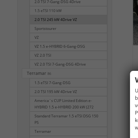
2.0 TSI 7-Gang-DSG 4Drive
1.5 eTSI 110 kW
2.0 TSI 245 kW 4Drive VZ
Sportstourer
VZ
VZ 1.5 e-HYBRID 6-Gang-DSG
VZ 2.0 TSI
VZ 2.0 TSI 7-Gang-DSG 4Drive
Terramar
86
1.5 eTSI 7-Gang-DSG
U
2.0 TSI 195 kW 4Drive VZ
b
America`s CUP Limited Edition e-
v
HYBRID 1.5 e-HYBRID 200 kW (272
P
Standard Terramar 1.5 eTSI DSG 150
k
PS
w
Terramar