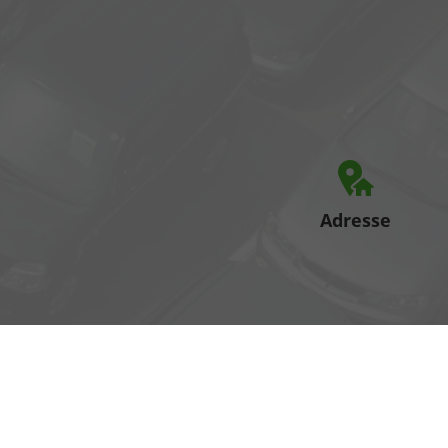
Adresse
Heinrich-Hertz-Straße 1
17389 Anklam