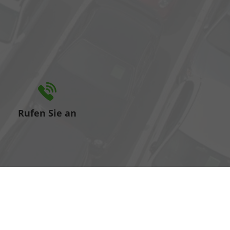
Rufen Sie an
+49 3971 83070
e können wir Ihnen helfen?