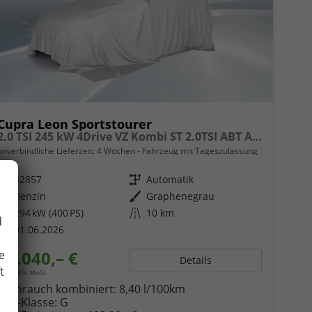
Cupra Leon Sportstourer
2.0 TSI 245 kW 4Drive VZ Kombi ST 2.0TSI ABT AHK ACC
unverbindliche Lieferzeit:
4 Wochen
Fahrzeug mit Tageszulassung
Fahrzeugnr.
82857
Getriebe
Automatik
Kraftstoff
Benzin
Außenfarbe
Graphenegrau
Leistung
294 kW (400 PS)
Kilometerstand
10 km
d
01.06.2026
43.040,– €
e
Details
t
incl. 19% MwSt.
Verbrauch kombiniert:
8,40 l/100km
CO
-Klasse:
G
2