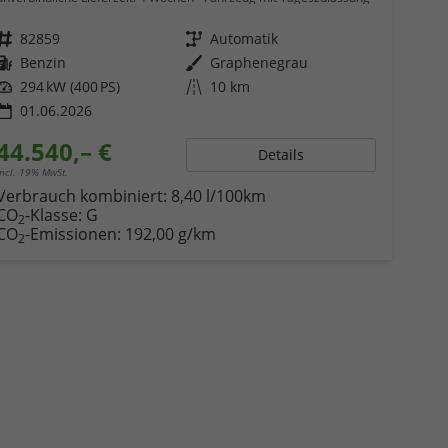
Fahrzeugnr.
82859
Getriebe
Automatik
Kraftstoff
Benzin
Außenfarbe
Graphenegrau
Leistung
294 kW (400 PS)
Kilometerstand
10 km
01.06.2026
44.540,– €
Details
incl. 19% MwSt.
Verbrauch kombiniert:
8,40 l/100km
CO
-Klasse:
G
2
CO
-Emissionen:
192,00 g/km
2