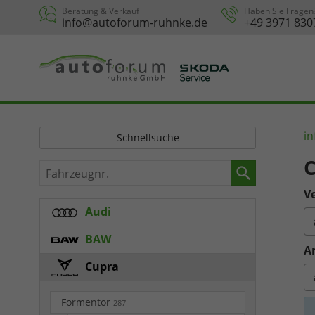
Beratung & Verkauf
Haben Sie Fragen
info@autoforum-ruhnke.de
+49 3971 830
in
Schnellsuche
C
Fahrzeugnr.
Ve
Audi
BAW
A
Cupra
Formentor
287