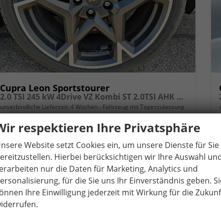
Cupra Leon Sportstourer
2.0 TSI 245 kW 4Drive VZ Kombi ST 2.0TSI AHK Sound ACC Pano
unverbindliche Lieferzeit:
4 Wochen
Fahrzeug mit Tageszulassung
Wir respektieren Ihre Privatsphäre
Fahrzeugnr.
82858
Getriebe
Automatik
Kraftstoff
Benzin
Außenfarbe
Graphenegrau
nsere Website setzt Cookies ein, um unsere Dienste für Sie
Leistung
245 kW (333 PS)
Kilometerstand
10 km
ereitzustellen. Hierbei berücksichtigen wir Ihre Auswahl un
01.06.2026
erarbeiten nur die Daten für Marketing, Analytics und
41.090,– €
ersonalisierung, für die Sie uns Ihr Einverständnis geben. Si
Details
önnen Ihre Einwilligung jederzeit mit Wirkung für die Zukunf
incl. 19% MwSt.
iderrufen.
Verbrauch kombiniert:
8,40 l/100km
CO
-Klasse:
G
2