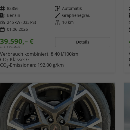
Fahrzeugnr.
82856
Getriebe
Automatik
Kraftstoff
Benzin
Außenfarbe
Graphenegrau
Leistung
245 kW (333 PS)
Kilometerstand
10 km
01.06.2026
39.590,– €
Details
incl. 19% MwSt.
Verbrauch kombiniert:
8,40 l/100km
CO
-Klasse:
G
2
CO
-Emissionen:
192,00 g/km
2