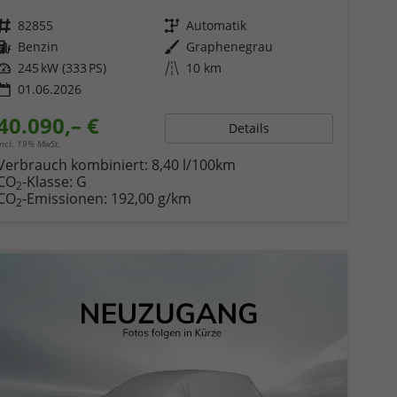
Fahrzeugnr.
82855
Getriebe
Automatik
Kraftstoff
Benzin
Außenfarbe
Graphenegrau
Leistung
245 kW (333 PS)
Kilometerstand
10 km
01.06.2026
40.090,– €
Details
incl. 19% MwSt.
Verbrauch kombiniert:
8,40 l/100km
CO
-Klasse:
G
2
CO
-Emissionen:
192,00 g/km
2