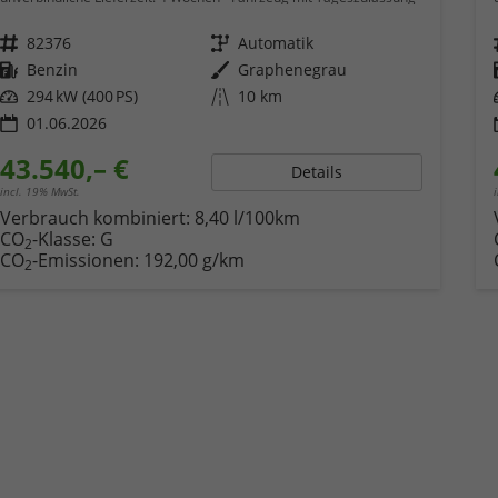
Fahrzeugnr.
82376
Getriebe
Automatik
Kraftstoff
Benzin
Außenfarbe
Graphenegrau
Leistung
294 kW (400 PS)
Kilometerstand
10 km
01.06.2026
43.540,– €
Details
incl. 19% MwSt.
Verbrauch kombiniert:
8,40 l/100km
CO
-Klasse:
G
2
CO
-Emissionen:
192,00 g/km
2