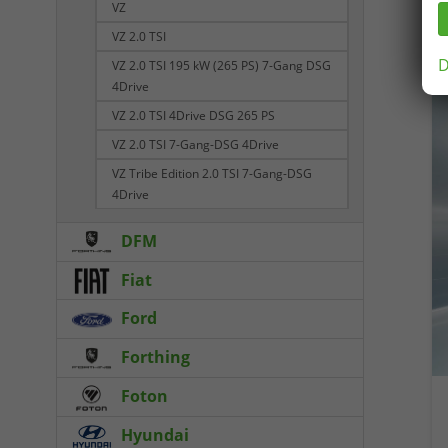
VZ
VZ 2.0 TSI
D
VZ 2.0 TSI 195 kW (265 PS) 7-Gang DSG
4Drive
VZ 2.0 TSI 4Drive DSG 265 PS
VZ 2.0 TSI 7-Gang-DSG 4Drive
VZ Tribe Edition 2.0 TSI 7-Gang-DSG
4Drive
DFM
Fiat
Ford
Forthing
Foton
Hyundai