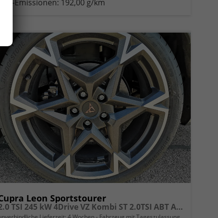
CO
-Emissionen:
192,00 g/km
2
Cupra Leon Sportstourer
2.0 TSI 245 kW 4Drive VZ Kombi ST 2.0TSI ABT AHK Sound ACC Pano
unverbindliche Lieferzeit:
4 Wochen
Fahrzeug mit Tageszulassung