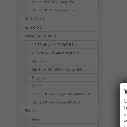
R-Line 1.5 eTSI 7-Gang-DSG
R-Line 2.0 TDI 7-Gang-DSG
ID. Cross
1
ID. Polo
2
Passat Variant
51
1.5 TSI eHybrid 200 kW R-Line
2.0 TDI 142 kW 4Motion R-Line
Business
City 1.5 eTSI 150PS 7-Gang-DSG
Elegance
R-Line
R-Line 2.0 TSI 7-Gang-DSG 4 MOTION
U
R-Line 2.0 TSI 7-Gang-DSG 4x4
b
Polo
14
v
Base
P