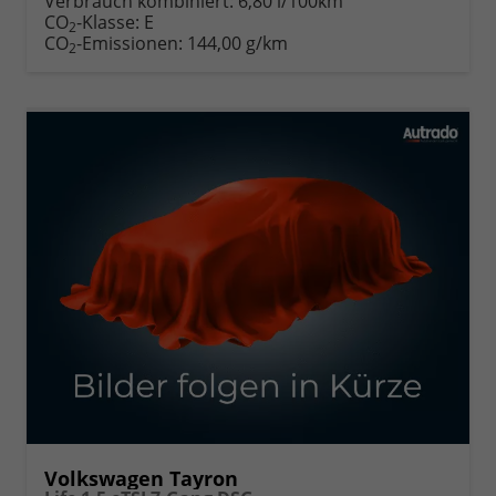
Verbrauch kombiniert:
6,80 l/100km
CO
-Klasse:
E
2
CO
-Emissionen:
144,00 g/km
2
Volkswagen Tayron