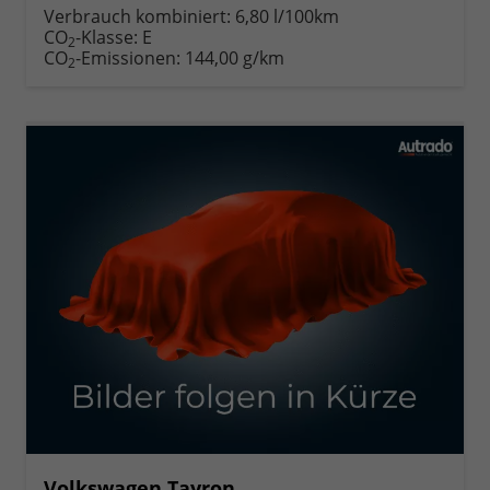
Verbrauch kombiniert:
6,80 l/100km
CO
-Klasse:
E
2
CO
-Emissionen:
144,00 g/km
2
Volkswagen Tayron