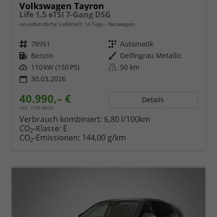
Volkswagen Tayron
Life 1.5 eTSI 7-Gang DSG
unverbindliche Lieferzeit:
14 Tage
Neuwagen
Fahrzeugnr.
78951
Getriebe
Automatik
Kraftstoff
Benzin
Außenfarbe
Delfingrau Metallic
Leistung
110 kW (150 PS)
Kilometerstand
50 km
30.03.2026
40.990,– €
Details
incl. 19% MwSt.
Verbrauch kombiniert:
6,80 l/100km
CO
-Klasse:
E
2
CO
-Emissionen:
144,00 g/km
2