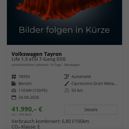
Volkswagen Tayron
Life 1.5 eTSI 7-Gang DSG
unverbindliche Lieferzeit:
14 Tage
Neuwagen
Fahrzeugnr.
78955
Getriebe
Automatik
Kraftstoff
Benzin
Außenfarbe
Cipressino-Grün Metallic
Leistung
110 kW (150 PS)
Kilometerstand
50 km
24.04.2026
41.990,– €
Details
incl. 19% MwSt.
Verbrauch kombiniert:
6,80 l/100km
CO
-Klasse:
E
2