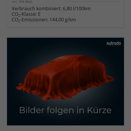
incl. 19% MwSt.
Verbrauch kombiniert:
6,80 l/100km
CO
-Klasse:
E
2
CO
-Emissionen:
144,00 g/km
2