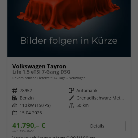
Volkswagen Tayron
Life 1.5 eTSI 7-Gang DSG
unverbindliche Lieferzeit:
14 Tage
Neuwagen
Fahrzeugnr.
78952
Getriebe
Automatik
Kraftstoff
Benzin
Außenfarbe
Grenadilschwarz Metallic
Leistung
110 kW (150 PS)
Kilometerstand
50 km
15.04.2026
41.790,– €
Details
incl. 19% MwSt.