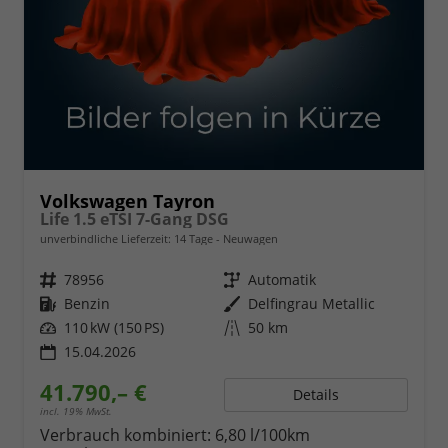
Volkswagen Tayron
Life 1.5 eTSI 7-Gang DSG
unverbindliche Lieferzeit:
14 Tage
Neuwagen
Fahrzeugnr.
78956
Getriebe
Automatik
Kraftstoff
Benzin
Außenfarbe
Delfingrau Metallic
Leistung
110 kW (150 PS)
Kilometerstand
50 km
15.04.2026
41.790,– €
Details
incl. 19% MwSt.
Verbrauch kombiniert:
6,80 l/100km