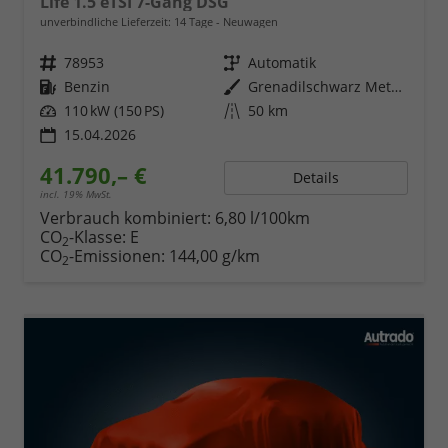
Life 1.5 eTSI 7-Gang DSG
unverbindliche Lieferzeit:
14 Tage
Neuwagen
Fahrzeugnr.
78953
Getriebe
Automatik
Kraftstoff
Benzin
Außenfarbe
Grenadilschwarz Metallic
Leistung
110 kW (150 PS)
Kilometerstand
50 km
15.04.2026
41.790,– €
Details
incl. 19% MwSt.
Verbrauch kombiniert:
6,80 l/100km
CO
-Klasse:
E
2
CO
-Emissionen:
144,00 g/km
2