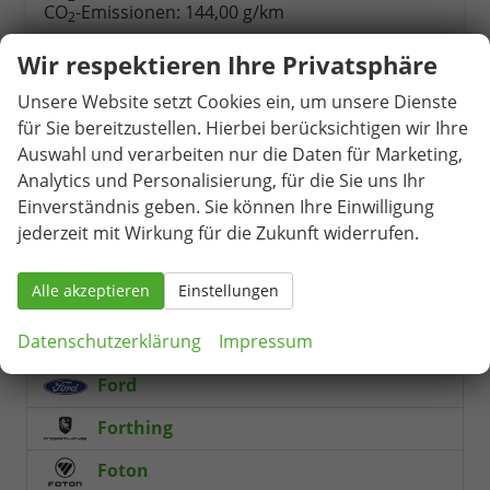
CO
-Emissionen:
144,00 g/km
2
Schnellsuche
Wir respektieren Ihre Privatsphäre
Unsere Website setzt Cookies ein, um unsere Dienste
Fahrzeugnr.
für Sie bereitzustellen. Hierbei berücksichtigen wir Ihre
Auswahl und verarbeiten nur die Daten für Marketing,
Audi
Analytics und Personalisierung, für die Sie uns Ihr
Einverständnis geben. Sie können Ihre Einwilligung
BAW
jederzeit mit Wirkung für die Zukunft widerrufen.
Cupra
Alle akzeptieren
Einstellungen
DFM
Datenschutzerklärung
Impressum
Fiat
Ford
Forthing
Foton