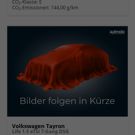
CO
-Klasse:
E
2
CO
-Emissionen:
144,00 g/km
2
Volkswagen Tayron
Life 1.5 eTSI 7-Gang DSG