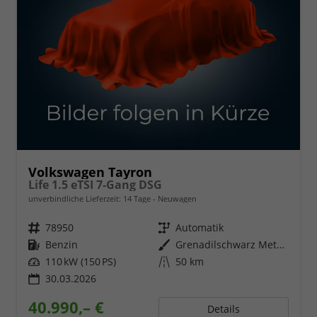
Volkswagen Tayron
Life 1.5 eTSI 7-Gang DSG
unverbindliche Lieferzeit:
14 Tage
Neuwagen
Fahrzeugnr.
78950
Getriebe
Automatik
Kraftstoff
Benzin
Außenfarbe
Grenadilschwarz Metallic
Leistung
110 kW (150 PS)
Kilometerstand
50 km
30.03.2026
40.990,– €
Details