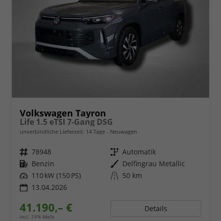
Volkswagen Tayron
Life 1.5 eTSI 7-Gang DSG
unverbindliche Lieferzeit:
14 Tage
Neuwagen
Fahrzeugnr.
78948
Getriebe
Automatik
Kraftstoff
Benzin
Außenfarbe
Delfingrau Metallic
Leistung
110 kW (150 PS)
Kilometerstand
50 km
13.04.2026
41.190,– €
Details
incl. 19% MwSt.