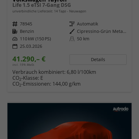
Life 1.5 eTSI 7-Gang DSG
unverbindliche Lieferzeit:
14 Tage
Neuwagen
Fahrzeugnr.
78945
Getriebe
Automatik
Kraftstoff
Benzin
Außenfarbe
Cipressino-Grün Metallic
Leistung
110 kW (150 PS)
Kilometerstand
50 km
25.03.2026
41.290,– €
Details
incl. 19% MwSt.
Verbrauch kombiniert:
6,80 l/100km
CO
-Klasse:
E
2
CO
-Emissionen:
144,00 g/km
2