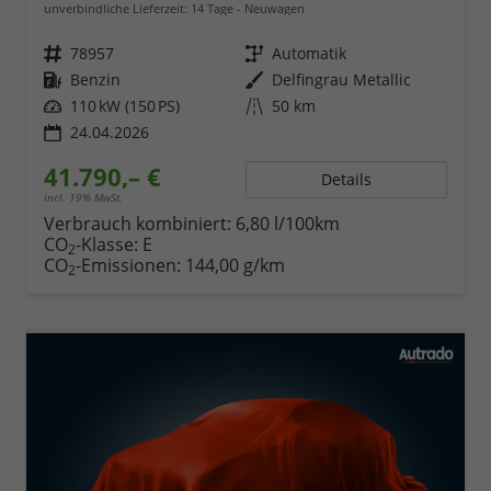
unverbindliche Lieferzeit:
14 Tage
Neuwagen
Fahrzeugnr.
78957
Getriebe
Automatik
Kraftstoff
Benzin
Außenfarbe
Delfingrau Metallic
Leistung
110 kW (150 PS)
Kilometerstand
50 km
24.04.2026
41.790,– €
Details
incl. 19% MwSt.
Verbrauch kombiniert:
6,80 l/100km
CO
-Klasse:
E
2
CO
-Emissionen:
144,00 g/km
2