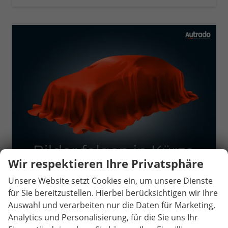
Wir respektieren Ihre Privatsphäre
Unsere Website setzt Cookies ein, um unsere Dienste
für Sie bereitzustellen. Hierbei berücksichtigen wir Ihre
Volkswagen Golf Variant
R Line 2.0 TDI 7-Gang DSG
Auswahl und verarbeiten nur die Daten für Marketing,
unverbindliche Lieferzeit:
22.10.2026
Neuwagen
Analytics und Personalisierung, für die Sie uns Ihr