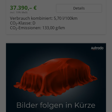
37.390,– €
Details
incl. 19% MwSt.
Verbrauch kombiniert:
5,70 l/100km
CO
-Klasse:
D
2
CO
-Emissionen:
133,00 g/km
2