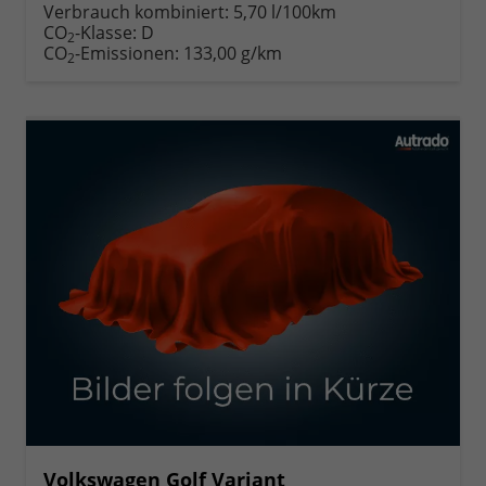
Verbrauch kombiniert:
5,70 l/100km
CO
-Klasse:
D
2
CO
-Emissionen:
133,00 g/km
2
Volkswagen Golf Variant