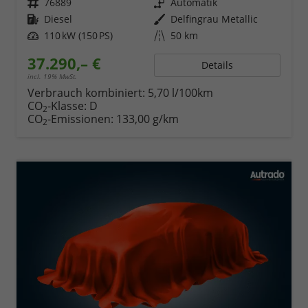
Fahrzeugnr.
76889
Getriebe
Automatik
Kraftstoff
Diesel
Außenfarbe
Delfingrau Metallic
Leistung
110 kW (150 PS)
Kilometerstand
50 km
37.290,– €
Details
incl. 19% MwSt.
Verbrauch kombiniert:
5,70 l/100km
CO
-Klasse:
D
2
CO
-Emissionen:
133,00 g/km
2