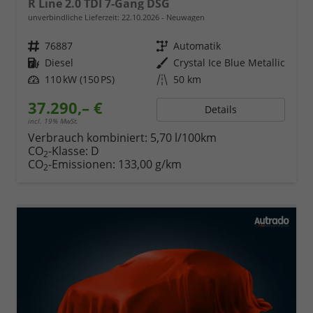
R Line 2.0 TDI 7-Gang DSG
unverbindliche Lieferzeit:
22.10.2026
Neuwagen
Fahrzeugnr.
76887
Getriebe
Automatik
Kraftstoff
Diesel
Außenfarbe
Crystal Ice Blue Metallic
Leistung
110 kW (150 PS)
Kilometerstand
50 km
37.290,– €
Details
incl. 19% MwSt.
Verbrauch kombiniert:
5,70 l/100km
CO
-Klasse:
D
2
CO
-Emissionen:
133,00 g/km
2