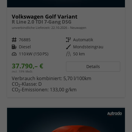
Volkswagen Golf Variant
R Line 2.0 TDI 7-Gang DSG
unverbindliche Lieferzeit:
22.10.2026
Neuwagen
Fahrzeugnr.
76885
Getriebe
Automatik
Kraftstoff
Diesel
Außenfarbe
Mondsteingrau
Leistung
110 kW (150 PS)
Kilometerstand
50 km
37.790,– €
Details
incl. 19% MwSt.
Verbrauch kombiniert:
5,70 l/100km
CO
-Klasse:
D
2
CO
-Emissionen:
133,00 g/km
2