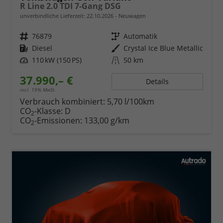
R Line 2.0 TDI 7-Gang DSG
unverbindliche Lieferzeit:
22.10.2026
Neuwagen
Fahrzeugnr.
76879
Getriebe
Automatik
Kraftstoff
Diesel
Außenfarbe
Crystal Ice Blue Metallic
Leistung
110 kW (150 PS)
Kilometerstand
50 km
37.990,– €
Details
incl. 19% MwSt.
Verbrauch kombiniert:
5,70 l/100km
CO
-Klasse:
D
2
CO
-Emissionen:
133,00 g/km
2