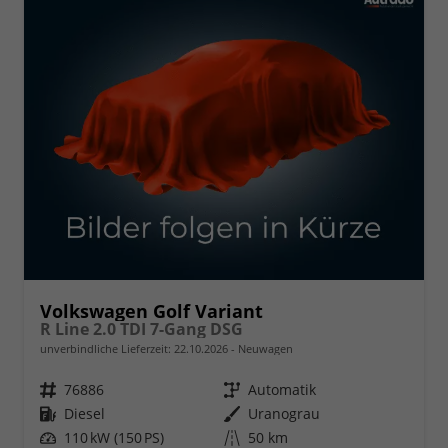
Volkswagen Golf Variant
R Line 2.0 TDI 7-Gang DSG
unverbindliche Lieferzeit:
22.10.2026
Neuwagen
Fahrzeugnr.
76886
Getriebe
Automatik
Kraftstoff
Diesel
Außenfarbe
Uranograu
Leistung
110 kW (150 PS)
Kilometerstand
50 km