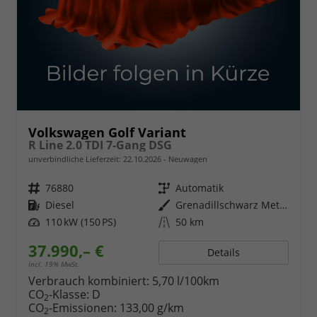
Volkswagen Golf Variant
R Line 2.0 TDI 7-Gang DSG
unverbindliche Lieferzeit:
22.10.2026
Neuwagen
Fahrzeugnr.
76880
Getriebe
Automatik
Kraftstoff
Diesel
Außenfarbe
Grenadillschwarz Metallic
Leistung
110 kW (150 PS)
Kilometerstand
50 km
37.990,– €
Details
incl. 19% MwSt.
Verbrauch kombiniert:
5,70 l/100km
CO
-Klasse:
D
2
CO
-Emissionen:
133,00 g/km
2