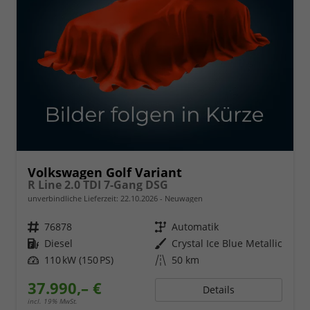
Volkswagen Golf Variant
R Line 2.0 TDI 7-Gang DSG
unverbindliche Lieferzeit:
22.10.2026
Neuwagen
Fahrzeugnr.
76878
Getriebe
Automatik
Kraftstoff
Diesel
Außenfarbe
Crystal Ice Blue Metallic
Leistung
110 kW (150 PS)
Kilometerstand
50 km
37.990,– €
Details
incl. 19% MwSt.