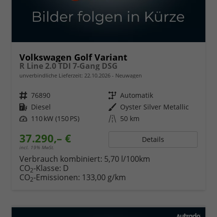
Volkswagen Golf Variant
R Line 2.0 TDI 7-Gang DSG
unverbindliche Lieferzeit:
22.10.2026
Neuwagen
Fahrzeugnr.
76890
Getriebe
Automatik
Kraftstoff
Diesel
Außenfarbe
Oyster Silver Metallic
Leistung
110 kW (150 PS)
Kilometerstand
50 km
37.290,– €
Details
incl. 19% MwSt.
Verbrauch kombiniert:
5,70 l/100km
CO
-Klasse:
D
2
CO
-Emissionen:
133,00 g/km
2