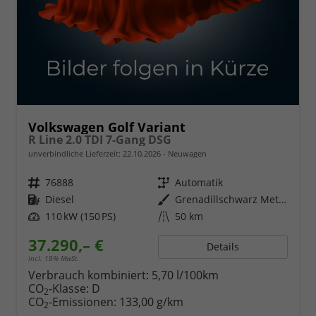
Volkswagen Golf Variant
R Line 2.0 TDI 7-Gang DSG
unverbindliche Lieferzeit:
22.10.2026
Neuwagen
Fahrzeugnr.
76888
Getriebe
Automatik
Kraftstoff
Diesel
Außenfarbe
Grenadillschwarz Metallic
Leistung
110 kW (150 PS)
Kilometerstand
50 km
37.290,– €
Details
incl. 19% MwSt.
Verbrauch kombiniert:
5,70 l/100km
CO
-Klasse:
D
2
CO
-Emissionen:
133,00 g/km
2