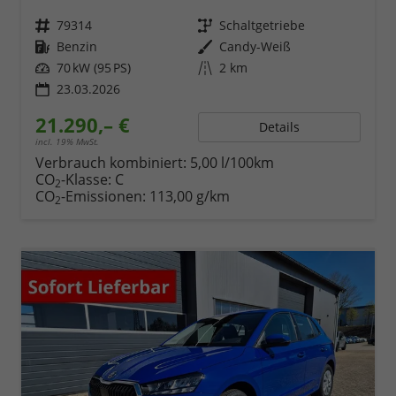
Fahrzeugnr.
79314
Getriebe
Schaltgetriebe
Kraftstoff
Benzin
Außenfarbe
Candy-Weiß
Leistung
70 kW (95 PS)
Kilometerstand
2 km
23.03.2026
21.290,– €
Details
incl. 19% MwSt.
Verbrauch kombiniert:
5,00 l/100km
CO
-Klasse:
C
2
CO
-Emissionen:
113,00 g/km
2