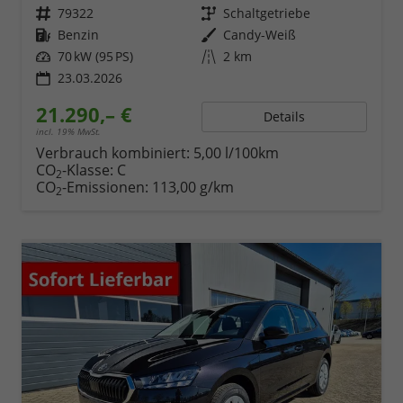
Fahrzeugnr.
79322
Getriebe
Schaltgetriebe
Kraftstoff
Benzin
Außenfarbe
Candy-Weiß
Leistung
70 kW (95 PS)
Kilometerstand
2 km
23.03.2026
21.290,– €
Details
incl. 19% MwSt.
Verbrauch kombiniert:
5,00 l/100km
CO
-Klasse:
C
2
CO
-Emissionen:
113,00 g/km
2