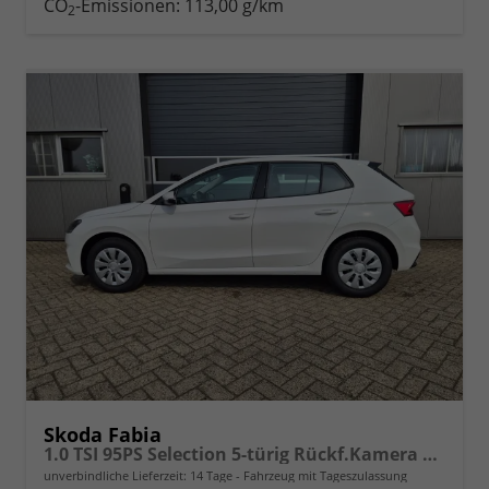
CO
-Emissionen:
113,00 g/km
2
Skoda Fabia
1.0 TSI 95PS Selection 5-türig Rückf.Kamera Parksensoren Sitzheizung Multifunktionslenkrad Klima Skoda-Radio Bluetooth Touchscreen Tempomat Nebelsch. Apple CarPlay + Android Auto
unverbindliche Lieferzeit:
14 Tage
Fahrzeug mit Tageszulassung