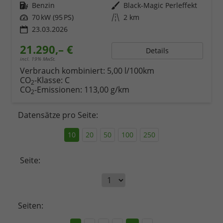
Kraftstoff
Benzin
Außenfarbe
Black-Magic Perleffekt
Leistung
70 kW (95 PS)
Kilometerstand
2 km
23.03.2026
21.290,– €
Details
incl. 19% MwSt.
Verbrauch kombiniert:
5,00 l/100km
CO
-Klasse:
C
2
CO
-Emissionen:
113,00 g/km
2
Datensätze pro Seite:
10
20
50
100
250
Seite:
Seiten: