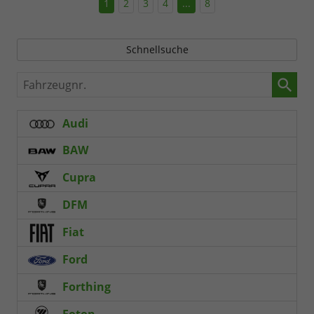
1
2
3
4
...
8
Schnellsuche
Fahrzeugnr.
Audi
BAW
Cupra
DFM
Fiat
Ford
Forthing
Foton