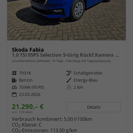
Skoda Fabia
1.0 TSI 95PS Selection 5-türig Rückf.Kamera Parksensoren Sitzheizung Multifunktionslenkrad Klima Skoda-Radio Bluetooth Touchscreen Tempomat Nebelsch. Apple CarPlay + Android Auto
unverbindliche Lieferzeit:
14 Tage
Fahrzeug mit Tageszulassung
Fahrzeugnr.
79318
Getriebe
Schaltgetriebe
Kraftstoff
Benzin
Außenfarbe
Energy-Blau
Leistung
70 kW (95 PS)
Kilometerstand
2 km
23.03.2026
21.290,– €
Details
incl. 19% MwSt.
Verbrauch kombiniert:
5,00 l/100km
CO
-Klasse:
C
2
CO
-Emissionen:
113,00 g/km
2