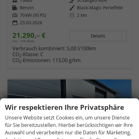
Fahrzeugnr.
79885
Getriebe
Schaltgetriebe
Kraftstoff
Benzin
Außenfarbe
Black-Magic Perleffekt
Leistung
70 kW (95 PS)
Kilometerstand
2 km
23.03.2026
21.290,– €
Details
incl. 19% MwSt.
Verbrauch kombiniert:
5,00 l/100km
CO
-Klasse:
C
2
CO
-Emissionen:
113,00 g/km
2
Wir respektieren Ihre Privatsphäre
Unsere Website setzt Cookies ein, um unsere Dienste
für Sie bereitzustellen. Hierbei berücksichtigen wir Ihre
Auswahl und verarbeiten nur die Daten für Marketing,