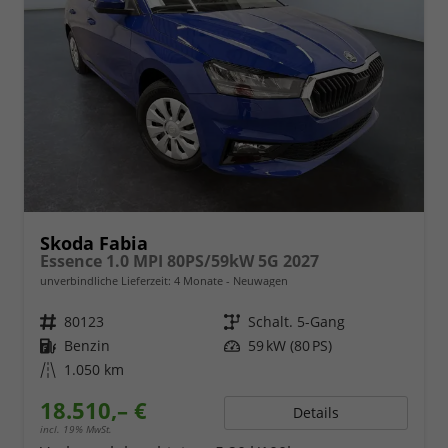
Skoda Fabia
Essence 1.0 MPI 80PS/59kW 5G 2027
unverbindliche Lieferzeit:
4 Monate
Neuwagen
Fahrzeugnr.
80123
Getriebe
Schalt. 5-Gang
Kraftstoff
Benzin
Leistung
59 kW (80 PS)
Kilometerstand
1.050 km
18.510,– €
Details
incl. 19% MwSt.