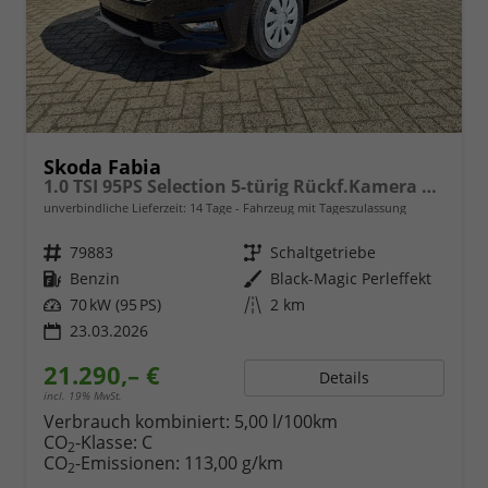
Skoda Fabia
1.0 TSI 95PS Selection 5-türig Rückf.Kamera Parksensoren Sitzheizung Multifunktionslenkrad Klima Skoda-Radio Bluetooth Touchscreen Tempomat Nebelsch. Apple CarPlay + Android Auto
unverbindliche Lieferzeit:
14 Tage
Fahrzeug mit Tageszulassung
Fahrzeugnr.
79883
Getriebe
Schaltgetriebe
Kraftstoff
Benzin
Außenfarbe
Black-Magic Perleffekt
Leistung
70 kW (95 PS)
Kilometerstand
2 km
23.03.2026
21.290,– €
Details
incl. 19% MwSt.
Verbrauch kombiniert:
5,00 l/100km
CO
-Klasse:
C
2
CO
-Emissionen:
113,00 g/km
2