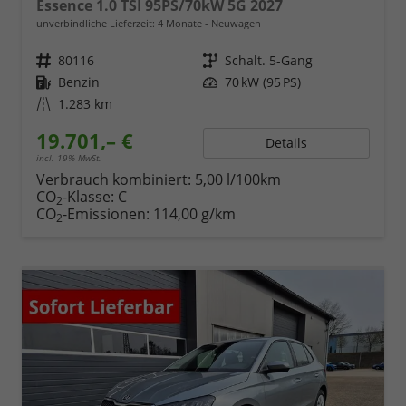
Essence 1.0 TSI 95PS/70kW 5G 2027
unverbindliche Lieferzeit:
4 Monate
Neuwagen
Fahrzeugnr.
80116
Getriebe
Schalt. 5-Gang
Kraftstoff
Benzin
Leistung
70 kW (95 PS)
Kilometerstand
1.283 km
19.701,– €
Details
incl. 19% MwSt.
Verbrauch kombiniert:
5,00 l/100km
CO
-Klasse:
C
2
CO
-Emissionen:
114,00 g/km
2