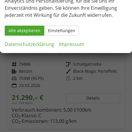
Analytics und Personalisierung, für die Sie uns Ihr
Einverständnis geben. Sie können Ihre Einwilligung
jederzeit mit Wirkung für die Zukunft widerrufen.
Alle akzeptieren
Einstellungen
Skoda Fabia
Datenschutzerklärung
Impressum
1.0 TSI 95PS Selection 5-türig Rückf.Kamera Parksensoren Sitzheizung Multifunktionslenkrad Klima Skoda-Radio Bluetooth Touchscreen Tempomat Nebelsch. Apple CarPlay + Android Auto
unverbindliche Lieferzeit:
14 Tage
Fahrzeug mit Tageszulassung
Fahrzeugnr.
79886
Getriebe
Schaltgetriebe
Kraftstoff
Benzin
Außenfarbe
Black-Magic Perleffekt
Leistung
70 kW (95 PS)
Kilometerstand
2 km
23.03.2026
21.290,– €
Details
incl. 19% MwSt.
Verbrauch kombiniert:
5,00 l/100km
CO
-Klasse:
C
2
CO
-Emissionen:
113,00 g/km
2