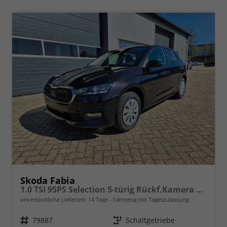
Skoda Fabia
1.0 TSI 95PS Selection 5-türig Rückf.Kamera Parksensoren Sitzheizung Multifunktionslenkrad Klima Skoda-Radio Bluetooth Touchscreen Tempomat Nebelsch. Apple CarPlay + Android Auto
unverbindliche Lieferzeit:
14 Tage
Fahrzeug mit Tageszulassung
Fahrzeugnr.
79887
Getriebe
Schaltgetriebe