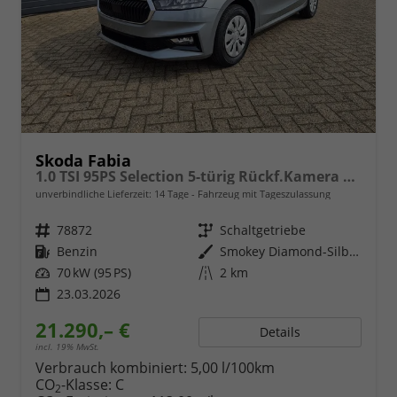
Skoda Fabia
1.0 TSI 95PS Selection 5-türig Rückf.Kamera Parksensoren Sitzheizung Multifunktionslenkrad Klima Skoda-Radio Bluetooth Touchscreen Tempomat Nebelsch. Apple CarPlay + Android Auto
unverbindliche Lieferzeit:
14 Tage
Fahrzeug mit Tageszulassung
Fahrzeugnr.
78872
Getriebe
Schaltgetriebe
Kraftstoff
Benzin
Außenfarbe
Smokey Diamond-Silber Metallic
Leistung
70 kW (95 PS)
Kilometerstand
2 km
23.03.2026
21.290,– €
Details
incl. 19% MwSt.
Verbrauch kombiniert:
5,00 l/100km
CO
-Klasse:
C
2