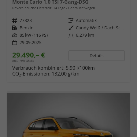
Monte Carlo 1.0 TSI 7-Gang-DSG
unverbindliche Lieferzeit:
14 Tage
Gebrauchtwagen
Fahrzeugnr.
77828
Getriebe
Automatik
Kraftstoff
Benzin
Außenfarbe
Candy Weiß / Dach Schwarz
Leistung
85 kW (116 PS)
Kilometerstand
6.279 km
29.09.2025
29.490,– €
Details
incl. 19% MwSt.
Verbrauch kombiniert:
5,90 l/100km
CO
-Emissionen:
132,00 g/km
2