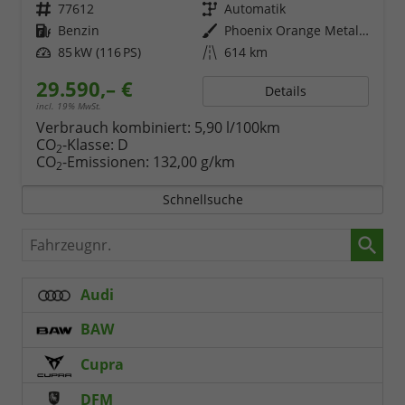
Fahrzeugnr.
77612
Getriebe
Automatik
Kraftstoff
Benzin
Außenfarbe
Phoenix Orange Metallic
Leistung
85 kW (116 PS)
Kilometerstand
614 km
29.590,– €
Details
incl. 19% MwSt.
Verbrauch kombiniert:
5,90 l/100km
CO
-Klasse:
D
2
CO
-Emissionen:
132,00 g/km
2
Schnellsuche
Fahrzeugnr.
Audi
BAW
Cupra
DFM