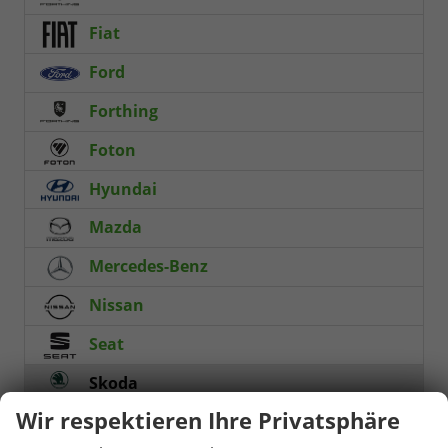
Fiat
Ford
Forthing
Foton
Hyundai
Mazda
Mercedes-Benz
Nissan
Seat
Skoda
Wir respektieren Ihre Privatsphäre
Fabia
75