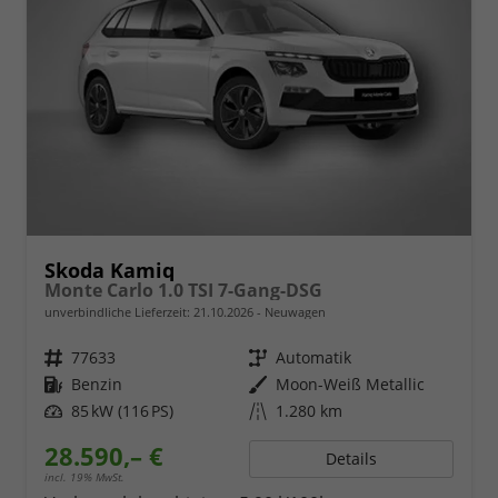
Skoda Kamiq
Monte Carlo 1.0 TSI 7-Gang-DSG
unverbindliche Lieferzeit:
21.10.2026
Neuwagen
Fahrzeugnr.
77633
Getriebe
Automatik
Kraftstoff
Benzin
Außenfarbe
Moon-Weiß Metallic
Leistung
85 kW (116 PS)
Kilometerstand
1.280 km
28.590,– €
Details
incl. 19% MwSt.