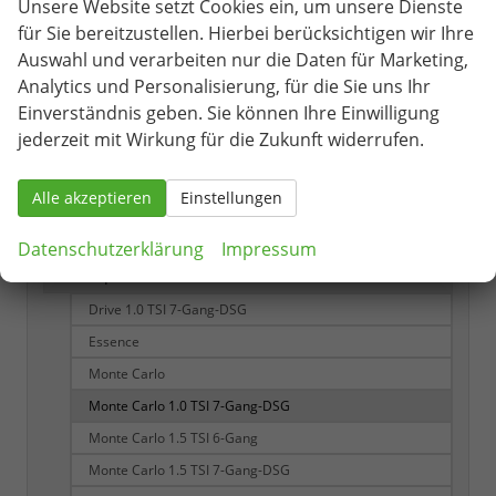
Unsere Website setzt Cookies ein, um unsere Dienste
Drive Plus 1.0 TSI 6-Gang
für Sie bereitzustellen. Hierbei berücksichtigen wir Ihre
Essence
Auswahl und verarbeiten nur die Daten für Marketing,
Monte Carlo
Analytics und Personalisierung, für die Sie uns Ihr
Einverständnis geben. Sie können Ihre Einwilligung
Monte Carlo 1.0 TSI 6-Gang
jederzeit mit Wirkung für die Zukunft widerrufen.
Monte Carlo 1.0 TSI 7-Gang-DSG
Monte Carlo 1.5 TSI 7-Gang-DSG
Alle akzeptieren
Einstellungen
Monte Carlo Plus 1.5 TSI 7-Gang-DSG
Selection
Datenschutzerklärung
Impressum
Kamiq
70
Drive 1.0 TSI 7-Gang-DSG
Essence
Monte Carlo
Monte Carlo 1.0 TSI 7-Gang-DSG
Monte Carlo 1.5 TSI 6-Gang
Monte Carlo 1.5 TSI 7-Gang-DSG