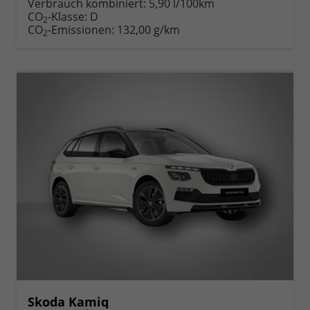
Verbrauch kombiniert:
5,90 l/100km
CO
-Klasse:
D
2
CO
-Emissionen:
132,00 g/km
2
Skoda Kamiq