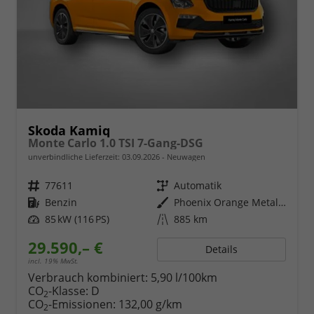
Skoda Kamiq
Monte Carlo 1.0 TSI 7-Gang-DSG
unverbindliche Lieferzeit:
03.09.2026
Neuwagen
Fahrzeugnr.
77611
Getriebe
Automatik
Kraftstoff
Benzin
Außenfarbe
Phoenix Orange Metallic
Leistung
85 kW (116 PS)
Kilometerstand
885 km
29.590,– €
Details
incl. 19% MwSt.
Verbrauch kombiniert:
5,90 l/100km
CO
-Klasse:
D
2
CO
-Emissionen:
132,00 g/km
2