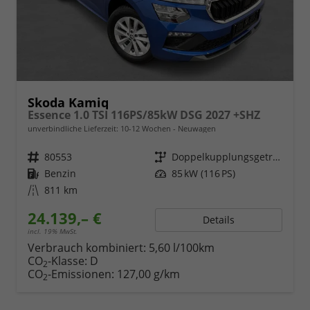
Skoda Kamiq
Essence 1.0 TSI 116PS/85kW DSG 2027 +SHZ
unverbindliche Lieferzeit: 10-12 Wochen
Neuwagen
Fahrzeugnr.
80553
Getriebe
Doppelkupplungsgetriebe (DSG)
Kraftstoff
Benzin
Leistung
85 kW (116 PS)
Kilometerstand
811 km
24.139,– €
Details
incl. 19% MwSt.
Verbrauch kombiniert:
5,60 l/100km
CO
-Klasse:
D
2
CO
-Emissionen:
127,00 g/km
2