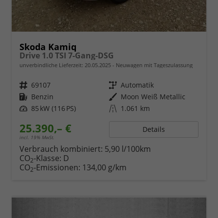
Skoda Kamiq
Drive 1.0 TSI 7-Gang-DSG
unverbindliche Lieferzeit:
20.05.2025
Neuwagen mit Tageszulassung
Fahrzeugnr.
69107
Getriebe
Automatik
Kraftstoff
Benzin
Außenfarbe
Moon Weiß Metallic
Leistung
85 kW (116 PS)
Kilometerstand
1.061 km
25.390,– €
Details
incl. 19% MwSt.
Verbrauch kombiniert:
5,90 l/100km
CO
-Klasse:
D
2
CO
-Emissionen:
134,00 g/km
2