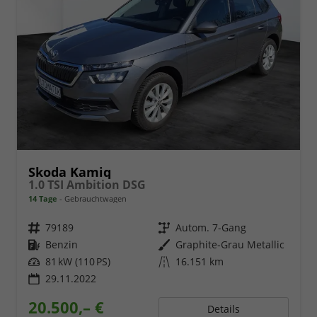
Skoda Kamiq
1.0 TSI Ambition DSG
14 Tage
Gebrauchtwagen
Fahrzeugnr.
79189
Getriebe
Autom. 7-Gang
Kraftstoff
Benzin
Außenfarbe
Graphite-Grau Metallic
Leistung
81 kW (110 PS)
Kilometerstand
16.151 km
29.11.2022
20.500,– €
Details