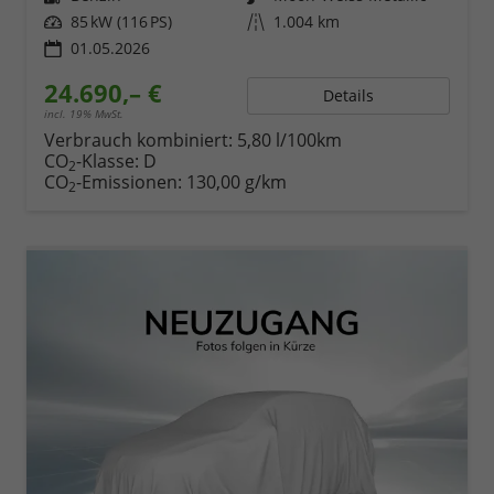
Leistung
85 kW (116 PS)
Kilometerstand
1.004 km
01.05.2026
24.690,– €
Details
incl. 19% MwSt.
Verbrauch kombiniert:
5,80 l/100km
CO
-Klasse:
D
2
CO
-Emissionen:
130,00 g/km
2