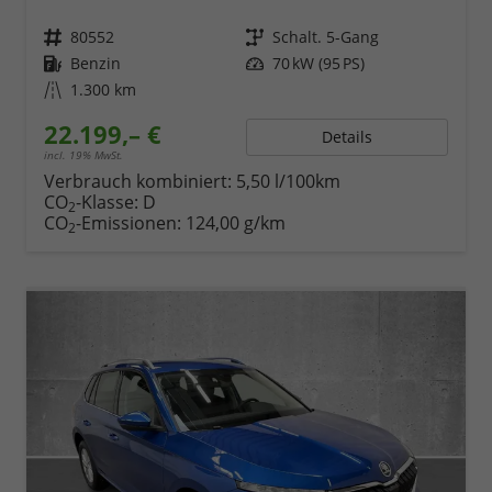
Fahrzeugnr.
80552
Getriebe
Schalt. 5-Gang
Kraftstoff
Benzin
Leistung
70 kW (95 PS)
Kilometerstand
1.300 km
22.199,– €
Details
incl. 19% MwSt.
Verbrauch kombiniert:
5,50 l/100km
CO
-Klasse:
D
2
CO
-Emissionen:
124,00 g/km
2