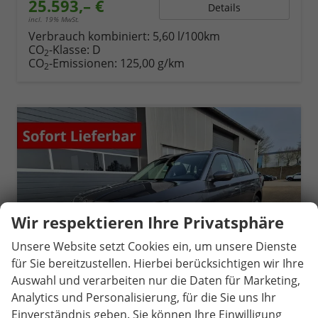
25.593,– €
Details
incl. 19% MwSt.
Verbrauch kombiniert:
5,60 l/100km
CO
-Klasse:
D
2
CO
-Emissionen:
125,00 g/km
2
Wir respektieren Ihre Privatsphäre
Unsere Website setzt Cookies ein, um unsere Dienste
für Sie bereitzustellen. Hierbei berücksichtigen wir Ihre
Auswahl und verarbeiten nur die Daten für Marketing,
Analytics und Personalisierung, für die Sie uns Ihr
Einverständnis geben. Sie können Ihre Einwilligung