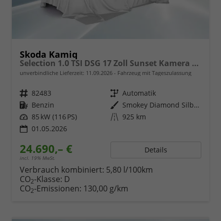
Skoda Kamiq
Selection 1.0 TSI DSG 17 Zoll Sunset Kamera PDC v+h
unverbindliche Lieferzeit:
11.09.2026
Fahrzeug mit Tageszulassung
Fahrzeugnr.
82483
Getriebe
Automatik
Kraftstoff
Benzin
Außenfarbe
Smokey Diamond Silber Metallic
Leistung
85 kW (116 PS)
Kilometerstand
925 km
01.05.2026
24.690,– €
Details
incl. 19% MwSt.
Verbrauch kombiniert:
5,80 l/100km
CO
-Klasse:
D
2
CO
-Emissionen:
130,00 g/km
2