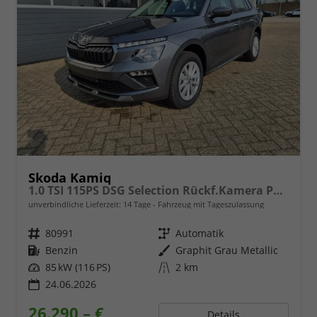
Skoda Kamiq
1.0 TSI 115PS DSG Selection Rückf.Kamera PDC v+h Sitzheizung Klimaautomatik Skoda-Radio Apple CarPlay + Android Auto Tempomat Garantieverlängerung 16"LM
unverbindliche Lieferzeit:
14 Tage
Fahrzeug mit Tageszulassung
Fahrzeugnr.
80991
Getriebe
Automatik
Kraftstoff
Benzin
Außenfarbe
Graphit Grau Metallic
Leistung
85 kW (116 PS)
Kilometerstand
2 km
24.06.2026
26.290,– €
Details