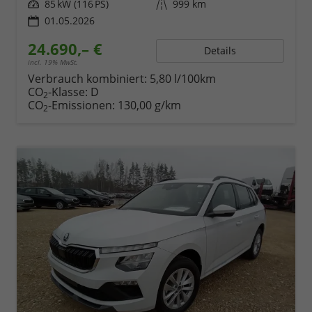
Leistung
85 kW (116 PS)
Kilometerstand
999 km
01.05.2026
24.690,– €
Details
incl. 19% MwSt.
Verbrauch kombiniert:
5,80 l/100km
CO
-Klasse:
D
2
CO
-Emissionen:
130,00 g/km
2