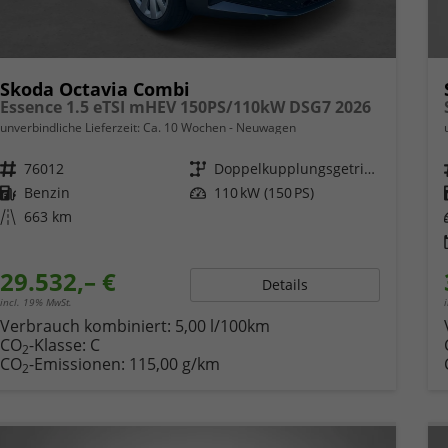
Skoda Octavia Combi
Essence 1.5 eTSI mHEV 150PS/110kW DSG7 2026
unverbindliche Lieferzeit: Ca. 10 Wochen
Neuwagen
Fahrzeugnr.
76012
Getriebe
Doppelkupplungsgetriebe (DSG)
Kraftstoff
Benzin
Leistung
110 kW (150 PS)
Kilometerstand
663 km
29.532,– €
Details
incl. 19% MwSt.
Verbrauch kombiniert:
5,00 l/100km
CO
-Klasse:
C
2
CO
-Emissionen:
115,00 g/km
2