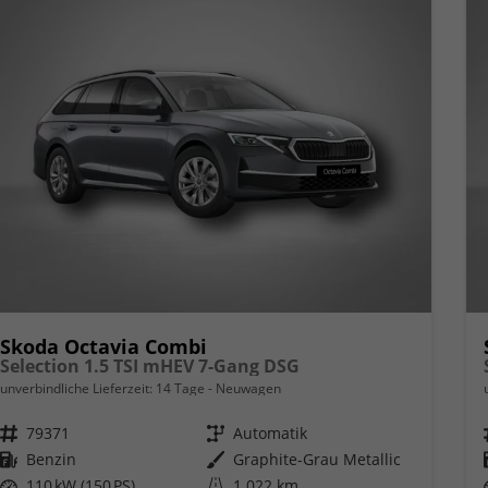
Skoda Octavia Combi
Selection 1.5 TSI mHEV 7-Gang DSG
unverbindliche Lieferzeit:
14 Tage
Neuwagen
Fahrzeugnr.
79371
Getriebe
Automatik
Kraftstoff
Benzin
Außenfarbe
Graphite-Grau Metallic
Leistung
110 kW (150 PS)
Kilometerstand
1.022 km