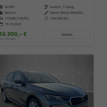
Fahrzeugnr.
82390
Getriebe
Autom. 7-Gang
Kraftstoff
Benzin
Außenfarbe
Moon-Weiss Metallic
Leistung
110 kW (150 PS)
Kilometerstand
144.000 km
19.10.2021
16.990,– €
Details
incl. 19% MwSt.