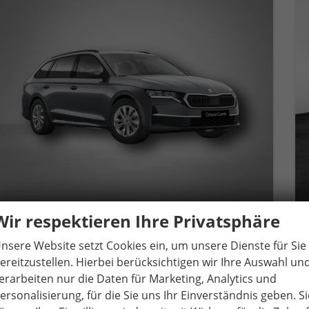
Wir respektieren Ihre Privatsphäre
Skoda Octavia Combi
Selection 1.5 TSI mHEV 7-Gang-DSG
nsere Website setzt Cookies ein, um unsere Dienste für Sie
unverbindliche Lieferzeit:
14 Tage
Gebrauchtwagen
ereitzustellen. Hierbei berücksichtigen wir Ihre Auswahl un
erarbeiten nur die Daten für Marketing, Analytics und
Fahrzeugnr.
73312
Getriebe
Automatik
ersonalisierung, für die Sie uns Ihr Einverständnis geben. Si
Kraftstoff
Benzin
Außenfarbe
Graphite-Grau Metallic