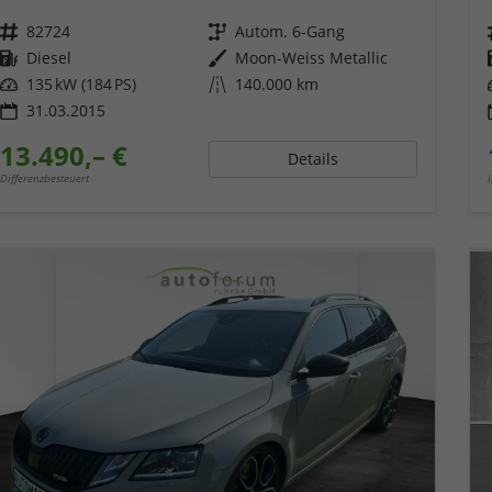
Fahrzeugnr.
82724
Getriebe
Autom. 6-Gang
Kraftstoff
Diesel
Außenfarbe
Moon-Weiss Metallic
Leistung
135 kW (184 PS)
Kilometerstand
140.000 km
31.03.2015
13.490,– €
Details
Differenzbesteuert