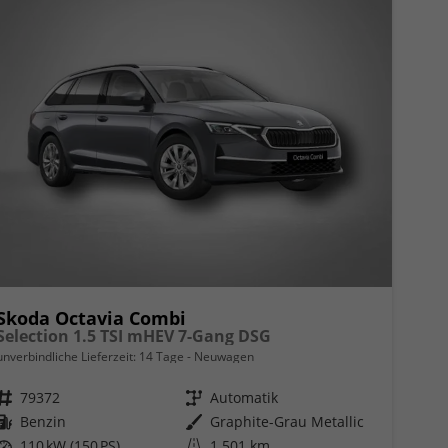
Skoda Octavia Combi
Selection 1.5 TSI mHEV 7-Gang DSG
unverbindliche Lieferzeit:
14 Tage
Neuwagen
Fahrzeugnr.
79372
Getriebe
Automatik
Kraftstoff
Benzin
Außenfarbe
Graphite-Grau Metallic
Leistung
110 kW (150 PS)
Kilometerstand
1.501 km