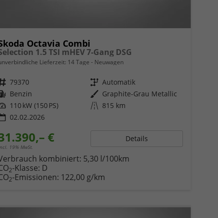
Skoda Octavia Combi
Selection 1.5 TSI mHEV 7-Gang DSG
unverbindliche Lieferzeit:
14 Tage
Neuwagen
Fahrzeugnr.
79370
Getriebe
Automatik
Kraftstoff
Benzin
Außenfarbe
Graphite-Grau Metallic
Leistung
110 kW (150 PS)
Kilometerstand
815 km
02.02.2026
31.390,– €
Details
incl. 19% MwSt.
Verbrauch kombiniert:
5,30 l/100km
CO
-Klasse:
D
2
CO
-Emissionen:
122,00 g/km
2