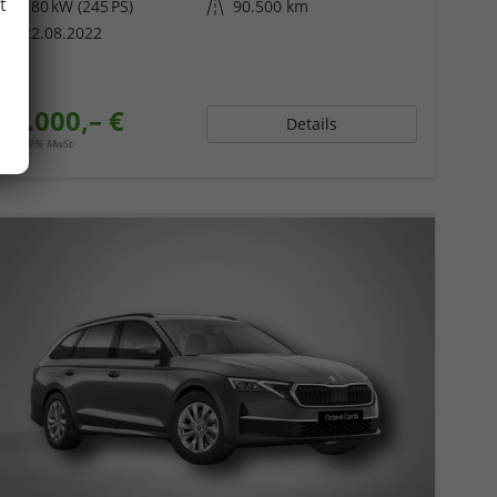
t
Leistung
180 kW (245 PS)
Kilometerstand
90.500 km
22.08.2022
29.000,– €
Details
incl. 19% MwSt.