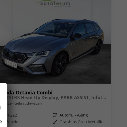
Skoda Octavia Combi
2.0 TSI RS Head-Up Display, PARK ASSIST, Infotainment Columbus
14 Tage
Gebrauchtwagen
d
Fahrzeugnr.
76222
Getriebe
Autom. 7-Gang
e
Kraftstoff
Benzin
Außenfarbe
Graphite-Grau Metallic