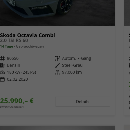
Skoda Octavia Combi
2.0 TSI RS 60
14 Tage
Gebrauchtwagen
Fahrzeugnr.
80550
Getriebe
Autom. 7-Gang
Kraftstoff
Benzin
Außenfarbe
Steel-Grau
Leistung
180 kW (245 PS)
Kilometerstand
97.000 km
02.02.2020
25.990,– €
Details
Differenzbesteuert