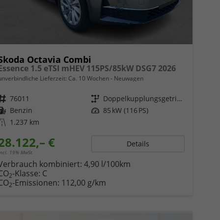
Skoda Octavia Combi
Essence 1.5 eTSI mHEV 115PS/85kW DSG7 2026
unverbindliche Lieferzeit: Ca. 10 Wochen
Neuwagen
Fahrzeugnr.
76011
Getriebe
Doppelkupplungsgetriebe (DSG)
Kraftstoff
Benzin
Leistung
85 kW (116 PS)
Kilometerstand
1.237 km
28.122,– €
Details
incl. 19% MwSt.
Verbrauch kombiniert:
4,90 l/100km
CO
-Klasse:
C
2
CO
-Emissionen:
112,00 g/km
2