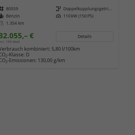
Fahrzeugnr.
80559
Getriebe
Doppelkupplungsgetriebe (DSG)
Kraftstoff
Benzin
Leistung
110 kW (150 PS)
Kilometerstand
1.354 km
32.055,– €
Details
incl. 19% MwSt.
Verbrauch kombiniert:
5,80 l/100km
CO
-Klasse:
D
2
CO
-Emissionen:
130,00 g/km
2