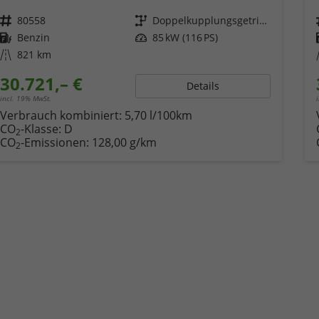
Fahrzeugnr.
80558
Getriebe
Doppelkupplungsgetriebe (DSG)
Kraftstoff
Benzin
Leistung
85 kW (116 PS)
Kilometerstand
821 km
30.721,– €
Details
incl. 19% MwSt.
Verbrauch kombiniert:
5,70 l/100km
CO
-Klasse:
D
2
CO
-Emissionen:
128,00 g/km
2