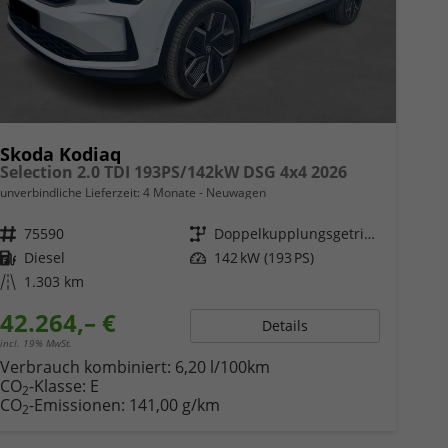
Skoda Kodiaq
Selection 2.0 TDI 193PS/142kW DSG 4x4 2026
unverbindliche Lieferzeit:
4 Monate
Neuwagen
Fahrzeugnr.
75590
Getriebe
Doppelkupplungsgetriebe (DSG)
Kraftstoff
Diesel
Leistung
142 kW (193 PS)
Kilometerstand
1.303 km
42.264,– €
Details
incl. 19% MwSt.
Verbrauch kombiniert:
6,20 l/100km
CO
-Klasse:
E
2
CO
-Emissionen:
141,00 g/km
2