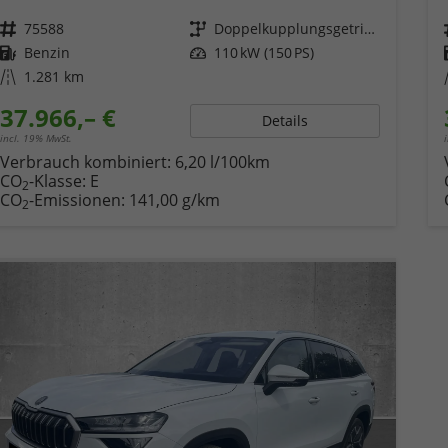
Fahrzeugnr.
75588
Getriebe
Doppelkupplungsgetriebe (DSG)
Kraftstoff
Benzin
Leistung
110 kW (150 PS)
Kilometerstand
1.281 km
37.966,– €
Details
incl. 19% MwSt.
Verbrauch kombiniert:
6,20 l/100km
CO
-Klasse:
E
2
CO
-Emissionen:
141,00 g/km
2