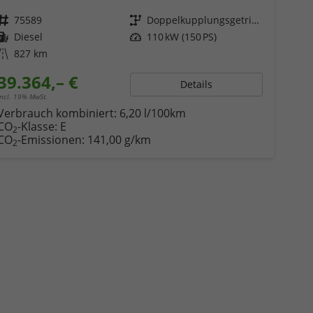
Fahrzeugnr.
75589
Getriebe
Doppelkupplungsgetriebe (DSG)
Kraftstoff
Diesel
Leistung
110 kW (150 PS)
Kilometerstand
827 km
39.364,– €
Details
incl. 19% MwSt.
Verbrauch kombiniert:
6,20 l/100km
CO
-Klasse:
E
2
CO
-Emissionen:
141,00 g/km
2