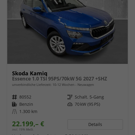
Skoda Kamiq
Essence 1.0 TSI 95PS/70kW 5G 2027 +SHZ
unverbindliche Lieferzeit: 10-12 Wochen
Neuwagen
Fahrzeugnr.
80552
Getriebe
Schalt. 5-Gang
Kraftstoff
Benzin
Leistung
70 kW (95 PS)
Kilometerstand
1.300 km
22.199,– €
Details
incl. 19% MwSt.