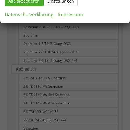
Alle akzeptieren
Einstellungen
Selection 2.0 TDI 7-Gang-DSG 4x4
Selection 4x4
Datenschutzerklärung
Impressum
Selection Plus 1.5 TSI 7-Gang-DSG
Selection Plus 2.0 TDI 7-Gang-DSG
Sportline
Sportline 1.5 TSI 7-Gang-DSG
Sportline 2.0 TDI 7-Gang-DSG 4x4
Sportline 2.0 TSI 7-Gang-DSG 4x4
Kodiaq
208
1.5 TSI iV 150 kW Sportline
2.0 TDI 110 kW Selection
2.0 TDI 142 kW 4x4 Selection
2.0 TDI 142 kW 4x4 Sportline
2.0 TSI 195 kW 4x4 RS
RS 2.0 TSI 7-Gang DSG 4x4
Selection