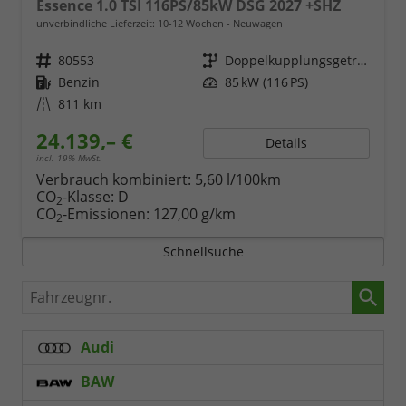
Essence 1.0 TSI 116PS/85kW DSG 2027 +SHZ
unverbindliche Lieferzeit: 10-12 Wochen
Neuwagen
Fahrzeugnr.
80553
Getriebe
Doppelkupplungsgetriebe (DSG)
Kraftstoff
Benzin
Leistung
85 kW (116 PS)
Kilometerstand
811 km
24.139,– €
Details
incl. 19% MwSt.
Verbrauch kombiniert:
5,60 l/100km
CO
-Klasse:
D
2
CO
-Emissionen:
127,00 g/km
2
Schnellsuche
Fahrzeugnr.
Audi
BAW