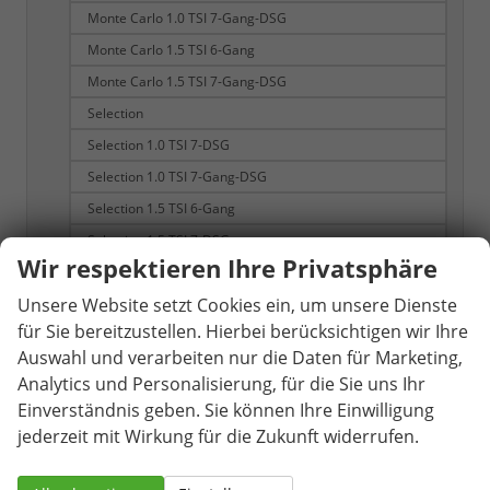
Monte Carlo 1.0 TSI 7-Gang-DSG
Monte Carlo 1.5 TSI 6-Gang
Monte Carlo 1.5 TSI 7-Gang-DSG
Selection
Selection 1.0 TSI 7-DSG
Selection 1.0 TSI 7-Gang-DSG
Selection 1.5 TSI 6-Gang
Selection 1.5 TSI 7-DSG
Wir respektieren Ihre Privatsphäre
Selection 1.5 TSI 7-Gang-DSG
Unsere Website setzt Cookies ein, um unsere Dienste
Karoq
161
für Sie bereitzustellen. Hierbei berücksichtigen wir Ihre
Selection
Auswahl und verarbeiten nur die Daten für Marketing,
Selection 1.0 TSI 6-Gang
Analytics und Personalisierung, für die Sie uns Ihr
Selection 1.5 TSI 6-Gang
Einverständnis geben. Sie können Ihre Einwilligung
Selection 1.5 TSI 7-Gang-DSG
jederzeit mit Wirkung für die Zukunft widerrufen.
Selection 1.5 TSI mHEV 7-Gang DSG