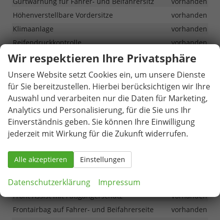
Gurtwarnung für Fahrer- und Beifahrersitz
vorhanden
Höhenverstellbare Vordersitze
vorhanden
Klimaanlage
vorhanden
Reifendruckkontrolle
vorhanden
Wir respektieren Ihre Privatsphäre
Sitzheizung vorn, beheizbar
vorhanden
Unsere Website setzt Cookies ein, um unsere Dienste
Infotainment & Kommunikation
für Sie bereitzustellen. Hierbei berücksichtigen wir Ihre
Auswahl und verarbeiten nur die Daten für Marketing,
4 Lautsprecher
vorhanden
Analytics und Personalisierung, für die Sie uns Ihr
8" digitales Display
vorhanden
Einverständnis geben. Sie können Ihre Einwilligung
8,25" Skoda Infotainment
vorhanden
jederzeit mit Wirkung für die Zukunft widerrufen.
Bluetooth
vorhanden
DAB-Radio
vorhanden
Alle akzeptieren
Einstellungen
Sicherheit & Assistenz
Datenschutzerklärung
Impressum
Front Assist mit Fußgängerschutz
vorhanden
Frontairbag auf Fahrer- und Beifahrerseite
vorhanden