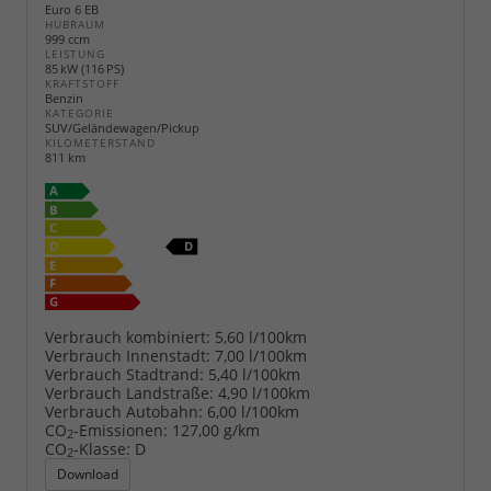
Euro 6 EB
HUBRAUM
999 ccm
LEISTUNG
85 kW (116 PS)
KRAFTSTOFF
Benzin
KATEGORIE
SUV/Geländewagen/Pickup
KILOMETERSTAND
811 km
Verbrauch kombiniert:
5,60 l/100km
Verbrauch Innenstadt:
7,00 l/100km
Verbrauch Stadtrand:
5,40 l/100km
Verbrauch Landstraße:
4,90 l/100km
Verbrauch Autobahn:
6,00 l/100km
CO
-Emissionen:
127,00 g/km
2
CO
-Klasse:
D
2
Download