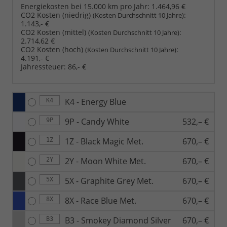
Energiekosten bei 15.000 km pro Jahr:
1.464,96 €
CO2 Kosten (niedrig)
:
(Kosten Durchschnitt 10 Jahre)
1.143,- €
CO2 Kosten (mittel)
:
(Kosten Durchschnitt 10 Jahre)
2.714,62 €
CO2 Kosten (hoch)
:
(Kosten Durchschnitt 10 Jahre)
4.191,- €
Jahressteuer:
86,- €
K4 - Energy Blue
K4
9P - Candy White
532,– €
9P
1Z - Black Magic Met.
670,– €
1Z
2Y - Moon White Met.
670,– €
2Y
5X - Graphite Grey Met.
670,– €
5X
8X - Race Blue Met.
670,– €
8X
B3 - Smokey Diamond Silver
670,– €
B3