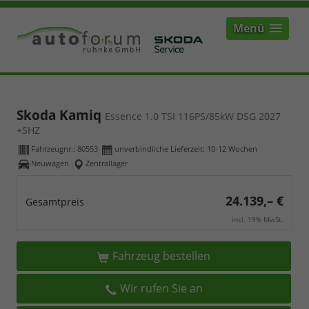
Menü
Skoda Kamiq
Essence 1.0 TSI 116PS/85kW DSG 2027
+SHZ
Fahrzeugnr.:
80553
unverbindliche Lieferzeit: 10-12 Wochen
Neuwagen
Zentrallager
24.139,– €
Gesamtpreis
incl. 19% MwSt.
Fahrzeug bestellen
Wir rufen Sie an