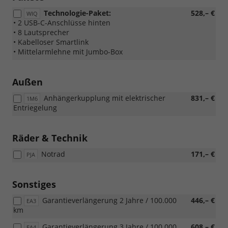
Technologie-Paket:
528,– €
WIQ
• 2 USB-C-Anschlüsse hinten
• 8 Lautsprecher
• Kabelloser Smartlink
• Mittelarmlehne mit Jumbo-Box
Außen
Anhängerkupplung mit elektrischer
831,– €
1M6
Entriegelung
Räder & Technik
Notrad
171,– €
PJA
Sonstiges
Garantieverlängerung 2 Jahre / 100.000
446,– €
EA3
km
Garantieverlängerung 3 Jahre / 100.000
608,– €
EA4