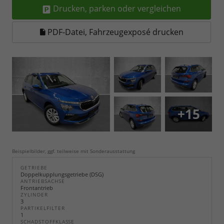
Drucken, parken oder vergleichen
PDF-Datei, Fahrzeugexposé drucken
+15
Beispielbilder, ggf. teilweise mit Sonderausstattung
GETRIEBE
Doppelkupplungsgetriebe (DSG)
ANTRIEBSACHSE
Frontantrieb
ZYLINDER
3
PARTIKELFILTER
1
SCHADSTOFFKLASSE