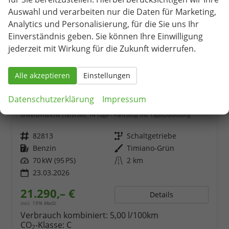
Auswahl und verarbeiten nur die Daten für Marketing,
Analytics und Personalisierung, für die Sie uns Ihr
Einverständnis geben. Sie können Ihre Einwilligung
jederzeit mit Wirkung für die Zukunft widerrufen.
Alle akzeptieren
Einstellungen
Skoda Fabia
Datenschutzerklärung
Impressum
1.0 TSI 95PS Selection 5-türig Rückf.Kamera Parksensoren Sitzheizung Multifunktionslenkrad Klima Skoda-Radio Bluetooth Touchscreen Tempomat Nebelsch. Apple CarPlay + Android Auto
unverbindliche Lieferzeit:
14 Tage
Fahrzeug mit Tageszulassung
Fahrzeugnr.
82813
Getriebe
Schaltgetriebe
Kraftstoff
Benzin
Außenfarbe
Timiano-Grün
Leistung
70 kW (95 PS)
Kilometerstand
2 km
23.03.2026
21.290,– €
Details
incl. 19% MwSt.
Verbrauch kombiniert:
5,00 l/100km
CO
-Klasse:
C
2