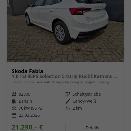
Skoda Fabia
1.0 TSI 95PS Selection 5-türig Rückf.Kamera Parksensoren Sitzheizung Multifunktionslenkrad Klima Skoda-Radio Bluetooth Touchscreen Tempomat Nebelsch. Apple CarPlay + Android Auto
unverbindliche Lieferzeit:
14 Tage
Fahrzeug mit Tageszulassung
Fahrzeugnr.
82805
Getriebe
Schaltgetriebe
Kraftstoff
Benzin
Außenfarbe
Candy-Weiß
Leistung
70 kW (95 PS)
Kilometerstand
2 km
23.03.2026
21.290,– €
Details