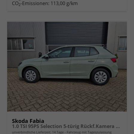
CO
-Emissionen:
113,00 g/km
2
Skoda Fabia
1.0 TSI 95PS Selection 5-türig Rückf.Kamera Parksensoren Sitzheizung Multifunktionslenkrad Klima Skoda-Radio Bluetooth Touchscreen Tempomat Nebelsch. Apple CarPlay + Android Auto
unverbindliche Lieferzeit:
14 Tage
Fahrzeug mit Tageszulassung