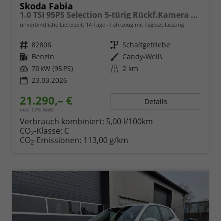
Skoda Fabia
1.0 TSI 95PS Selection 5-türig Rückf.Kamera Parksensoren Sitzheizung Multifunktionslenkrad Klima Skoda-Radio Bluetooth Touchscreen Tempomat Nebelsch. Apple CarPlay + Android Auto
unverbindliche Lieferzeit:
14 Tage
Fahrzeug mit Tageszulassung
Fahrzeugnr.
82806
Getriebe
Schaltgetriebe
Kraftstoff
Benzin
Außenfarbe
Candy-Weiß
Leistung
70 kW (95 PS)
Kilometerstand
2 km
23.03.2026
21.290,– €
Details
incl. 19% MwSt.
Verbrauch kombiniert:
5,00 l/100km
CO
-Klasse:
C
2
CO
-Emissionen:
113,00 g/km
2