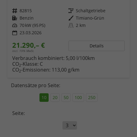
Fahrzeugnr.
82815
Getriebe
Schaltgetriebe
Kraftstoff
Benzin
Außenfarbe
Timiano-Grün
Leistung
70 kW (95 PS)
Kilometerstand
2 km
23.03.2026
21.290,– €
Details
incl. 19% MwSt.
Verbrauch kombiniert:
5,00 l/100km
CO
-Klasse:
C
2
CO
-Emissionen:
113,00 g/km
2
Datensätze pro Seite:
10
20
50
100
250
Seite: