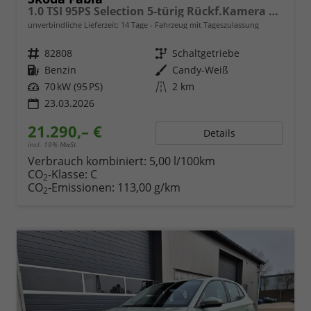
1.0 TSI 95PS Selection 5-türig Rückf.Kamera Parksensoren Sitzheizung Multifunktionslenkrad Klima Skoda-Radio Bluetooth Touchscreen Tempomat Nebelsch. Apple CarPlay + Android Auto
unverbindliche Lieferzeit:
14 Tage
Fahrzeug mit Tageszulassung
Fahrzeugnr.
82808
Getriebe
Schaltgetriebe
Kraftstoff
Benzin
Außenfarbe
Candy-Weiß
Leistung
70 kW (95 PS)
Kilometerstand
2 km
23.03.2026
21.290,– €
Details
incl. 19% MwSt.
Verbrauch kombiniert:
5,00 l/100km
CO
-Klasse:
C
2
CO
-Emissionen:
113,00 g/km
2