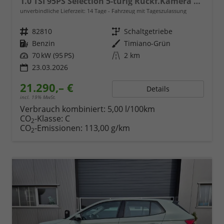
1.0 TSI 95PS Selection 5-türig Rückf.Kamera Parksensoren Sitzheizung Multifunktionslenkrad Klima Skoda-Radio Bluetooth Touchscreen Tempomat Nebelsch. Apple CarPlay + Android Auto
unverbindliche Lieferzeit:
14 Tage
Fahrzeug mit Tageszulassung
Fahrzeugnr.
82810
Getriebe
Schaltgetriebe
Kraftstoff
Benzin
Außenfarbe
Timiano-Grün
Leistung
70 kW (95 PS)
Kilometerstand
2 km
23.03.2026
21.290,– €
Details
incl. 19% MwSt.
Verbrauch kombiniert:
5,00 l/100km
CO
-Klasse:
C
2
CO
-Emissionen:
113,00 g/km
2