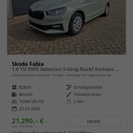
Skoda Fabia
1.0 TSI 95PS Selection 5-türig Rückf.Kamera Parksensoren Sitzheizung Multifunktionslenkrad Klima Skoda-Radio Bluetooth Touchscreen Tempomat Nebelsch. Apple CarPlay + Android Auto
unverbindliche Lieferzeit:
14 Tage
Fahrzeug mit Tageszulassung
Fahrzeugnr.
82809
Getriebe
Schaltgetriebe
Kraftstoff
Benzin
Außenfarbe
Timiano-Grün
Leistung
70 kW (95 PS)
Kilometerstand
2 km
23.03.2026
21.290,– €
Details
incl. 19% MwSt.