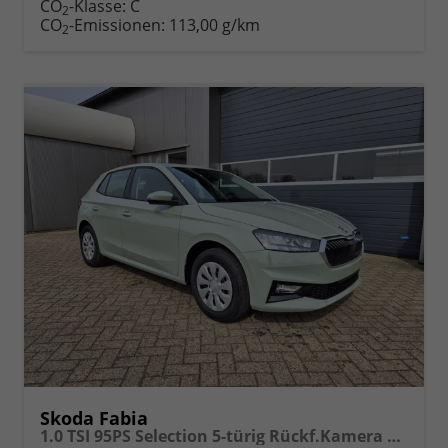
CO
-Klasse:
C
2
CO
-Emissionen:
113,00 g/km
2
Skoda Fabia
1.0 TSI 95PS Selection 5-türig Rückf.Kamera Parksensoren Sitzheizung Multifunktionslenkrad Klima Skoda-Radio Bluetooth Touchscreen Tempomat Nebelsch. Apple CarPlay + Android Auto