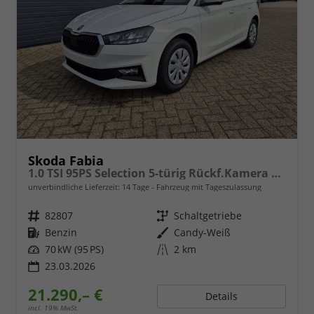
Skoda Fabia
1.0 TSI 95PS Selection 5-türig Rückf.Kamera Parksensoren Sitzheizung Multifunktionslenkrad Klima Skoda-Radio Bluetooth Touchscreen Tempomat Nebelsch. Apple CarPlay + Android Auto
unverbindliche Lieferzeit:
14 Tage
Fahrzeug mit Tageszulassung
Fahrzeugnr.
82807
Getriebe
Schaltgetriebe
Kraftstoff
Benzin
Außenfarbe
Candy-Weiß
Leistung
70 kW (95 PS)
Kilometerstand
2 km
23.03.2026
21.290,– €
Details
incl. 19% MwSt.