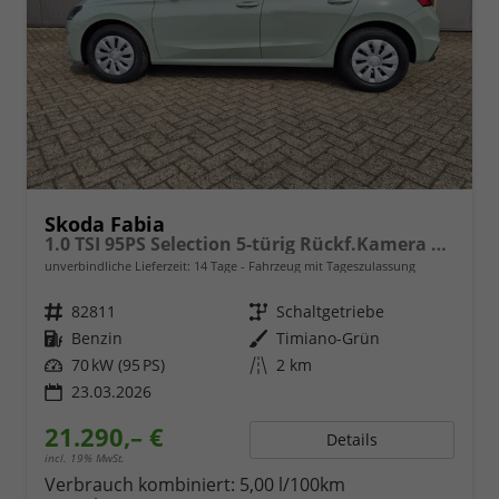
Skoda Fabia
1.0 TSI 95PS Selection 5-türig Rückf.Kamera Parksensoren Sitzheizung Multifunktionslenkrad Klima Skoda-Radio Bluetooth Touchscreen Tempomat Nebelsch. Apple CarPlay + Android Auto
unverbindliche Lieferzeit:
14 Tage
Fahrzeug mit Tageszulassung
Fahrzeugnr.
82811
Getriebe
Schaltgetriebe
Kraftstoff
Benzin
Außenfarbe
Timiano-Grün
Leistung
70 kW (95 PS)
Kilometerstand
2 km
23.03.2026
21.290,– €
Details
incl. 19% MwSt.
Verbrauch kombiniert:
5,00 l/100km