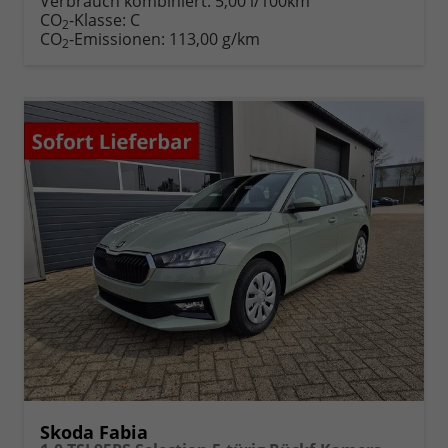
Verbrauch kombiniert:
5,00 l/100km
CO
-Klasse:
C
2
CO
-Emissionen:
113,00 g/km
2
Skoda Fabia