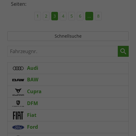
Seiten:
1
2
3
4
5
6
...
8
Schnellsuche
Fahrzeugnr.
Audi
BAW
Cupra
DFM
Fiat
Ford