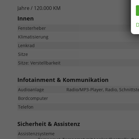
Jahre / 120.000 KM
Innen
D
Fensterheber
Klimatisierung
Lenkrad
Sitze
Sitze: Verstellbarkeit
Infotainment & Kommunikation
Audioanlage
Radio/MP3-Player, Radio, Schnittst
Bordcomputer
Telefon
Sicherheit & Assistenz
Assistenzsysteme