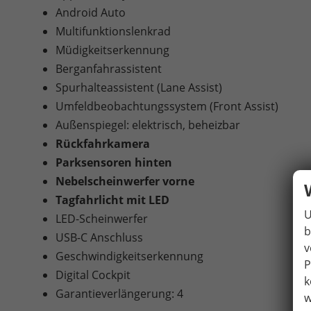
Android Auto
Multifunktionslenkrad
Müdigkeitserkennung
Berganfahrassistent
Spurhalteassistent (Lane Assist)
Umfeldbeobachtungssystem (Front Assist)
Außenspiegel: elektrisch, beheizbar
Rückfahrkamera
Parksensoren hinten
Nebelscheinwerfer vorne
Tagfahrlicht mit LED
U
LED-Scheinwerfer
b
USB-C Anschluss
v
Geschwindigkeitserkennung
P
Digital Cockpit
k
Garantieverlängerung: 4
w