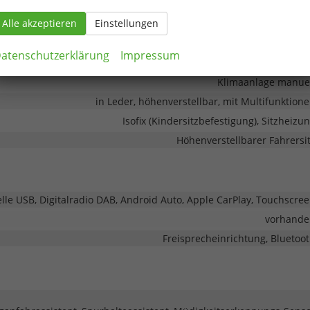
Alle akzeptieren
Einstellungen
atenschutzerklärung
Impressum
elektris
Klimaanlage manue
in Leder, höhenverstellbar, mit Multifunktion
Isofix (Kindersitzbefestigung), Sitzheizu
Höhenverstellbarer Fahrersi
elle USB, Digitalradio DAB, Android Auto, Apple CarPlay, Touchscre
vorhande
Freisprecheinrichtung, Bluetoo