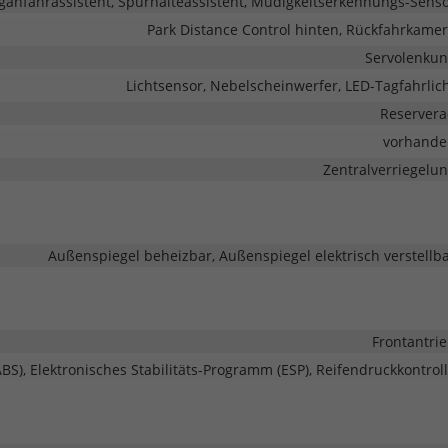
anfahrassistent, Spurhalteassistent, Müdigkeitserkennungs-Sens
Park Distance Control hinten, Rückfahrkame
Servolenku
Lichtsensor, Nebelscheinwerfer, LED-Tagfahrlic
Reserver
vorhande
Zentralverriegelu
Außenspiegel beheizbar, Außenspiegel elektrisch verstellb
Frontantri
BS), Elektronisches Stabilitäts-Programm (ESP), Reifendruckkontrol