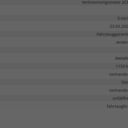
Verbrennungsmotor (IC
5-tür
23.03.20
Fahrzeuggarant
Ander
Metall
1159 
vorhande
Sto
vorhande
unfallfr
fahrtaugli