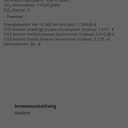
Verbrauch Autobahn:
5,00 l/100km
CO
-Emissionen:
113,00 g/km
2
CO
-Klasse:
C
2
Download
Energiekosten bei 15.000 km pro Jahr:
1.308,00 €
CO2 Kosten (niedrig)
:
1.017,- €
(Kosten Durchschnitt 10 Jahre)
CO2 Kosten (mittel)
:
2.415,38 €
(Kosten Durchschnitt 10 Jahre)
CO2 Kosten (hoch)
:
3.729,- €
(Kosten Durchschnitt 10 Jahre)
Jahressteuer:
56,- €
Innenausstattung
Andere