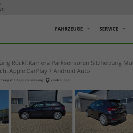
?
70
FAHRZEUGE
SERVICE
-türig Rückf.Kamera Parksensoren Sitzheizung Mu
h. Apple CarPlay + Android Auto
rzeug mit Tageszulassung
Zentrallager