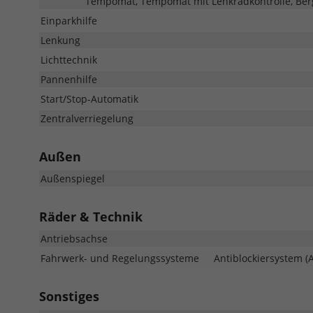
Tempomat, Tempomat mit Lenkradkontrolle, Berg
Einparkhilfe
Lenkung
Lichttechnik
Pannenhilfe
Start/Stop-Automatik
Zentralverriegelung
Außen
Außenspiegel
Räder & Technik
Antriebsachse
Fahrwerk- und Regelungssysteme
Antiblockiersystem (A
Sonstiges