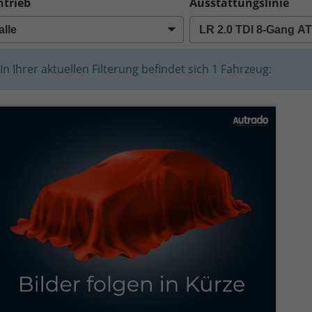
ntrieb
Ausstattungslinie
In Ihrer aktuellen Filterung befindet sich
1
Fahrzeug: