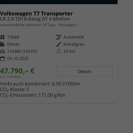
Volkswagen T7 Transporter
LR 2.0 TDI 8-Gang AT 4 Motion
unverbindliche Lieferzeit:
14 Tage
Neuwagen
Fahrzeugnr.
73668
Getriebe
Automatik
Kraftstoff
Diesel
Außenfarbe
Kieselgrau
Leistung
110 kW (150 PS)
Kilometerstand
50 km
09.10.2025
47.790,– €
Details
incl. 19% MwSt.
Verbrauch kombiniert:
6,50 l/100km
CO
-Klasse:
F
2
CO
-Emissionen:
171,00 g/km
2