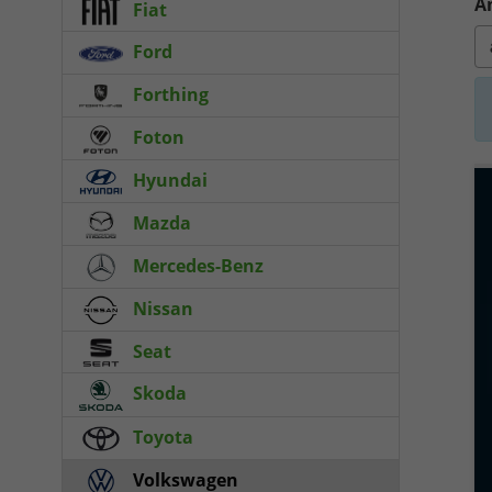
A
Fiat
Ford
Forthing
Foton
Hyundai
Mazda
Mercedes-Benz
Nissan
Seat
Skoda
Toyota
Volkswagen