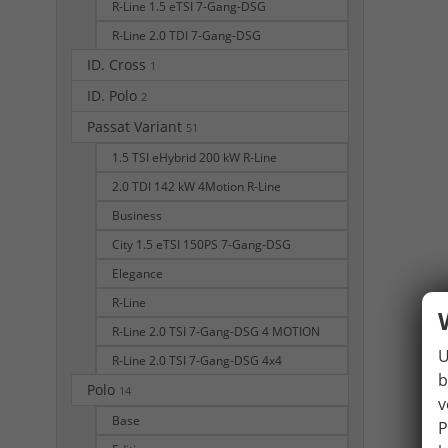
R-Line 1.5 eTSI 7-Gang-DSG
R-Line 2.0 TDI 7-Gang-DSG
ID. Cross
1
ID. Polo
2
Passat Variant
51
1.5 TSI eHybrid 200 kW R-Line
2.0 TDI 142 kW 4Motion R-Line
Business
City 1.5 eTSI 150PS 7-Gang-DSG
Elegance
R-Line
R-Line 2.0 TSI 7-Gang-DSG 4 MOTION
U
R-Line 2.0 TSI 7-Gang-DSG 4x4
b
Polo
14
v
Base
P