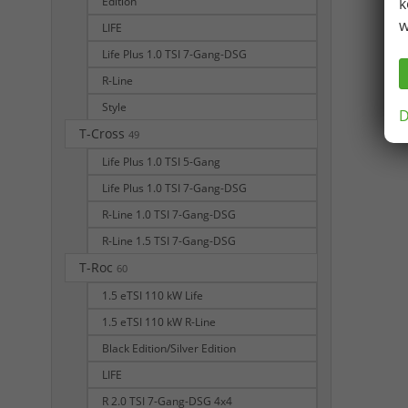
Edition
k
w
LIFE
Life Plus 1.0 TSI 7-Gang-DSG
R-Line
Style
D
T-Cross
49
Life Plus 1.0 TSI 5-Gang
Life Plus 1.0 TSI 7-Gang-DSG
R-Line 1.0 TSI 7-Gang-DSG
R-Line 1.5 TSI 7-Gang-DSG
T-Roc
60
1.5 eTSI 110 kW Life
1.5 eTSI 110 kW R-Line
Black Edition/Silver Edition
LIFE
R 2.0 TSI 7-Gang-DSG 4x4