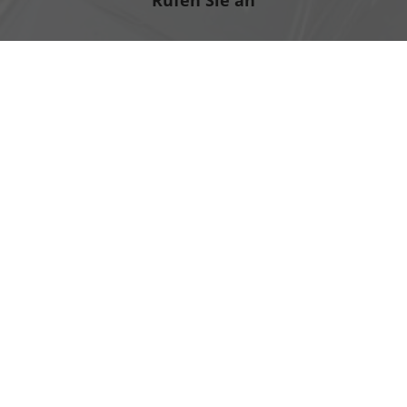
Rufen Sie an
+49 3971 83070
Wie können wir Ihnen helfen?
Impressum
AGB
Widerrufsbelehrung
Datenschutz
Cookie-Einstellungen
Weitere Informationen zum offiziellen Kraftstoffverbrauch
und zu den offiziellen spezifischen CO
-Emissionen und
2
gegebenenfalls zum Stromverbrauch neuer PKW können
dem 'Leitfaden über den offiziellen Kraftstoffverbrauch,
die offiziellen spezifischen CO
-Emissionen und den
2
offiziellen Stromverbrauch neuer PKW' entnommen
werden, der an allen Verkaufsstellen und bei der