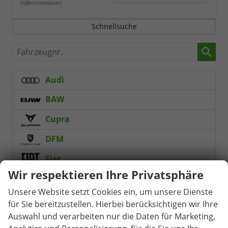
Differenzbesteuert
Schnellsuche
Fahrzeugnr.
Audi
BAW
Cupra
DFM
Fiat
Wir respektieren Ihre Privatsphäre
Ford
Unsere Website setzt Cookies ein, um unsere Dienste
Forthing
für Sie bereitzustellen. Hierbei berücksichtigen wir Ihre
Auswahl und verarbeiten nur die Daten für Marketing,
Foton