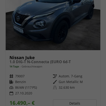
Nissan Juke
1.0 DIG-T N-Connecta (EURO 6d-T
14 Tage
Gebrauchtwagen
Fahrzeugnr.
79007
Getriebe
Autom. 7-Gang
Kraftstoff
Benzin
Außenfarbe
Gun Metallic M
Leistung
86 kW (117 PS)
Kilometerstand
32.630 km
27.10.2020
16.490,– €
Details