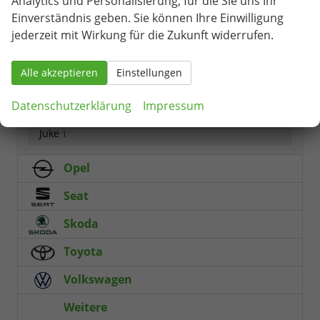
Analytics und Personalisierung, für die Sie uns Ihr
Hyundai
Einverständnis geben. Sie können Ihre Einwilligung
jederzeit mit Wirkung für die Zukunft widerrufen.
Mazda
Mercedes-Benz
Alle akzeptieren
Einstellungen
Nissan
Datenschutzerklärung
Impressum
Juke
1
Opel
Seat
Skoda
Toyota
Volkswagen
Weitere