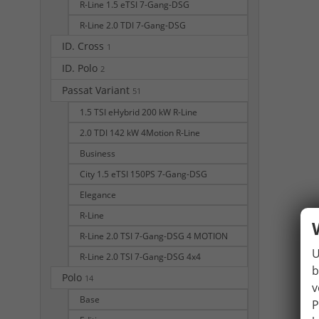
R-Line 1.5 eTSI 7-Gang-DSG
R-Line 2.0 TDI 7-Gang-DSG
ID. Cross
1
ID. Polo
2
Passat Variant
51
1.5 TSI eHybrid 200 kW R-Line
2.0 TDI 142 kW 4Motion R-Line
Business
City 1.5 eTSI 150PS 7-Gang-DSG
Elegance
R-Line
R-Line 2.0 TSI 7-Gang-DSG 4 MOTION
U
R-Line 2.0 TSI 7-Gang-DSG 4x4
b
Polo
14
v
Base
P