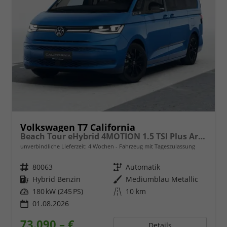
Volkswagen T7 California
Beach Tour eHybrid 4MOTION 1.5 TSI Plus ArtVelour
unverbindliche Lieferzeit:
4 Wochen
Fahrzeug mit Tageszulassung
Fahrzeugnr.
80063
Getriebe
Automatik
Kraftstoff
Hybrid Benzin
Außenfarbe
Mediumblau Metallic
Leistung
180 kW (245 PS)
Kilometerstand
10 km
01.08.2026
73.090,– €
Details