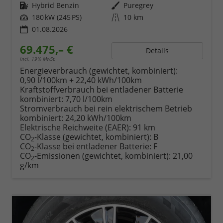
Kraftstoff
Hybrid Benzin
Außenfarbe
Puregrey
Leistung
180 kW (245 PS)
Kilometerstand
10 km
01.08.2026
69.475,– €
Details
incl. 19% MwSt.
Energieverbrauch (gewichtet, kombiniert):
0,90 l/100km + 22,40 kWh/100km
Kraftstoffverbrauch bei entladener Batterie
kombiniert:
7,70 l/100km
Stromverbrauch bei rein elektrischem Betrieb
kombiniert:
24,20 kWh/100km
Elektrische Reichweite (EAER):
91 km
CO
-Klasse (gewichtet, kombiniert):
B
2
CO
-Klasse bei entladener Batterie:
F
2
CO
-Emissionen (gewichtet, kombiniert):
21,00
2
g/km