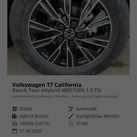
Volkswagen T7 California
Beach Tour eHybrid 4MOTION 1.5 TSI
unverbindliche Lieferzeit:
4 Wochen
Fahrzeug mit Tageszulassung
Fahrzeugnr.
80054
Getriebe
Automatik
Kraftstoff
Hybrid Benzin
Außenfarbe
Starlightblau Metallic
Leistung
180 kW (245 PS)
Kilometerstand
10 km
01.08.2026