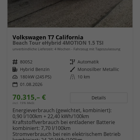
Volkswagen T7 California
Beach Tour eHybrid 4MOTION 1.5 TSI
unverbindliche Lieferzeit:
4 Wochen
Fahrzeug mit Tageszulassung
Fahrzeugnr.
80052
Getriebe
Automatik
Kraftstoff
Hybrid Benzin
Außenfarbe
Monosilber Metallic
Leistung
180 kW (245 PS)
Kilometerstand
10 km
01.08.2026
70.315,– €
Details
incl. 19% MwSt.
Energieverbrauch (gewichtet, kombiniert):
0,90 l/100km + 22,40 kWh/100km
Kraftstoffverbrauch bei entladener Batterie
kombiniert:
7,70 l/100km
Stromverbrauch bei rein elektrischem Betrieb
kombiniert:
24,20 kWh/100km