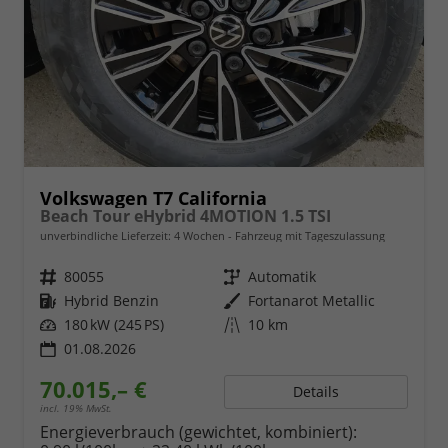
Volkswagen T7 California
Beach Tour eHybrid 4MOTION 1.5 TSI
unverbindliche Lieferzeit:
4 Wochen
Fahrzeug mit Tageszulassung
Fahrzeugnr.
80055
Getriebe
Automatik
Kraftstoff
Hybrid Benzin
Außenfarbe
Fortanarot Metallic
Leistung
180 kW (245 PS)
Kilometerstand
10 km
01.08.2026
70.015,– €
Details
incl. 19% MwSt.
Energieverbrauch (gewichtet, kombiniert):