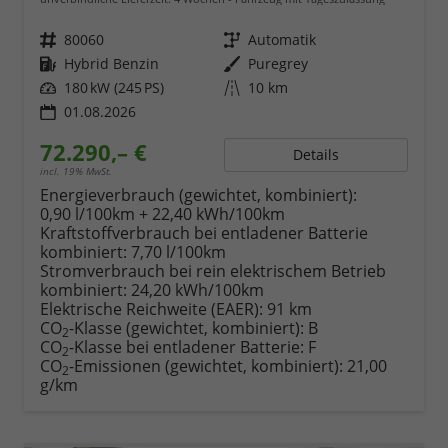
Fahrzeugnr.
80060
Getriebe
Automatik
Kraftstoff
Hybrid Benzin
Außenfarbe
Puregrey
Leistung
180 kW (245 PS)
Kilometerstand
10 km
01.08.2026
72.290,– €
Details
incl. 19% MwSt.
Energieverbrauch (gewichtet, kombiniert):
0,90 l/100km + 22,40 kWh/100km
Kraftstoffverbrauch bei entladener Batterie
kombiniert:
7,70 l/100km
Stromverbrauch bei rein elektrischem Betrieb
kombiniert:
24,20 kWh/100km
Elektrische Reichweite (EAER):
91 km
CO
-Klasse (gewichtet, kombiniert):
B
2
CO
-Klasse bei entladener Batterie:
F
2
CO
-Emissionen (gewichtet, kombiniert):
21,00
2
g/km