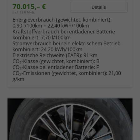
70.015,– €
Details
incl. 19% MwSt.
Energieverbrauch (gewichtet, kombiniert):
0,90 l/100km + 22,40 kWh/100km
Kraftstoffverbrauch bei entladener Batterie
kombiniert:
7,70 l/100km
Stromverbrauch bei rein elektrischem Betrieb
kombiniert:
24,20 kWh/100km
Elektrische Reichweite (EAER):
91 km
CO
-Klasse (gewichtet, kombiniert):
B
2
CO
-Klasse bei entladener Batterie:
F
2
CO
-Emissionen (gewichtet, kombiniert):
21,00
2
g/km