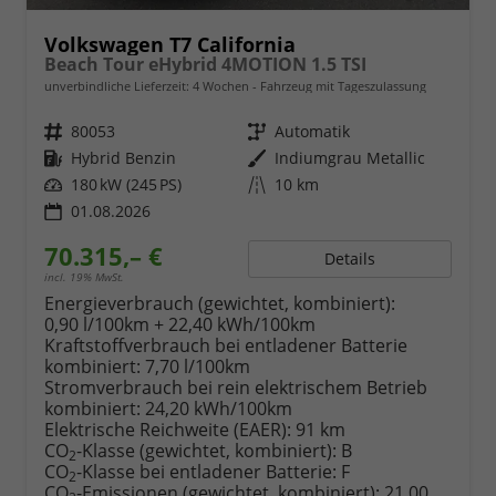
Volkswagen T7 California
Beach Tour eHybrid 4MOTION 1.5 TSI
unverbindliche Lieferzeit:
4 Wochen
Fahrzeug mit Tageszulassung
Fahrzeugnr.
80053
Getriebe
Automatik
Kraftstoff
Hybrid Benzin
Außenfarbe
Indiumgrau Metallic
Leistung
180 kW (245 PS)
Kilometerstand
10 km
01.08.2026
70.315,– €
Details
incl. 19% MwSt.
Energieverbrauch (gewichtet, kombiniert):
0,90 l/100km + 22,40 kWh/100km
Kraftstoffverbrauch bei entladener Batterie
kombiniert:
7,70 l/100km
Stromverbrauch bei rein elektrischem Betrieb
kombiniert:
24,20 kWh/100km
Elektrische Reichweite (EAER):
91 km
CO
-Klasse (gewichtet, kombiniert):
B
2
CO
-Klasse bei entladener Batterie:
F
2
CO
-Emissionen (gewichtet, kombiniert):
21,00