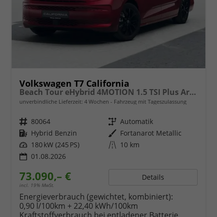
Volkswagen T7 California
Beach Tour eHybrid 4MOTION 1.5 TSI Plus ArtVelour
unverbindliche Lieferzeit:
4 Wochen
Fahrzeug mit Tageszulassung
Fahrzeugnr.
80064
Getriebe
Automatik
Kraftstoff
Hybrid Benzin
Außenfarbe
Fortanarot Metallic
Leistung
180 kW (245 PS)
Kilometerstand
10 km
01.08.2026
73.090,– €
Details
incl. 19% MwSt.
Energieverbrauch (gewichtet, kombiniert):
0,90 l/100km + 22,40 kWh/100km
Kraftstoffverbrauch bei entladener Batterie