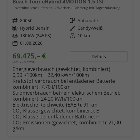
Beach Tour eHybrid 4MOTION 1.5 TSI
unverbindliche Lieferzeit:
4 Wochen
Fahrzeug mit Tageszulassung
Fahrzeugnr.
80050
Getriebe
Automatik
Kraftstoff
Hybrid Benzin
Außenfarbe
Candy-Weiß
Leistung
180 kW (245 PS)
Kilometerstand
10 km
01.08.2026
69.475,– €
Details
incl. 19% MwSt.
Energieverbrauch (gewichtet, kombiniert):
0,90 l/100km + 22,40 kWh/100km
Kraftstoffverbrauch bei entladener Batterie
kombiniert:
7,70 l/100km
Stromverbrauch bei rein elektrischem Betrieb
kombiniert:
24,20 kWh/100km
Elektrische Reichweite (EAER):
91 km
CO
-Klasse (gewichtet, kombiniert):
B
2
CO
-Klasse bei entladener Batterie:
F
2
CO
-Emissionen (gewichtet, kombiniert):
21,00
2
g/km