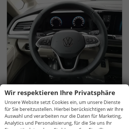
Wir respektieren Ihre Privatsphäre
Volkswagen T7 California
Beach Tour eHybrid 4MOTION 1.5 TSI Plus ArtVelour
Unsere Website setzt Cookies ein, um unsere Dienste
unverbindliche Lieferzeit:
4 Wochen
Fahrzeug mit Tageszulassung
für Sie bereitzustellen. Hierbei berücksichtigen wir Ihre
Auswahl und verarbeiten nur die Daten für Marketing,
Fahrzeugnr.
80061
Getriebe
Automatik
Analytics und Personalisierung, für die Sie uns Ihr
Kraftstoff
Hybrid Benzin
Außenfarbe
Monosilber Metallic