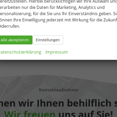
ereitzustellen. Hierbei berücksichtigen wir Ihre Auswahl un
erarbeiten nur die Daten für Marketing, Analytics und
Fahrzeugnr.
82780
Getriebe
Schalt. 6-Gang
ersonalisierung, für die Sie uns Ihr Einverständnis geben. Si
Kraftstoff
Benzin
Außenfarbe
Magnetic-Grau Metallic
önnen Ihre Einwilligung jederzeit mit Wirkung für die Zukunf
Leistung
74 kW (101 PS)
Kilometerstand
85.000 km
iderrufen.
19.03.2019
10.490,– €
Details
Alle akzeptieren
Einstellungen
Differenzbesteuert
atenschutzerklärung
Impressum
Kontaktaufnahme
en wir Ihnen behilflich 
Wir freuen
uns auf Sie!