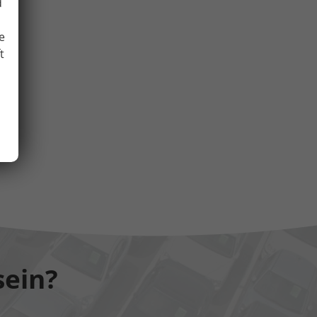
d
e
t
sein?