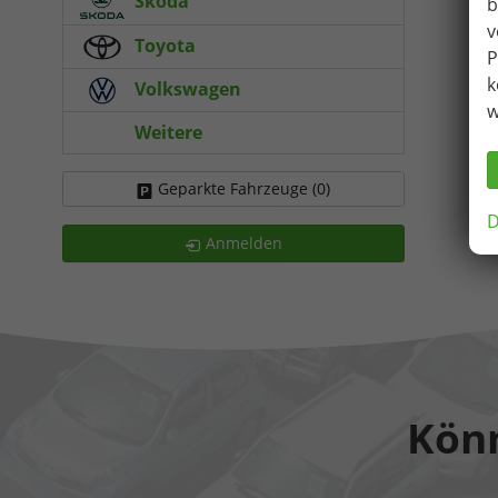
Skoda
b
v
Toyota
P
k
Volkswagen
w
Weitere
Geparkte Fahrzeuge (
0
)
D
Anmelden
Könn