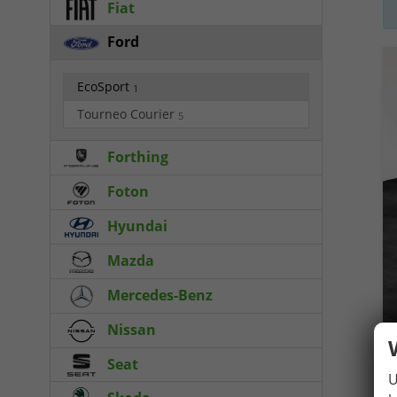
Fiat
Ford
EcoSport
1
Tourneo Courier
5
Forthing
Foton
Hyundai
Mazda
Mercedes-Benz
Nissan
Seat
U