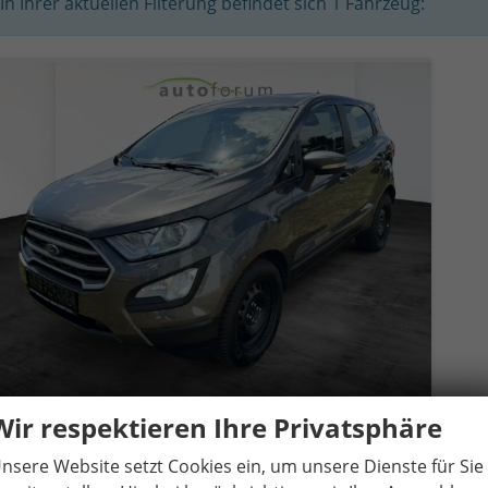
In Ihrer aktuellen Filterung befindet sich
1
Fahrzeug:
Wir respektieren Ihre Privatsphäre
Ford EcoSport
1.0 EcoBoost Trend
nsere Website setzt Cookies ein, um unsere Dienste für Sie
14 Tage
Gebrauchtwagen