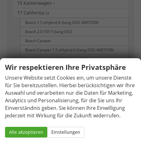
T5 Kastenwagen
1
T7 California
54
Beach 1.5 eHybrid 6-Gang-DSG 4MOTION
Beach 2.0 TDI 7-Gang-DSG
Beach Camper
Beach Camper 1.5 eHybrid 6-Gang-DSG 4MOTION
Beach Camper 2.0 TDI 7-Gang-DSG
Wir respektieren Ihre Privatsphäre
Beach Camper eHybrid 4MOTION
Unsere Website setzt Cookies ein, um unsere Dienste
Beach Tour
für Sie bereitzustellen. Hierbei berücksichtigen wir Ihre
Beach Tour eHybrid 4MOTION
Auswahl und verarbeiten nur die Daten für Marketing,
California Beach
Analytics und Personalisierung, für die Sie uns Ihr
California Beach Camper
Einverständnis geben. Sie können Ihre Einwilligung
T7 Multivan
jederzeit mit Wirkung für die Zukunft widerrufen.
309
Business KÜ 2.0 TDI 7-Gang-DSG
Alle akzeptieren
Einstellungen
Business KÜ 2.0 TSI 7-Gang-DSG