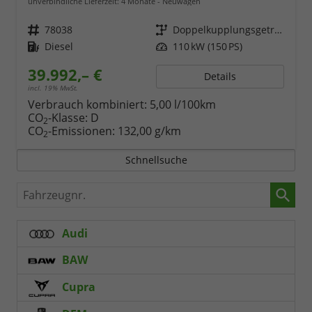
unverbindliche Lieferzeit:
4 Monate
Neuwagen
Fahrzeugnr.
78038
Getriebe
Doppelkupplungsgetriebe (DSG)
Kraftstoff
Diesel
Leistung
110 kW (150 PS)
39.992,– €
Details
incl. 19% MwSt.
Verbrauch kombiniert:
5,00 l/100km
CO
-Klasse:
D
2
CO
-Emissionen:
132,00 g/km
2
Schnellsuche
Fahrzeugnr.
Audi
BAW
Cupra