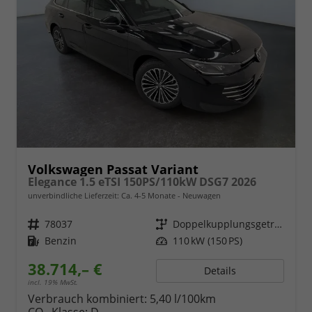
Volkswagen Passat Variant
Elegance 1.5 eTSI 150PS/110kW DSG7 2026
unverbindliche Lieferzeit: Ca. 4-5 Monate
Neuwagen
Fahrzeugnr.
78037
Getriebe
Doppelkupplungsgetriebe (DSG)
Kraftstoff
Benzin
Leistung
110 kW (150 PS)
38.714,– €
Details
incl. 19% MwSt.
Verbrauch kombiniert:
5,40 l/100km
CO
-Klasse:
D