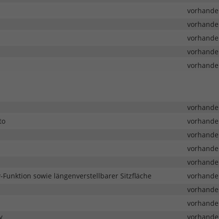
vorhande
vorhande
vorhande
vorhande
vorhande
vorhande
to
vorhande
vorhande
vorhande
vorhande
y-Funktion sowie längenverstellbarer Sitzfläche
vorhande
vorhande
vorhande
y
vorhande