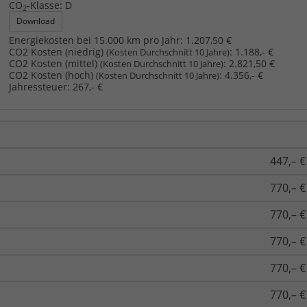
CO
-Klasse:
D
2
Download
Energiekosten bei 15.000 km pro Jahr:
1.207,50 €
CO2 Kosten (niedrig)
:
1.188,- €
(Kosten Durchschnitt 10 Jahre)
CO2 Kosten (mittel)
:
2.821,50 €
(Kosten Durchschnitt 10 Jahre)
CO2 Kosten (hoch)
:
4.356,- €
(Kosten Durchschnitt 10 Jahre)
Jahressteuer:
267,- €
447,– €
770,– €
770,– €
770,– €
770,– €
770,– €