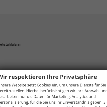
iebstahlalarm
vorhande
Wir respektieren Ihre Privatsphäre
nsere Website setzt Cookies ein, um unsere Dienste für Sie
ereitzustellen. Hierbei berücksichtigen wir Ihre Auswahl un
der Mittelkonsole hinten
vorhande
erarbeiten nur die Daten für Marketing, Analytics und
vorhande
ersonalisierung, für die Sie uns Ihr Einverständnis geben. Si
vorhande