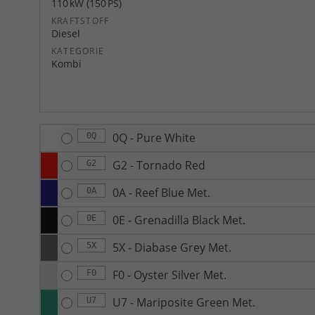
110 kW (150 PS)
KRAFTSTOFF
Diesel
KATEGORIE
Kombi
0Q - Pure White
0Q
G2 - Tornado Red
G2
0A - Reef Blue Met.
0A
0E - Grenadilla Black Met.
0E
5X - Diabase Grey Met.
5X
F0 - Oyster Silver Met.
F0
U7 - Mariposite Green Met.
U7