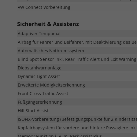
VW Connect Vorbereitung
Sicherheit & Assistenz
Adaptiver Tempomat
Airbag für Fahrer und Beifahrer, mit Deaktivierung des Be
Automatisches Notbremssystem
Blind Spot Sensor inkl. Rear Traffic Alert und Exit Warnin
Diebstahlwarnanlage
Dynamic Light Assist
Erweiterte Müdigkeitserkennung
Front Cross Traffic Assist
Fußgängererkennung
Hill Start Assist
ISOFIX-Vorbereitung (Befestigungspunkte für 2 Kindersitz
Kopfairbagsystem für vordere und hintere Passagiere inkl
Memory-Funktion i. V. m. Park Assist Plus