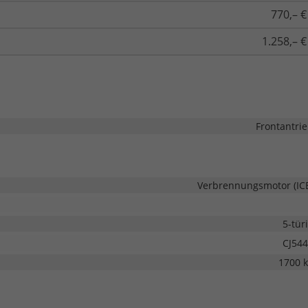
770,– €
1.258,– €
Frontantri
Verbrennungsmotor (IC
5-tür
CJ54
1700 