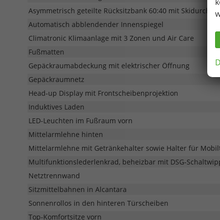
k
Asymmetrisch geteilte Rücksitzbank 60:40 mit Skidurchre
w
Automatisch abblendender Innenspiegel
Climatronic Klimaanlage mit 3 Zonen und Air Care
Fußmatten
D
Gepäckraumabdeckung mit elektrischer Öffnung
Gepäckraumnetz
Head-up Display mit Frontscheibenprojektion
Induktives Laden
LED-Leuchten im Fußraum vorn
Mittelarmlehne hinten
Mittelarmlehne mit Getränkehalter sowie Halter für Mobil
Multifunktionslederlenkrad, beheizbar mit DSG-Schaltwi
Netztrennwand
Sitzmittelbahnen in Alcantara
Sonnenrollos in den hinteren Türscheiben
Top-Komfortsitze vorn