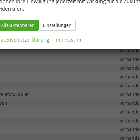
önnen Ihre Einwilligung jederzeit mit Wirkung für die Zukunf
iche
vorhande
iderrufen.
vorhande
vorhande
Alle akzeptieren
Einstellungen
vorhande
atenschutzerklärung
Impressum
vorhande
vorhande
vorhande
vorhande
vorhande
vorhande
telefon/Tablet
vorhande
ppen
vorhande
vorhande
vorhande
vorhande
vorhande