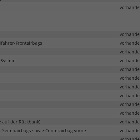
vorhande
vorhande
ifahrer-Frontairbags
vorhande
vorhande
g System
vorhande
vorhande
vorhande
vorhande
vorhande
vorhande
vorhande
e auf der Rückbank)
vorhande
. Seitenairbags sowie Centerairbag vorne
vorhande
vorhande