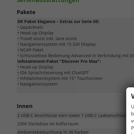
Pakete
DK Paket Elegance – Extras zur Serie DE:
• Gepäcknetz
• Head-up-Display
• Travel assist inkl. lane assist
• Navigationssystem mit 15 Zoll Display
• NCAP-Paket
• Schlüssellose Bedienung Advanced in Verbindung mit D
Infotainment-Paket "Discover Pro Max":
• Head-up Display
• IDA Sprachsteuerung mit ChatGPT
• Infotainmentsystem mit 15" Touchscreen
• Navigationssystem
Innen
U
b
2 USB-C Anschlüsse vorn sowie 1 USB-C Ladeanschluss in 
v
230V Steckdose im Kofferraum
P
Ambientebeleuchtung in 30 Farben