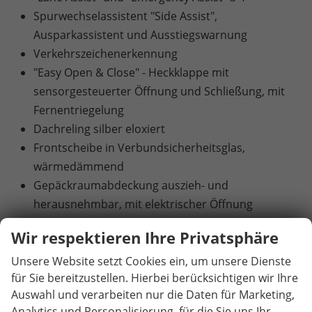
Spurwechselassistent "Side Assist",
Ausparkassistent und Ausstiegswarnung
Verkehrszeichenerkennung
"Easy Open & Close" - Heckklappe mit
sensorgesteuerter Öffnung und Schließung, mit
Fernentriegelung
Dachreling silber eloxiert
Frontscheibe in Verbundsicherheitsglas,
wärmedämmend
Gepäckraumabdeckung auszieh- und
herausnehmbar, mit elektrischer Öffnung
Gepäckraumboden in 2 Höhen einstellbar, für
Wir respektieren Ihre Privatsphäre
ebene Ladefläche, mit Fixierstange
IQ.LIGHT - LED-Matrix-Scheinwerfer mit Fernlicht
Unsere Website setzt Cookies ein, um unsere Dienste
für Sie bereitzustellen. Hierbei berücksichtigen wir Ihre
"Plus", Kurvenfahrlicht und dynamischer
Auswahl und verarbeiten nur die Daten für Marketing,
Blinkleuchte
Analytics und Personalisierung, für die Sie uns Ihr