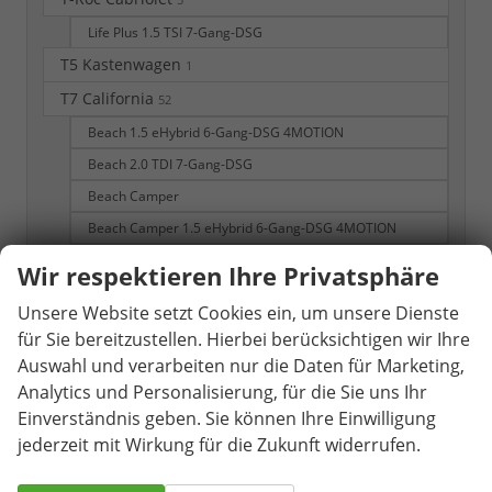
5
Life Plus 1.5 TSI 7-Gang-DSG
T5 Kastenwagen
1
T7 California
52
Beach 1.5 eHybrid 6-Gang-DSG 4MOTION
Beach 2.0 TDI 7-Gang-DSG
Beach Camper
Beach Camper 1.5 eHybrid 6-Gang-DSG 4MOTION
Beach Camper 2.0 TDI 7-Gang-DSG
Wir respektieren Ihre Privatsphäre
Beach Camper eHybrid 4MOTION
Unsere Website setzt Cookies ein, um unsere Dienste
Beach Tour
für Sie bereitzustellen. Hierbei berücksichtigen wir Ihre
Beach Tour eHybrid 4MOTION
Auswahl und verarbeiten nur die Daten für Marketing,
California Beach
Analytics und Personalisierung, für die Sie uns Ihr
Einverständnis geben. Sie können Ihre Einwilligung
California Beach Camper
jederzeit mit Wirkung für die Zukunft widerrufen.
T7 Multivan
308
Business KÜ 2.0 TDI 7-Gang-DSG