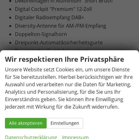
Dekoreinlagen in Aluminium "Short Brush"
Digital Cockpit "Premium" 12-Zoll
Digitaler Radioempfang DAB+
Diversity-Antenne für AM-/FM-Empfang
Doppelton-Signalhorn
Dreipunkt-Automatiksicherheitsgurte
Dynamischer Fernlichtassistent
Wir respektieren Ihre Privatsphäre
Einstiegsleisten in Edelstahl
Elektronische Parkbremse
Unsere Website setzt Cookies ein, um unsere Dienste
Fahrlichtschaltung automatisch
für Sie bereitzustellen. Hierbei berücksichtigen wir Ihre
Fahrprofilauswahl mit Luftfeder
Auswahl und verarbeiten nur die Daten für Marketing,
Analytics und Personalisierung, für die Sie uns Ihr
Frontscheibe in Verbundsicherheitsglas
Einverständnis geben. Sie können Ihre Einwilligung
Fußgängerschutzmaßnahmen
jederzeit mit Wirkung für die Zukunft widerrufen.
Gepäckraumabdeckung mit elektr. Öffnung
IQ. Light - HD-Matrix-Scheinwerfer
Alle akzeptieren
Einstellungen
ISOFIX-Halteösen
Klimaanlage "Air Care Climatronic"
Datenschutzerklärung
Impressum