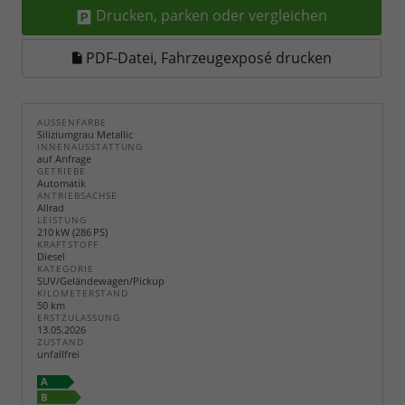
Drucken, parken oder vergleichen
PDF-Datei, Fahrzeugexposé drucken
AUSSENFARBE
Siliziumgrau Metallic
INNENAUSSTATTUNG
auf Anfrage
GETRIEBE
Automatik
ANTRIEBSACHSE
Allrad
LEISTUNG
210 kW (286 PS)
KRAFTSTOFF
Diesel
KATEGORIE
SUV/Geländewagen/Pickup
KILOMETERSTAND
50 km
ERSTZULASSUNG
13.05.2026
ZUSTAND
unfallfrei