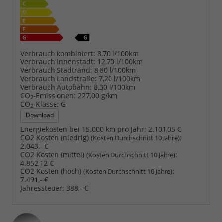
Verbrauch kombiniert:
8,70 l/100km
Verbrauch Innenstadt:
12,70 l/100km
Verbrauch Stadtrand:
8,80 l/100km
Verbrauch Landstraße:
7,20 l/100km
Verbrauch Autobahn:
8,30 l/100km
CO
-Emissionen:
227,00 g/km
2
CO
-Klasse:
G
2
Download
Energiekosten bei 15.000 km pro Jahr:
2.101,05 €
CO2 Kosten (niedrig)
:
(Kosten Durchschnitt 10 Jahre)
2.043,- €
CO2 Kosten (mittel)
:
(Kosten Durchschnitt 10 Jahre)
4.852,12 €
CO2 Kosten (hoch)
:
(Kosten Durchschnitt 10 Jahre)
7.491,- €
Jahressteuer:
388,- €