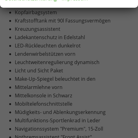
Komfortsitze vorn
Kopfairbagsystem
Kraftstofftank mit 90l Fassungsvermögen
Kreuzungsassistent
Ladekantenschutz in Edelstahl
LED-Rückleuchten dunkelrot
Lendenwirbelstützen vorn
Leuchtweitenregulierung dynamisch
Licht und Sicht Paket
Make-Up-Spiegel beleuchtet in den
Mittelarmlehne vorn
Mittelkonsole in Schwarz
Mobiltelefonschnittstelle
Müdigkeits- und Ablenkungserkennung
Multifunktions-Sportlenkrad in Leder
Navigationssystem "Premium", 15-Zoll
Notbremsassistent "Front Assist"