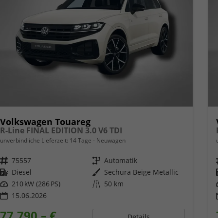
Volkswagen Touareg
R-Line FINAL EDITION 3.0 V6 TDI
unverbindliche Lieferzeit:
14 Tage
Neuwagen
Fahrzeugnr.
75557
Getriebe
Automatik
Kraftstoff
Diesel
Außenfarbe
Sechura Beige Metallic
Leistung
210 kW (286 PS)
Kilometerstand
50 km
15.06.2026
77.790,– €
Details