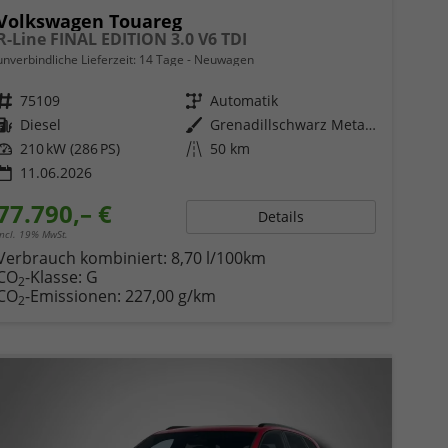
Volkswagen Touareg
R-Line FINAL EDITION 3.0 V6 TDI
unverbindliche Lieferzeit:
14 Tage
Neuwagen
Fahrzeugnr.
75109
Getriebe
Automatik
Kraftstoff
Diesel
Außenfarbe
Grenadillschwarz Metallic
Leistung
210 kW (286 PS)
Kilometerstand
50 km
11.06.2026
77.790,– €
Details
incl. 19% MwSt.
Verbrauch kombiniert:
8,70 l/100km
CO
-Klasse:
G
2
CO
-Emissionen:
227,00 g/km
2