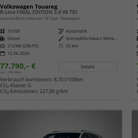
Volkswagen Touareg
R-Line FINAL EDITION 3.0 V6 TDI
unverbindliche Lieferzeit:
14 Tage
Neuwagen
Fahrzeugnr.
75108
Getriebe
Automatik
Kraftstoff
Diesel
Außenfarbe
Grenadillschwarz Metallic
Leistung
210 kW (286 PS)
Kilometerstand
50 km
12.06.2026
77.790,– €
Details
incl. 19% MwSt.
Verbrauch kombiniert:
8,70 l/100km
CO
-Klasse:
G
2
CO
-Emissionen:
227,00 g/km
2