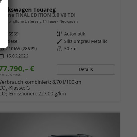
t
Volkswagen Touareg
R-Line FINAL EDITION 3.0 V6 TDI
unverbindliche Lieferzeit:
14 Tage
Neuwagen
Fahrzeugnr.
75569
Getriebe
Automatik
Kraftstoff
Diesel
Außenfarbe
Siliziumgrau Metallic
Leistung
210 kW (286 PS)
Kilometerstand
50 km
15.06.2026
77.790,– €
Details
incl. 19% MwSt.
Verbrauch kombiniert:
8,70 l/100km
CO
-Klasse:
G
2
CO
-Emissionen:
227,00 g/km
2