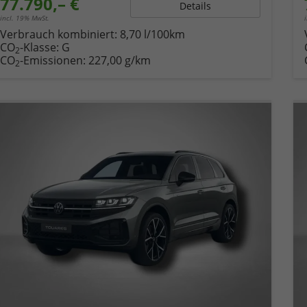
77.790,– €
Details
incl. 19% MwSt.
Verbrauch kombiniert:
8,70 l/100km
CO
-Klasse:
G
2
CO
-Emissionen:
227,00 g/km
2