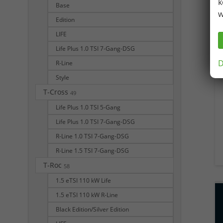
k
Base
w
Edition
LIFE
Life Plus 1.0 TSI 7-Gang-DSG
D
R-Line
Style
T-Cross
49
Life Plus 1.0 TSI 5-Gang
Life Plus 1.0 TSI 7-Gang-DSG
R-Line 1.0 TSI 7-Gang-DSG
R-Line 1.5 TSI 7-Gang-DSG
T-Roc
58
1.5 eTSI 110 kW Life
1.5 eTSI 110 kW R-Line
Black Edition/Silver Edition