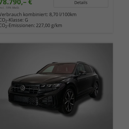
78.790,– €
Details
incl. 19% MwSt.
Verbrauch kombiniert:
8,70 l/100km
CO
-Klasse:
G
2
CO
-Emissionen:
227,00 g/km
2