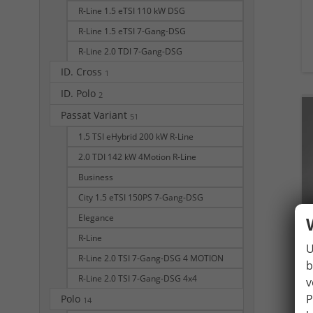
R-Line 1.5 eTSI 110 kW DSG
R-Line 1.5 eTSI 7-Gang-DSG
R-Line 2.0 TDI 7-Gang-DSG
ID. Cross
1
ID. Polo
2
Passat Variant
51
1.5 TSI eHybrid 200 kW R-Line
2.0 TDI 142 kW 4Motion R-Line
Business
City 1.5 eTSI 150PS 7-Gang-DSG
Elegance
R-Line
U
R-Line 2.0 TSI 7-Gang-DSG 4 MOTION
b
R-Line 2.0 TSI 7-Gang-DSG 4x4
v
P
Polo
14