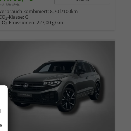
incl. 19% MwSt.
Verbrauch kombiniert:
8,70 l/100km
CO
-Klasse:
G
2
CO
-Emissionen:
227,00 g/km
2
d
e