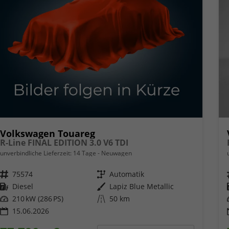
Volkswagen Touareg
R-Line FINAL EDITION 3.0 V6 TDI
unverbindliche Lieferzeit:
14 Tage
Neuwagen
Fahrzeugnr.
75574
Getriebe
Automatik
Kraftstoff
Diesel
Außenfarbe
Lapiz Blue Metallic
Leistung
210 kW (286 PS)
Kilometerstand
50 km
15.06.2026