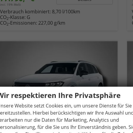
incl. 19% MwSt.
Verbrauch kombiniert:
8,70 l/100km
CO
-Klasse:
G
2
CO
-Emissionen:
227,00 g/km
2
Wir respektieren Ihre Privatsphäre
nsere Website setzt Cookies ein, um unsere Dienste für Sie
ereitzustellen. Hierbei berücksichtigen wir Ihre Auswahl un
erarbeiten nur die Daten für Marketing, Analytics und
ersonalisierung, für die Sie uns Ihr Einverständnis geben. Si