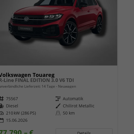
Volkswagen Touareg
R-Line FINAL EDITION 3.0 V6 TDI
unverbindliche Lieferzeit:
14 Tage
Neuwagen
Fahrzeugnr.
75567
Getriebe
Automatik
Kraftstoff
Diesel
Außenfarbe
Chilirot Metallic
Leistung
210 kW (286 PS)
Kilometerstand
50 km
15.06.2026
77.790,– €
Details