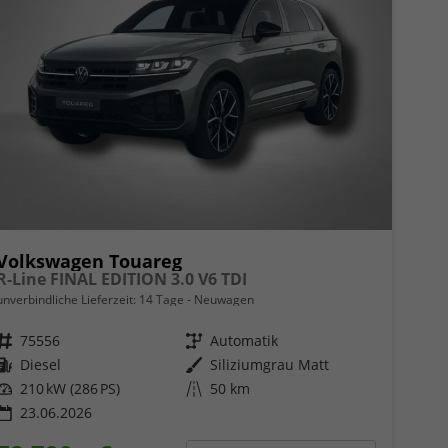
Volkswagen Touareg
R-Line FINAL EDITION 3.0 V6 TDI
unverbindliche Lieferzeit:
14 Tage
Neuwagen
Fahrzeugnr.
75556
Getriebe
Automatik
Kraftstoff
Diesel
Außenfarbe
Siliziumgrau Matt
Leistung
210 kW (286 PS)
Kilometerstand
50 km
23.06.2026