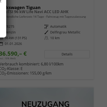
t
Volkswagen Tiguan
1.5 eTSI 96 kW Life Navi ACC LED AHK
unverbindliche Lieferzeit:
14 Tage
Fahrzeug mit Tageszulassung
Fahrzeugnr.
78275
Getriebe
Automatik
Kraftstoff
Benzin
Außenfarbe
Delfingrau Metallic
Leistung
96 kW (131 PS)
Kilometerstand
10 km
01.01.2026
36.590,– €
Details
incl. 19% MwSt.
Verbrauch kombiniert:
6,80 l/100km
CO
-Klasse:
E
2
CO
-Emissionen:
155,00 g/km
2