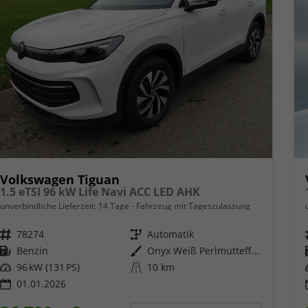
Volkswagen Tiguan
1.5 eTSI 96 kW Life Navi ACC LED AHK
unverbindliche Lieferzeit:
14 Tage
Fahrzeug mit Tageszulassung
Fahrzeugnr.
78274
Getriebe
Automatik
Kraftstoff
Benzin
Außenfarbe
Onyx Weiß Perlmutteffekt
Leistung
96 kW (131 PS)
Kilometerstand
10 km
01.01.2026