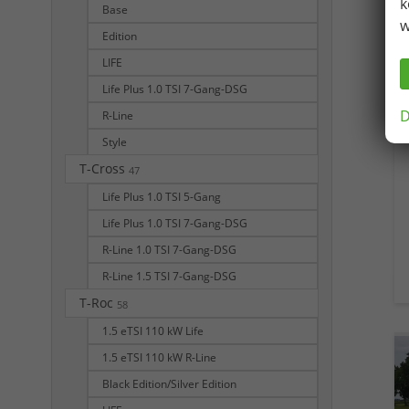
k
Base
w
Edition
LIFE
Life Plus 1.0 TSI 7-Gang-DSG
D
R-Line
Style
T-Cross
47
Life Plus 1.0 TSI 5-Gang
Life Plus 1.0 TSI 7-Gang-DSG
R-Line 1.0 TSI 7-Gang-DSG
R-Line 1.5 TSI 7-Gang-DSG
T-Roc
58
1.5 eTSI 110 kW Life
1.5 eTSI 110 kW R-Line
Black Edition/Silver Edition