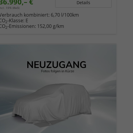
36.990,– €
Details
incl. 19% MwSt.
Verbrauch kombiniert:
6,70 l/100km
CO
-Klasse:
E
2
CO
-Emissionen:
152,00 g/km
2