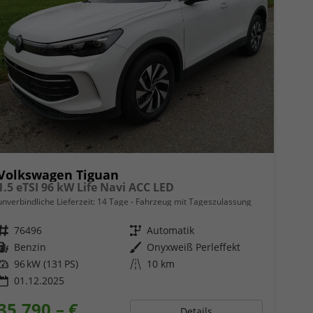
Volkswagen Tiguan
1.5 eTSI 96 kW Life Navi ACC LED
unverbindliche Lieferzeit:
14 Tage
Fahrzeug mit Tageszulassung
Fahrzeugnr.
76496
Getriebe
Automatik
Kraftstoff
Benzin
Außenfarbe
Onyxweiß Perleffekt
Leistung
96 kW (131 PS)
Kilometerstand
10 km
01.12.2025
35.790,– €
Details