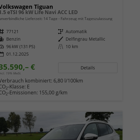
Volkswagen Tiguan
1.5 eTSI 96 kW Life Navi ACC LED
unverbindliche Lieferzeit:
14 Tage
Fahrzeug mit Tageszulassung
Fahrzeugnr.
77121
Getriebe
Automatik
Kraftstoff
Benzin
Außenfarbe
Delfingrau Metallic
Leistung
96 kW (131 PS)
Kilometerstand
10 km
01.12.2025
35.590,– €
Details
incl. 19% MwSt.
Verbrauch kombiniert:
6,80 l/100km
CO
-Klasse:
E
2
CO
-Emissionen:
155,00 g/km
2