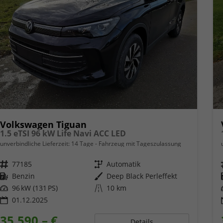
Volkswagen Tiguan
1.5 eTSI 96 kW Life Navi ACC LED
unverbindliche Lieferzeit:
14 Tage
Fahrzeug mit Tageszulassung
Fahrzeugnr.
77185
Getriebe
Automatik
Kraftstoff
Benzin
Außenfarbe
Deep Black Perleffekt
Leistung
96 kW (131 PS)
Kilometerstand
10 km
01.12.2025
35.590,– €
Details