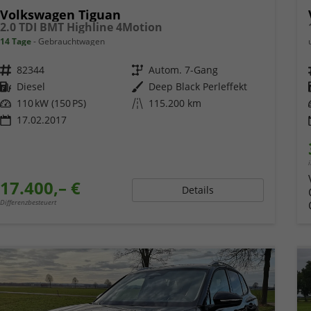
Volkswagen Tiguan
2.0 TDI BMT Highline 4Motion
14 Tage
Gebrauchtwagen
Fahrzeugnr.
82344
Getriebe
Autom. 7-Gang
Kraftstoff
Diesel
Außenfarbe
Deep Black Perleffekt
Leistung
110 kW (150 PS)
Kilometerstand
115.200 km
17.02.2017
17.400,– €
Details
Differenzbesteuert