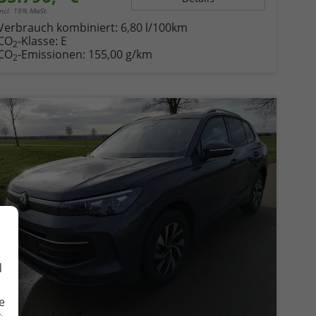
incl. 19% MwSt.
Verbrauch kombiniert:
6,80 l/100km
CO
-Klasse:
E
2
CO
-Emissionen:
155,00 g/km
2
d
e