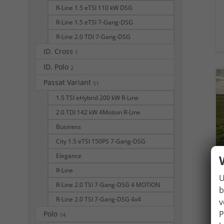
R-Line 1.5 eTSI 110 kW DSG
R-Line 1.5 eTSI 7-Gang-DSG
R-Line 2.0 TDI 7-Gang-DSG
ID. Cross
1
ID. Polo
2
Passat Variant
51
1.5 TSI eHybrid 200 kW R-Line
2.0 TDI 142 kW 4Motion R-Line
Business
City 1.5 eTSI 150PS 7-Gang-DSG
Elegance
R-Line
U
R-Line 2.0 TSI 7-Gang-DSG 4 MOTION
b
R-Line 2.0 TSI 7-Gang-DSG 4x4
v
P
Polo
14