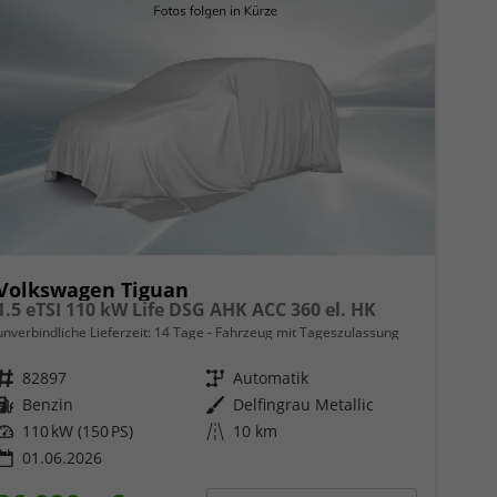
Volkswagen Tiguan
1.5 eTSI 110 kW Life DSG AHK ACC 360 el. HK
unverbindliche Lieferzeit:
14 Tage
Fahrzeug mit Tageszulassung
Fahrzeugnr.
82897
Getriebe
Automatik
Kraftstoff
Benzin
Außenfarbe
Delfingrau Metallic
Leistung
110 kW (150 PS)
Kilometerstand
10 km
01.06.2026