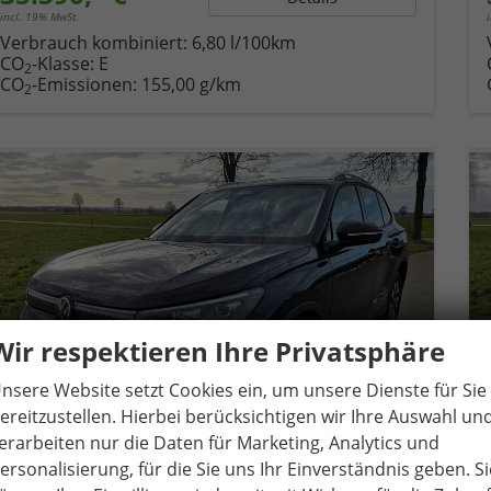
incl. 19% MwSt.
Verbrauch kombiniert:
6,80 l/100km
CO
-Klasse:
E
2
CO
-Emissionen:
155,00 g/km
2
Wir respektieren Ihre Privatsphäre
nsere Website setzt Cookies ein, um unsere Dienste für Sie
ereitzustellen. Hierbei berücksichtigen wir Ihre Auswahl un
erarbeiten nur die Daten für Marketing, Analytics und
ersonalisierung, für die Sie uns Ihr Einverständnis geben. Si