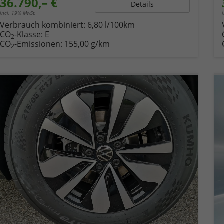
36.790,– €
Details
incl. 19% MwSt.
Verbrauch kombiniert:
6,80 l/100km
CO
-Klasse:
E
2
CO
-Emissionen:
155,00 g/km
2