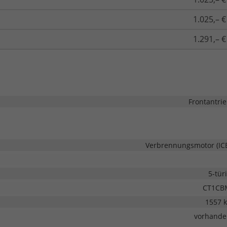
1.025,– €
1.291,– €
Frontantri
Verbrennungsmotor (IC
5-tür
CT1CB
1557 
vorhande