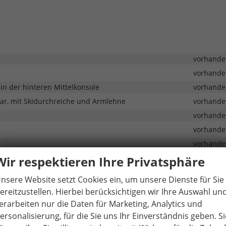
vorhande
vorhande
n der hinteren Mittelkonsole
vorhande
bar, mit Skidurchreiche und Armlehne
vorhande
vorhande
vorhande
vorhande
vorhande
Wir respektieren Ihre Privatsphäre
vorhande
nsere Website setzt Cookies ein, um unsere Dienste für Sie
vorhande
ereitzustellen. Hierbei berücksichtigen wir Ihre Auswahl un
vorhande
erarbeiten nur die Daten für Marketing, Analytics und
unktion
vorhande
ersonalisierung, für die Sie uns Ihr Einverständnis geben. Si