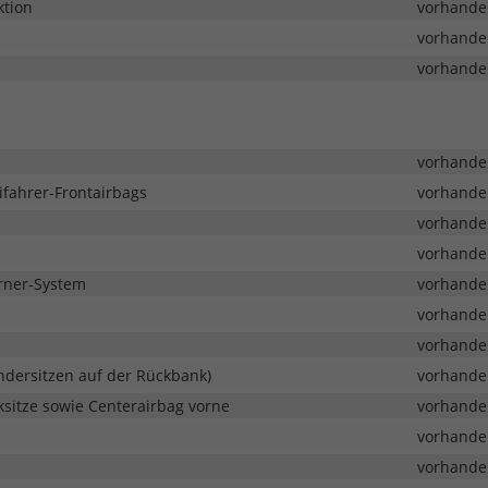
ktion
vorhande
vorhande
vorhande
vorhande
ifahrer-Frontairbags
vorhande
vorhande
vorhande
arner-System
vorhande
vorhande
vorhande
indersitzen auf der Rückbank)
vorhande
ksitze sowie Centerairbag vorne
vorhande
vorhande
vorhande