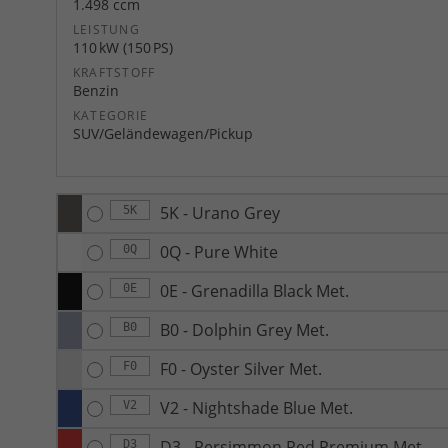
1.498 ccm
LEISTUNG
110 kW (150 PS)
KRAFTSTOFF
Benzin
KATEGORIE
SUV/Geländewagen/Pickup
5K - Urano Grey
5K
0Q - Pure White
0Q
0E - Grenadilla Black Met.
0E
B0 - Dolphin Grey Met.
B0
F0 - Oyster Silver Met.
F0
V2 - Nightshade Blue Met.
V2
D3 - Persimmon Red Premium Met.
D3