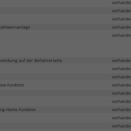
vorhande
vorhande
vorhande
stahlwarnanlage
vorhande
vorhande
senkung auf der Beifahrerseite
vorhande
vorhande
vorhande
ose-Funktion
vorhande
vorhande
vorhande
ming-Home-Funktion
vorhande
vorhande
vorhande