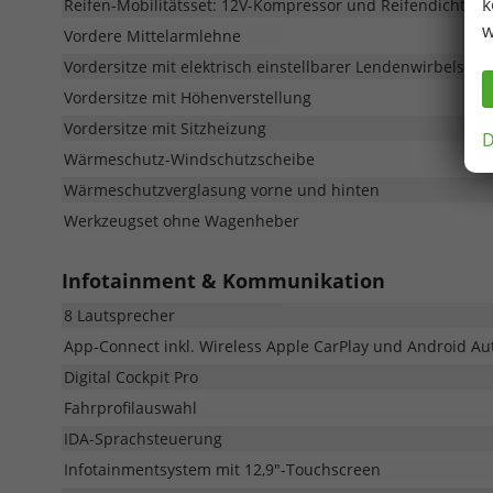
k
Reifen-Mobilitätsset: 12V-Kompressor und Reifendichtmit
w
Vordere Mittelarmlehne
Vordersitze mit elektrisch einstellbarer Lendenwirbelstüt
Vordersitze mit Höhenverstellung
Vordersitze mit Sitzheizung
D
Wärmeschutz-Windschutzscheibe
Wärmeschutzverglasung vorne und hinten
Werkzeugset ohne Wagenheber
Infotainment & Kommunikation
8 Lautsprecher
App-Connect inkl. Wireless Apple CarPlay und Android Au
Digital Cockpit Pro
Fahrprofilauswahl
IDA-Sprachsteuerung
Infotainmentsystem mit 12,9"-Touchscreen