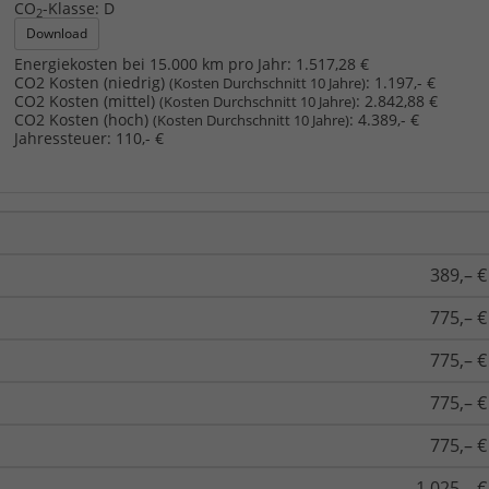
CO
-Klasse:
D
2
Download
Energiekosten bei 15.000 km pro Jahr:
1.517,28 €
CO2 Kosten (niedrig)
:
1.197,- €
(Kosten Durchschnitt 10 Jahre)
CO2 Kosten (mittel)
:
2.842,88 €
(Kosten Durchschnitt 10 Jahre)
CO2 Kosten (hoch)
:
4.389,- €
(Kosten Durchschnitt 10 Jahre)
Jahressteuer:
110,- €
389,– €
775,– €
775,– €
775,– €
775,– €
1.025,– €