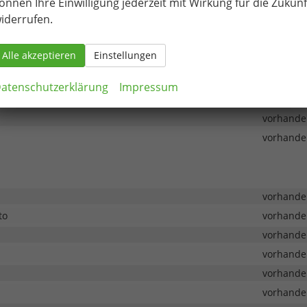
önnen Ihre Einwilligung jederzeit mit Wirkung für die Zukunf
tel
vorhande
iderrufen.
vorhande
ze
vorhande
Alle akzeptieren
Einstellungen
vorhande
vorhande
atenschutzerklärung
Impressum
vorhande
vorhande
vorhande
vorhande
to
vorhande
vorhande
vorhande
vorhande
vorhande