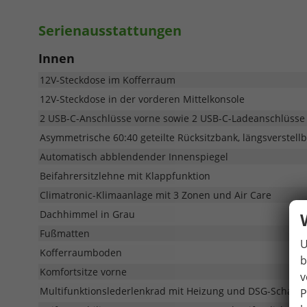
Serienausstattungen
Innen
12V-Steckdose im Kofferraum
12V-Steckdose in der vorderen Mittelkonsole
2 USB-C-Anschlüsse vorne sowie 2 USB-C-Ladeanschlüsse i
Asymmetrische 60:40 geteilte Rücksitzbank, längsverstell
Automatisch abblendender Innenspiegel
Beifahrersitzlehne mit Klappfunktion
Climatronic-Klimaanlage mit 3 Zonen und Air Care
Dachhimmel in Grau
Fußmatten
U
Kofferraumboden
b
Komfortsitze vorne
v
Multifunktionslederlenkrad mit Heizung und DSG-Schaltf
P