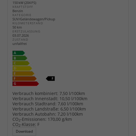
150 kW (204 PS)
KRAFTSTOFF
Benzin
KATEGORIE
SUV/Geländewagen/Pickup
KILOMETERSTAND
50 km
ERSTZULASSUNG
03.07.2026
ZUSTAND
unfallfrei
Verbrauch kombiniert:
7,50 l/100km
Verbrauch Innenstadt:
10,50 l/100km
Verbrauch Stadtrand:
7,60 l/100km
Verbrauch Landstraße:
6,50 l/100km
Verbrauch Autobahn:
7,20 l/100km
CO
-Emissionen:
170,00 g/km
2
CO
-Klasse:
F
2
Download