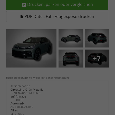
Drucken, parken oder vergleichen
PDF-Datei, Fahrzeugexposé drucken
+7
Beispielbilder, ggf. teilweise mit Sonderausstattung
AUSSENFARBE
Cipressino-Grün Metallic
INNENAUSSTATTUNG
auf Anfrage
GETRIEBE
Automatik
ANTRIEBSACHSE
Allrad
LEISTUNG