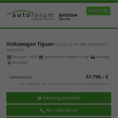
Menü
Volkswagen Tiguan
R-Line 2.0 TSI OPF 4MOTION 7-
Gang DSG
Fahrzeugnr.:
78291
unverbindliche Lieferzeit:
14 Tage
Neuwagen
Zentrallager
51.790,– €
Gesamtpreis
incl. 19% MwSt., den Kosten für Überführung und Zulassungspapieren
Fahrzeug bestellen
Wir rufen Sie an