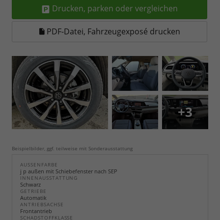
Drucken, parken oder vergleichen
PDF-Datei, Fahrzeugexposé drucken
+3
Beispielbilder, ggf. teilweise mit Sonderausstattung
AUSSENFARBE
j p außen mit Schiebefenster nach SEP
INNENAUSSTATTUNG
Schwarz
GETRIEBE
Automatik
ANTRIEBSACHSE
Frontantrieb
SCHADSTOFFKLASSE