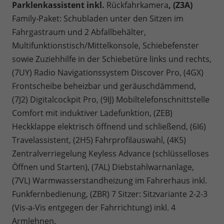
Parklenkassistent inkl.
Rückfahrkamera
, (Z3A)
Family-Paket: Schubladen unter den Sitzen im
Fahrgastraum und 2 Abfallbehälter,
Multifunktionstisch/Mittelkonsole, Schiebefenster
sowie Zuziehhilfe in der Schiebetüre links und rechts,
(7UY) Radio Navigationssystem Discover Pro, (4GX)
Frontscheibe beheizbar und geräuschdämmend,
(7J2) Digitalcockpit Pro, (9IJ) Mobiltelefonschnittstelle
Comfort mit induktiver Ladefunktion, (ZEB)
Heckklappe elektrisch öffnend und schließend, (6I6)
Travelassistent, (2H5) Fahrprofilauswahl, (4K5)
Zentralverriegelung Keyless Advance (schlüsselloses
Öffnen und Starten), (7AL) Diebstahlwarnanlage,
(7VL) Warmwasserstandheizung im Fahrerhaus inkl.
Funkfernbedienung, (ZBR) 7 Sitzer: Sitzvariante 2-2-3
(Vis-a-Vis entgegen der Fahrrichtung) inkl. 4
Armlehnen.