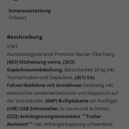
Innenausstattung
Schwarz
Beschreibung
V3K5
Ausstattungsvariante Premium lkurzer Überhang:
(4A3) Sitzheizung vorne, (3U3)
Gepäckraumabdeckung,
Belastbarkeit 20 kg inkl.
Taschenhaken und Gepäcknet,
(4S1) Sitz
Fahrer/Beifahrer mit Armlehnen
beidseitig inkl.
elektrischer Lendenwirbelstütze und Klapptisch auf
der Sitzrückseite,
(0NP) Bulliplakette
am Kotflügel,
(U9E) USB Schnistellen
2x vorne und 4x hinten,
(Z2Q) Anhängerrangierassistent ""Trailer
Assistent""
inkl. Anhängerkupplung schwenkbar,