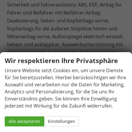
Sicherheit und Fahrerassistenz: ABS, ESP, Airbag für
Fahrer und Beifahrer mit Beifahrer-Airbag-
Deaktivierung, Seiten- und Kopfairbags vorne,
Kopfairbags für die äußeren Sitzplätze hinten und
Mittenairbag vorne, Außenspiegel elektrisch einstell-,
beheiz- und anklappbar, Ausweichunterstützung mit
Abbiegeassistent, Automatische Distanzregelung
Wir respektieren Ihre Privatsphäre
ACC mit ""stop & go"", Tire Mobility Set, Einparkhilfe
im Front- und Heckbereich, Ausparkassistent und
Unsere Website setzt Cookies ein, um unsere Dienste
Ausstiegswarner, Verkehrszeichenerkennung,
für Sie bereitzustellen. Hierbei berücksichtigen wir Ihre
Ablenkungs- und Müdigkeitserkennung,
Auswahl und verarbeiten nur die Daten für Marketing,
Analytics und Personalisierung, für die Sie uns Ihr
Kreuzungsassistent, Notbremsassistent ""Front
Einverständnis geben. Sie können Ihre Einwilligung
Assist"" mit Fußgänger- und Radfahrererkennung,
jederzeit mit Wirkung für die Zukunft widerrufen.
Notrufsystem eCall, Reifenkontrollanzeige.
ausl. Ez. und Garantiebeginn ab Kaufdatum /
Alle akzeptieren
Einstellungen
Endkundennachweis erforderlich.
Gegen Aufpreis: