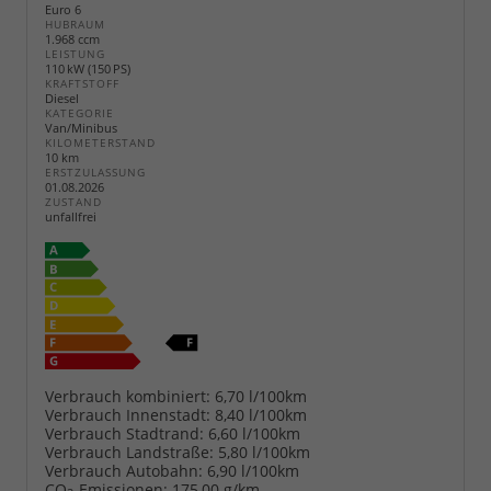
Euro 6
HUBRAUM
1.968 ccm
LEISTUNG
110 kW (150 PS)
KRAFTSTOFF
Diesel
KATEGORIE
Van/Minibus
KILOMETERSTAND
10 km
ERSTZULASSUNG
01.08.2026
ZUSTAND
unfallfrei
Verbrauch kombiniert:
6,70 l/100km
Verbrauch Innenstadt:
8,40 l/100km
Verbrauch Stadtrand:
6,60 l/100km
Verbrauch Landstraße:
5,80 l/100km
Verbrauch Autobahn:
6,90 l/100km
CO
-Emissionen:
175,00 g/km