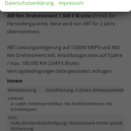
Datenschutzerklärung
Impressum
ABT Leistungssteigerung auf 132kW/180PS und
400 Nm Drehmoment 1.849 € Brutto
(Entfall der
Herstellergarantie, diese wird von ABT für 2 Jahre
übernommen)
ABT Leistungssteigerung auf 132kW/180PS und 400
Nm Drehmoment inkl. Anschlussgarantie auf 5 Jahre
/ max. 100.000 Km 2.649 € Brutto
Vertragsbedingungen bitte gesondert anfragen.
Innen
Klimatisierung
Standheizung, 3-Zonen-Klimaautomatik
Lenkrad
in Leder, höhenverstellbar, mit Multifunktionen, mit
Schaltwippen
Sitze
Isofix (Kindersitzbefestigung), Rücksitzbank hinten geteilt,
Sitzheizung