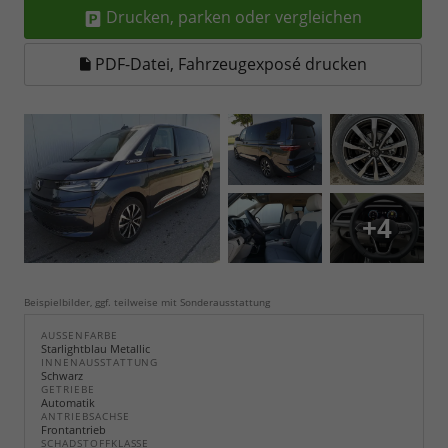
Drucken, parken oder vergleichen
PDF-Datei, Fahrzeugexposé drucken
+4
Beispielbilder, ggf. teilweise mit Sonderausstattung
AUSSENFARBE
Starlightblau Metallic
INNENAUSSTATTUNG
Schwarz
GETRIEBE
Automatik
ANTRIEBSACHSE
Frontantrieb
SCHADSTOFFKLASSE