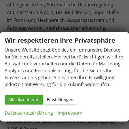
Abbiegeassistent, Automatische Distanzregelung
ACC mit ""stop & go"", Tire Mobility Set, Einparkhilfe
im Front- und Heckbereich, Ausparkassistent und
Ausstiegswarner, Verkehrszeichenerkennung,
Ablenkungs- und Müdigkeitserkennung,
Wir respektieren Ihre Privatsphäre
Kreuzungsassistent, Notbremsassistent ""Front
Unsere Website setzt Cookies ein, um unsere Dienste
Assist"" mit Fußgänger- und Radfahrererkennung,
für Sie bereitzustellen. Hierbei berücksichtigen wir Ihre
Notrufsystem eCall, Reifenkontrollanzeige.
Auswahl und verarbeiten nur die Daten für Marketing,
ausl. Ez. und Garantiebeginn ab Kaufdatum /
Analytics und Personalisierung, für die Sie uns Ihr
Endkundennachweis erforderlich.
Einverständnis geben. Sie können Ihre Einwilligung
Gegen Aufpreis:
jederzeit mit Wirkung für die Zukunft widerrufen.
6 Sitzer: 1 zusätzlicher Sitz (
Vis-a-Vis)
mit
Armlehnen für die 2. Sitzreihe inkl. Eintragung + 845
Alle akzeptieren
Einstellungen
€ Brutto
Datenschutzerklärung
Impressum
7 Sitzer: 2 zusätzliche Sitze (
Vis-a-Vis)
mit
Armlehnen für die 2. Sitzreihe inkl. Eintragung
+
1.690 € Brutto