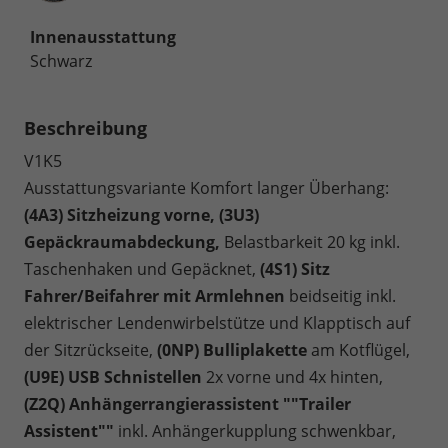
Innenausstattung
Schwarz
Beschreibung
V1K5
Ausstattungsvariante Komfort langer Überhang:
(4A3) Sitzheizung vorne, (3U3)
Gepäckraumabdeckung,
Belastbarkeit 20 kg inkl.
Taschenhaken und Gepäcknet,
(4S1) Sitz
Fahrer/Beifahrer mit Armlehnen
beidseitig inkl.
elektrischer Lendenwirbelstütze und Klapptisch auf
der Sitzrückseite,
(0NP) Bulliplakette
am Kotflügel,
(U9E) USB Schnistellen
2x vorne und 4x hinten,
(Z2Q) Anhängerrangierassistent ""Trailer
Assistent""
inkl. Anhängerkupplung schwenkbar,