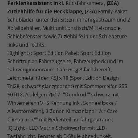
Parklenkassistent inkl.
Rückfahrkamera
, (ZEA)
Zuziehhilfe für die Heckklappe, (Z3A)
Family-Paket:
Schubladen unter den Sitzen im Fahrgastraum und 2
Abfallbehälter, Multifunktionstisch/Mittelkonsole,
Schiebefenster sowie Zuziehhilfe in der Schiebetüre
links und rechts.
Highlights: Sport Edition Paket: Sport Edition
Schriftzug an Fahrzeugseite, Fahrzeugheck und im
Fahrzeuginnenraum, Fahrzeug 8-fach-bereift,
Leichtmetallräder 7,5J x 18 (Sport Edition Design
TN28, schwarz glanzgedreht) mit Sommerreifen 235
50 R18, Alufelgen 7Jx17 ""Dundrod"" schwarz mit
Winterreifen (M+S Kennung inkl. Schneeflocke /
Allwetterreifen), 3-Zonen Klimaanlage ""Air Care
Climatronic"" mit Bedienteil im Fahrgastraum,
IQ.Light - LED-Matrix-Scheinwerfer mit LED-
Tagfahrlicht, Fenster ab B-Säule abgedunkelt,