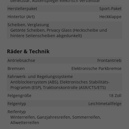
beheizbar, Außenspiegel elektrisch verstellbar
Herstellerpaket
Sport-Paket
Hintertür (Art)
Heckklappe
Scheiben, Verglasung
Getönte Scheiben, Privacy Glass (Heckscheibe und
hintere Seitenscheiben abgedunkelt)
Räder & Technik
Antriebsachse
Frontantrieb
Bremsen
Elektronische Parkbremse
Fahrwerk- und Regelungssysteme
Antiblockiersystem (ABS), Elektronisches Stabilitäts-
Programm (ESP), Traktionskontrolle (ASR/CTS/ETS)
Felgengröße
18 Zoll
Felgentyp
Leichtmetallfelge
Reifentyp
Winterreifen, Ganzjahresreifen, Sommerreifen,
Allwetterreifen