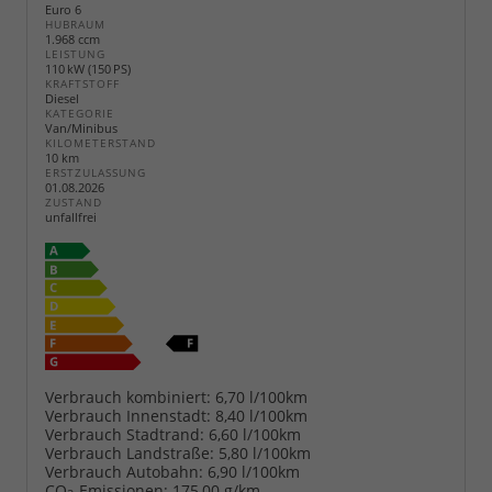
Euro 6
HUBRAUM
1.968 ccm
LEISTUNG
110 kW (150 PS)
KRAFTSTOFF
Diesel
KATEGORIE
Van/Minibus
KILOMETERSTAND
10 km
ERSTZULASSUNG
01.08.2026
ZUSTAND
unfallfrei
Verbrauch kombiniert:
6,70 l/100km
Verbrauch Innenstadt:
8,40 l/100km
Verbrauch Stadtrand:
6,60 l/100km
Verbrauch Landstraße:
5,80 l/100km
Verbrauch Autobahn:
6,90 l/100km
CO
-Emissionen:
175,00 g/km