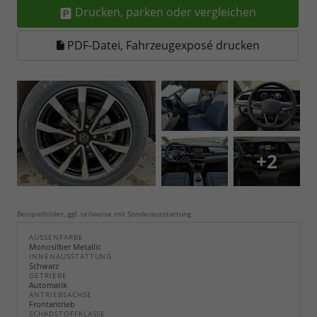
Drucken, parken oder vergleichen
PDF-Datei, Fahrzeugexposé drucken
+2
Beispielbilder, ggf. teilweise mit Sonderausstattung
AUSSENFARBE
Monosilber Metallic
INNENAUSSTATTUNG
Schwarz
GETRIEBE
Automatik
ANTRIEBSACHSE
Frontantrieb
SCHADSTOFFKLASSE