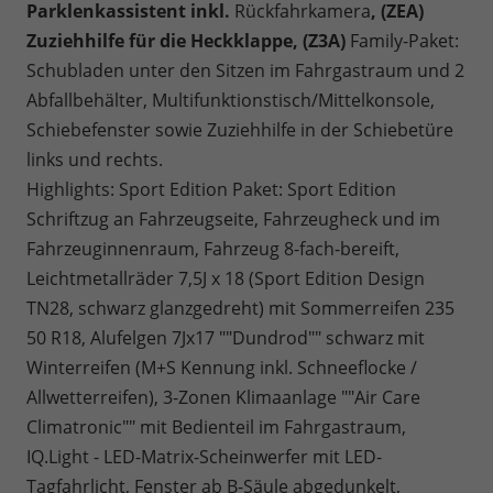
Parklenkassistent inkl.
Rückfahrkamera
, (ZEA)
Zuziehhilfe für die Heckklappe, (Z3A)
Family-Paket:
Schubladen unter den Sitzen im Fahrgastraum und 2
Abfallbehälter, Multifunktionstisch/Mittelkonsole,
Schiebefenster sowie Zuziehhilfe in der Schiebetüre
links und rechts.
Highlights: Sport Edition Paket: Sport Edition
Schriftzug an Fahrzeugseite, Fahrzeugheck und im
Fahrzeuginnenraum, Fahrzeug 8-fach-bereift,
Leichtmetallräder 7,5J x 18 (Sport Edition Design
TN28, schwarz glanzgedreht) mit Sommerreifen 235
50 R18, Alufelgen 7Jx17 ""Dundrod"" schwarz mit
Winterreifen (M+S Kennung inkl. Schneeflocke /
Allwetterreifen), 3-Zonen Klimaanlage ""Air Care
Climatronic"" mit Bedienteil im Fahrgastraum,
IQ.Light - LED-Matrix-Scheinwerfer mit LED-
Tagfahrlicht, Fenster ab B-Säule abgedunkelt,