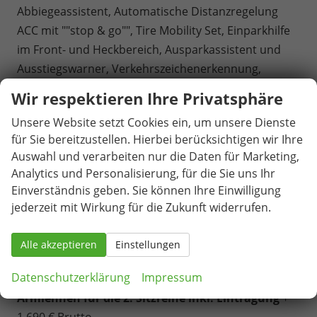
Abbiegeassistent, Automatische Distanzregelung
ACC mit ""stop & go"", Tire Mobility Set, Einparkhilfe
im Front- und Heckbereich, Ausparkassistent und
Ausstiegswarner, Verkehrszeichenerkennung,
Ablenkungs- und Müdigkeitserkennung,
Wir respektieren Ihre Privatsphäre
Kreuzungsassistent, Notbremsassistent ""Front
Unsere Website setzt Cookies ein, um unsere Dienste
Assist"" mit Fußgänger- und Radfahrererkennung,
für Sie bereitzustellen. Hierbei berücksichtigen wir Ihre
Notrufsystem eCall, Reifenkontrollanzeige.
Auswahl und verarbeiten nur die Daten für Marketing,
ausl. Ez. und Garantiebeginn / Endkundennachweis
Analytics und Personalisierung, für die Sie uns Ihr
erforderlich.
Einverständnis geben. Sie können Ihre Einwilligung
Gegen Aufpreis:
jederzeit mit Wirkung für die Zukunft widerrufen.
6 Sitzer: 1 zusätzlicher Sitz (
Vis-a-Vis)
mit
Armlehnen für die 2. Sitzreihe inkl. Eintragung + 845
Alle akzeptieren
Einstellungen
€ Brutto
Datenschutzerklärung
Impressum
7 Sitzer: 2 zusätzliche Sitze (
Vis-a-Vis)
mit
Armlehnen für die 2. Sitzreihe inkl. Eintragung
+
1.690 € Brutto