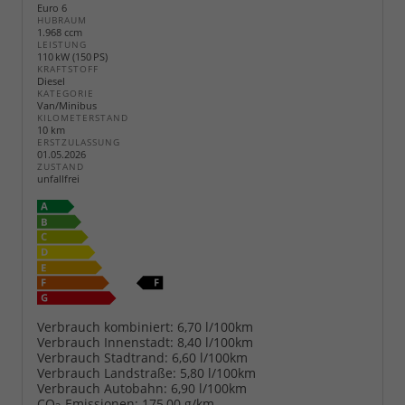
Euro 6
HUBRAUM
1.968 ccm
LEISTUNG
110 kW (150 PS)
KRAFTSTOFF
Diesel
KATEGORIE
Van/Minibus
KILOMETERSTAND
10 km
ERSTZULASSUNG
01.05.2026
ZUSTAND
unfallfrei
Verbrauch kombiniert:
6,70 l/100km
Verbrauch Innenstadt:
8,40 l/100km
Verbrauch Stadtrand:
6,60 l/100km
Verbrauch Landstraße:
5,80 l/100km
Verbrauch Autobahn:
6,90 l/100km
CO
-Emissionen:
175,00 g/km