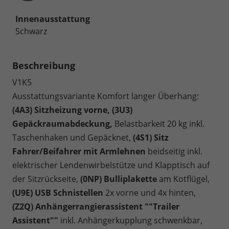
Innenausstattung
Schwarz
Beschreibung
V1K5
Ausstattungsvariante Komfort langer Überhang:
(4A3) Sitzheizung vorne, (3U3)
Gepäckraumabdeckung,
Belastbarkeit 20 kg inkl.
Taschenhaken und Gepäcknet,
(4S1) Sitz
Fahrer/Beifahrer mit Armlehnen
beidseitig inkl.
elektrischer Lendenwirbelstütze und Klapptisch auf
der Sitzrückseite,
(0NP) Bulliplakette
am Kotflügel,
(U9E) USB Schnistellen
2x vorne und 4x hinten,
(Z2Q) Anhängerrangierassistent ""Trailer
Assistent""
inkl. Anhängerkupplung schwenkbar,