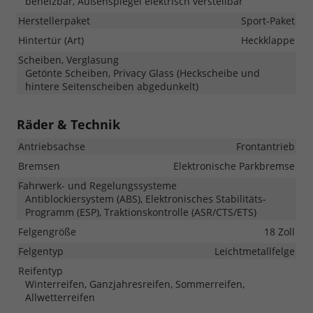
beheizbar, Außenspiegel elektrisch verstellbar
Herstellerpaket
Sport-Paket
Hintertür (Art)
Heckklappe
Scheiben, Verglasung
Getönte Scheiben, Privacy Glass (Heckscheibe und
hintere Seitenscheiben abgedunkelt)
Räder & Technik
Antriebsachse
Frontantrieb
Bremsen
Elektronische Parkbremse
Fahrwerk- und Regelungssysteme
Antiblockiersystem (ABS), Elektronisches Stabilitäts-
Programm (ESP), Traktionskontrolle (ASR/CTS/ETS)
Felgengröße
18 Zoll
Felgentyp
Leichtmetallfelge
Reifentyp
Winterreifen, Ganzjahresreifen, Sommerreifen,
Allwetterreifen